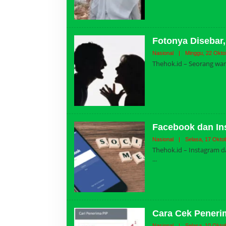
Fotonya Disebar,
Nasional
|
Minggu, 22 Okto
Thehok.id – Seorang wani
Facebook dan In
Nasional
|
Selasa, 17 Okto
Thehok.id – Instagram d
Cara Cek Peneri
Nasional
|
Selasa, 10 Okto