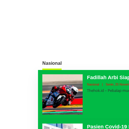
Nasional
Fadillah Arbi Si
Nasional
|
Senin, 25 Novem
Thehok.id – Pebalap mud
Pasien Covid-19 