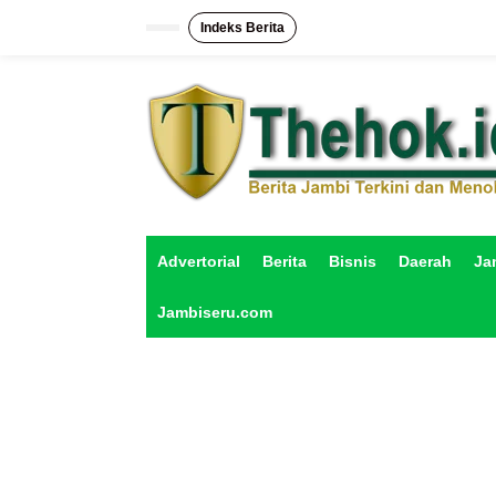
L
e
Indeks Berita
w
a
t
i
k
e
k
o
n
t
e
Advertorial
Berita
Bisnis
Daerah
Ja
n
Jambiseru.com