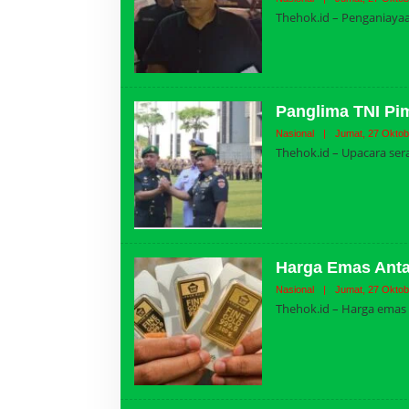
Thehok.id – Penganiayaa
Panglima TNI Pi
Nasional
|
Jumat, 27 Oktob
Thehok.id – Upacara sera
Harga Emas Anta
Nasional
|
Jumat, 27 Oktob
Thehok.id – Harga emas