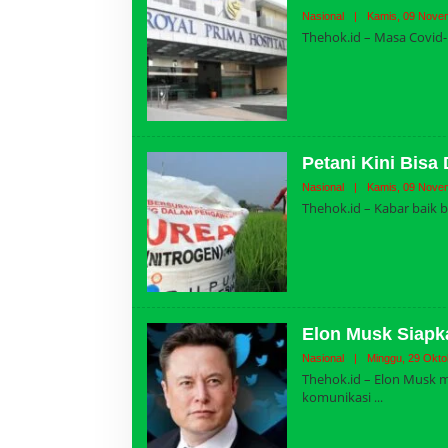
Nasional
|
Kamis, 09 Novem
Thehok.id – Masa Covid-1
Petani Kini Bis
Nasional
|
Kamis, 09 Novem
Thehok.id – Kabar baik b
Elon Musk Siapk
Nasional
|
Minggu, 29 Okto
Thehok.id – Elon Musk
komunikasi