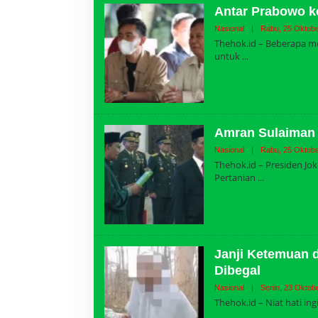
Antar Prabowo ke
Nasional
|
Rabu, 25 Oktobe
Thehok.id – Beberapa me
untuk
Amran Sulaiman 
Nasional
|
Rabu, 25 Oktobe
Thehok.id – Presiden Jo
Pertanian
Janji Ketemuan d
Dibegal
Nasional
|
Senin, 23 Oktob
Thehok.id – Niat hati i