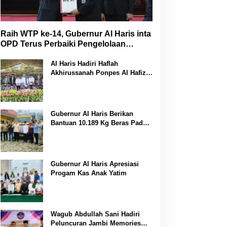
Raih WTP ke-14, Gubernur Al Haris inta
OPD Terus Perbaiki Pengelolaan
Keuangan
Al Haris Hadiri Haflah
Akhirussanah Ponpes Al Hafizh
Bunga Antoi
Gubernur Al Haris Berikan
Bantuan 10.189 Kg Beras Pada
Korban Banjir di Sarolangun
Gubernur Al Haris Apresiasi
Progam Kas Anak Yatim
Wagub Abdullah Sani Hadiri
Peluncuran Jambi Memories