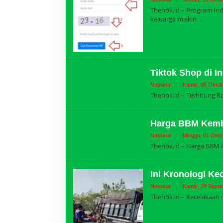
Thehok.id – Program Ind
keluarga miskin
Tiktok Shop di I
Nasional
|
Kamis, 05 Oktob
Thehok.id – Terhitung R
Harga BBM Kemb
Nasional
|
Minggu, 01 Okto
Thehok.id – Harga BBM ke
Ini Kronologi Kec
Nasional
|
Kamis, 28 Septe
Thehok.id – Kecelakaan m