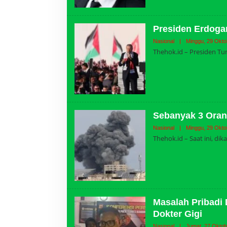
Presiden Erdogan
Nasional
|
Minggu, 29 Okto
Thehok.id – Presiden Tu
Sebanyak 3 Orang
Nasional
|
Minggu, 29 Okto
Thehok.id – Saat ini, d
Masalah Pribadi
Dokter Gigi
Nasional
|
Jumat, 27 Oktob