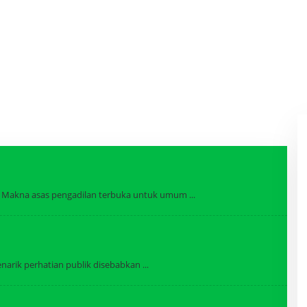
. Makna asas pengadilan terbuka untuk umum
 menarik perhatian publik disebabkan