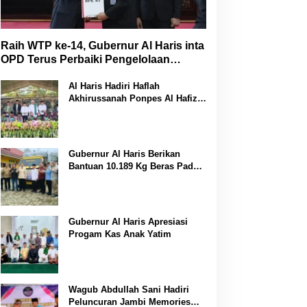
Raih WTP ke-14, Gubernur Al Haris inta
OPD Terus Perbaiki Pengelolaan
Keuangan
Al Haris Hadiri Haflah
Akhirussanah Ponpes Al Hafizh
Bunga Antoi
Gubernur Al Haris Berikan
Bantuan 10.189 Kg Beras Pada
Korban Banjir di Sarolangun
Gubernur Al Haris Apresiasi
Progam Kas Anak Yatim
Wagub Abdullah Sani Hadiri
Peluncuran Jambi Memories