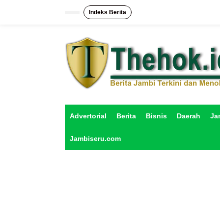
L
e
Indeks Berita
w
a
t
i
k
e
k
o
n
t
e
Advertorial
Berita
Bisnis
Daerah
Ja
n
Jambiseru.com