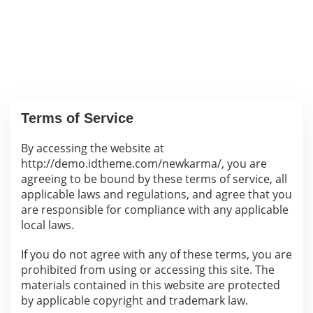
Terms of Service
By accessing the website at
|
S
http://demo.idtheme.com/newkarma/, you are
E
agreeing to be bound by these terms of service, all
N
I
applicable laws and regulations, and agree that you
N
are responsible for compliance with any applicable
,
1
local laws.
9
F
E
If you do not agree with any of these terms, you are
B
R
prohibited from using or accessing this site. The
U
materials contained in this website are protected
A
R
by applicable copyright and trademark law.
I