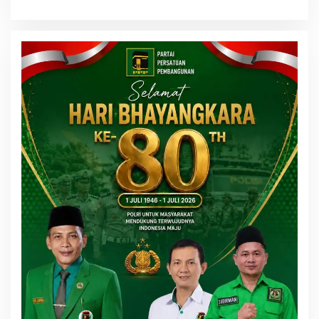
2
0
1
8
-
1
7
:
1
7
W
I
B
O
L
E
H
T
H
E
H
O
K
.
I
D