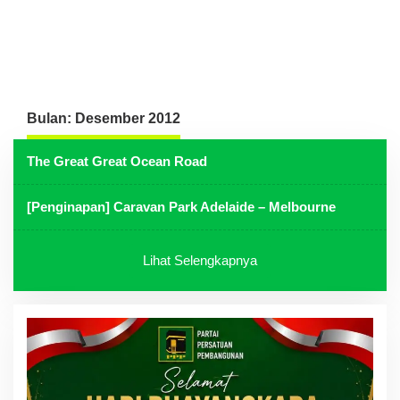
Bulan:
Desember 2012
The Great Great Ocean Road
[Penginapan] Caravan Park Adelaide – Melbourne
Lihat Selengkapnya