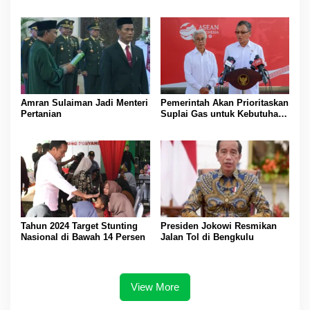
Beras di Gudang Bulog
Kedatangan Presiden Jokowi
Bungo
Amran Sulaiman Jadi Menteri
Pemerintah Akan Prioritaskan
Pertanian
Suplai Gas untuk Kebutuhan
Dalam negeri
Tahun 2024 Target Stunting
Presiden Jokowi Resmikan
Nasional di Bawah 14 Persen
Jalan Tol di Bengkulu
View More