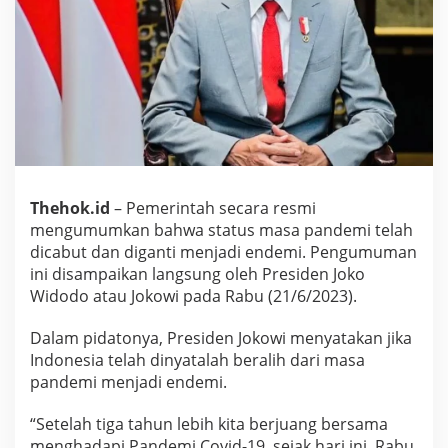
a
b
u
t
M
a
s
a
P
a
n
d
Thehok.id
– Pemerintah secara resmi
e
mengumumkan bahwa status masa pandemi telah
m
dicabut dan diganti menjadi endemi. Pengumuman
i
ini disampaikan langsung oleh Presiden Joko
d
Widodo atau Jokowi pada Rabu (21/6/2023).
a
n
D
Dalam pidatonya, Presiden Jokowi menyatakan jika
i
Indonesia telah dinyatalah beralih dari masa
g
pandemi menjadi endemi.
a
n
t
“Setelah tiga tahun lebih kita berjuang bersama
i
menghadapi Pandemi Covid-19, sejak hari ini, Rabu,