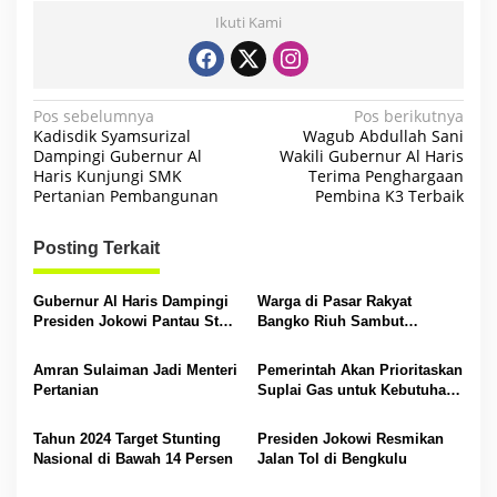
Ikuti Kami
N
Pos sebelumnya
Pos berikutnya
Kadisdik Syamsurizal
Wagub Abdullah Sani
a
Dampingi Gubernur Al
Wakili Gubernur Al Haris
Haris Kunjungi SMK
Terima Penghargaan
v
Pertanian Pembangunan
Pembina K3 Terbaik
i
g
Posting Terkait
a
s
Gubernur Al Haris Dampingi
Warga di Pasar Rakyat
Presiden Jokowi Pantau Stok
Bangko Riuh Sambut
i
Beras di Gudang Bulog
Kedatangan Presiden Jokowi
Bungo
p
Amran Sulaiman Jadi Menteri
Pemerintah Akan Prioritaskan
Pertanian
Suplai Gas untuk Kebutuhan
o
Dalam negeri
s
Tahun 2024 Target Stunting
Presiden Jokowi Resmikan
Nasional di Bawah 14 Persen
Jalan Tol di Bengkulu