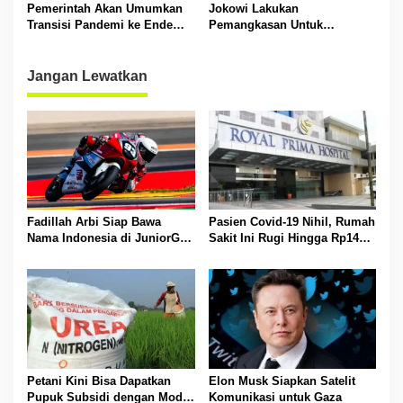
Pemerintah Akan Umumkan
Jokowi Lakukan
Transisi Pandemi ke Endemi
Pemangkasan Untuk
Pada Akhir Juni 2023
Rampingkan Proses Birokrasi
ASN
Jangan Lewatkan
Fadillah Arbi Siap Bawa
Pasien Covid-19 Nihil, Rumah
Nama Indonesia di JuniorGP
Sakit Ini Rugi Hingga Rp14
Portugal
Miliar
Petani Kini Bisa Dapatkan
Elon Musk Siapkan Satelit
Pupuk Subsidi dengan Modal
Komunikasi untuk Gaza