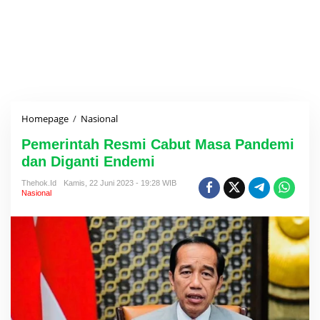
Homepage
/
Nasional
P
e
Pemerintah Resmi Cabut Masa Pandemi
m
e
dan Diganti Endemi
r
i
Thehok.id
Kamis, 22 Juni 2023 - 19:28 WIB
Nasional
n
t
a
h
R
e
s
m
i
C