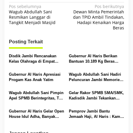
N
Pos sebelumnya
Pos berikutnya
Wagub Abdullah Sani
Dewan Minta Pemerintah
a
Resmikan Langgar di
dan TPID Ambil Tindakan,
Tangkit Menjadi Masjid
Hadapi Kenaikan Harga
v
Beras
i
g
Posting Terkait
a
s
Disdik Jambi Rencanakan
Gubernur Al Haris Berikan
Kelas Olahraga di Empat
Bantuan 10.189 Kg Beras
i
SMA Negeri
Pada Korban Banjir di
Sarolangun
p
Gubernur Al Haris Apresiasi
Wagub Abdullah Sani Hadiri
Progam Kas Anak Yatim
Peluncuran Jambi Memories
o
Community
s
Wagub Abdullah Sani Pimpin
Gelar Rakor SPMB SMA/SMK,
Apel SPMB Berintegritas, Tak
Kadisdik Jambi Tekankan
Ada Ruang untuk Titipan
Transparansi dan Anti
Gratifikasi
Gubernur Al Haris Gelar Open
Pemprov Jambi Bantu
House Idul Adha, Banyak
Jemaah Haji, Al Haris : Kami
Tokoh Padati Rumah Dinas
Siapkan Rp 42 Miliar