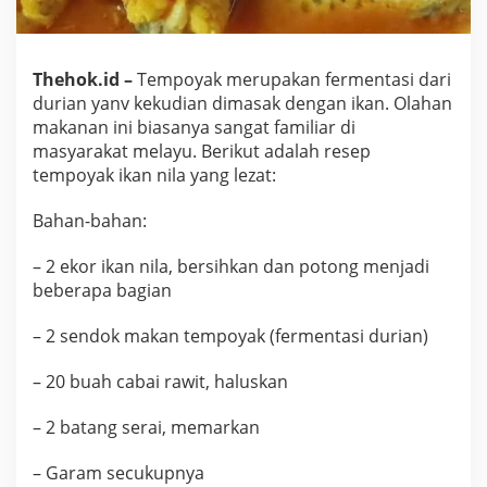
a
n
N
i
Thehok.id –
Tempoyak merupakan fermentasi dari
l
durian yanv kekudian dimasak dengan ikan. Olahan
a
makanan ini biasanya sangat familiar di
masyarakat melayu. Berikut adalah resep
tempoyak ikan nila yang lezat:
Bahan-bahan:
– 2 ekor ikan nila, bersihkan dan potong menjadi
beberapa bagian
– 2 sendok makan tempoyak (fermentasi durian)
– 20 buah cabai rawit, haluskan
– 2 batang serai, memarkan
– Garam secukupnya