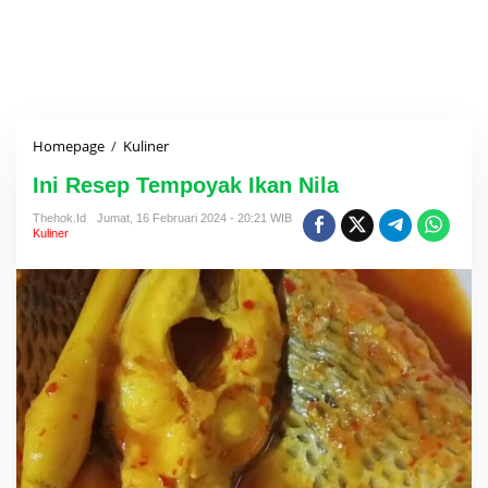
Homepage
/
Kuliner
I
n
Ini Resep Tempoyak Ikan Nila
i
R
Thehok.id
Jumat, 16 Februari 2024 - 20:21 WIB
e
Kuliner
s
e
p
T
e
m
p
o
y
a
k
I
k