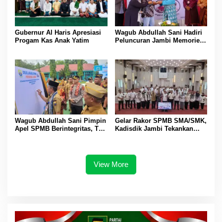
Gubernur Al Haris Apresiasi
Wagub Abdullah Sani Hadiri
Progam Kas Anak Yatim
Peluncuran Jambi Memories
Community
Wagub Abdullah Sani Pimpin
Gelar Rakor SPMB SMA/SMK,
Apel SPMB Berintegritas, Tak
Kadisdik Jambi Tekankan
Ada Ruang untuk Titipan
Transparansi dan Anti
Gratifikasi
View More