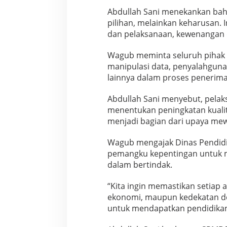
p
Abdullah Sani menekankan bah
a
pilihan, melainkan keharusan. I
n
dan pelaksanaan, kewenangan da
Wagub meminta seluruh pihak m
manipulasi data, penyalahgun
lainnya dalam proses penerim
Abdullah Sani menyebut, pelak
menentukan peningkatan kualit
menjadi bagian dari upaya mew
Wagub mengajak Dinas Pendidik
pemangku kepentingan untuk 
dalam bertindak.
“Kita ingin memastikan setiap 
ekonomi, maupun kedekatan d
untuk mendapatkan pendidikan 