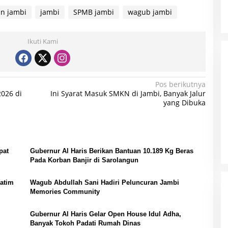
an jambi
jambi
SPMB jambi
wagub jambi
Ikuti Kami
Pos berikutnya
026 di
Ini Syarat Masuk SMKN di Jambi, Banyak Jalur
yang Dibuka
pat
Gubernur Al Haris Berikan Bantuan 10.189 Kg Beras
Pada Korban Banjir di Sarolangun
Yatim
Wagub Abdullah Sani Hadiri Peluncuran Jambi
Memories Community
Gubernur Al Haris Gelar Open House Idul Adha,
Banyak Tokoh Padati Rumah Dinas