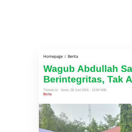
Homepage
/
Berita
W
a
Wagub Abdullah Sa
g
u
Berintegritas, Tak 
b
A
b
Thehok.id
Senin, 08 Juni 2026 - 13:04 WIB
d
Berita
u
l
l
a
h
S
a