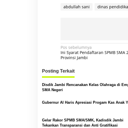
abdullah sani
dinas pendidik
N
Pos sebelumnya
Ini Syarat Pendaftaran SPMB SMA 2
a
Provinsi Jambi
v
Posting Terkait
i
g
Disdik Jambi Rencanakan Kelas Olahraga di Em
a
SMA Negeri
s
Gubernur Al Haris Apresiasi Progam Kas Anak 
i
p
o
Gelar Rakor SPMB SMA/SMK, Kadisdik Jambi
Tekankan Transparansi dan Anti Gratifikasi