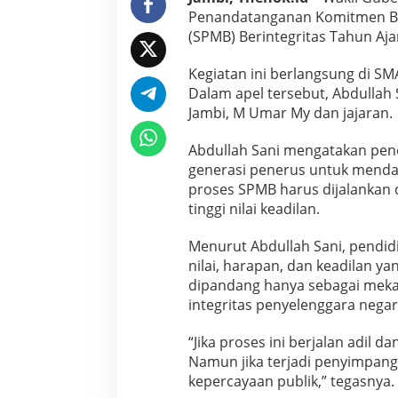
i
Penandatanganan Komitmen Be
t
(SPMB) Berintegritas Tahun Aja
a
s
Kegiatan ini berlangsung di SM
,
Dalam apel tersebut, Abdullah 
T
a
Jambi, M Umar My dan jajaran.
k
A
Abdullah Sani mengatakan pen
d
generasi penerus untuk mendap
a
proses SPMB harus dijalankan
R
u
tinggi nilai keadilan.
a
n
Menurut Abdullah Sani, pendid
g
nilai, harapan, dan keadilan ya
u
dipandang hanya sebagai mekan
n
t
integritas penyelenggara nega
u
k
“Jika proses ini berjalan adil
T
Namun jika terjadi penyimpanga
i
kepercayaan publik,” tegasnya.
t
i