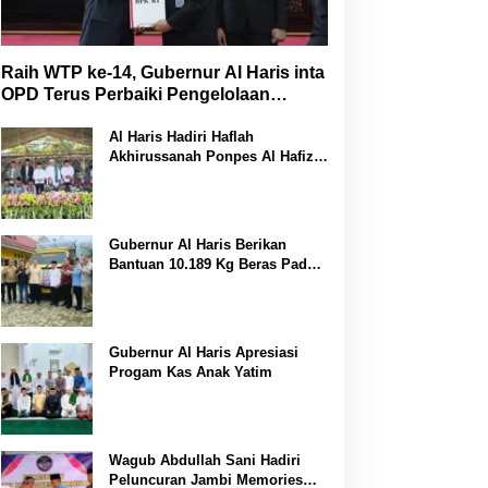
Raih WTP ke-14, Gubernur Al Haris inta
OPD Terus Perbaiki Pengelolaan
Keuangan
Al Haris Hadiri Haflah
Akhirussanah Ponpes Al Hafizh
Bunga Antoi
Gubernur Al Haris Berikan
Bantuan 10.189 Kg Beras Pada
Korban Banjir di Sarolangun
Gubernur Al Haris Apresiasi
Progam Kas Anak Yatim
Wagub Abdullah Sani Hadiri
Peluncuran Jambi Memories