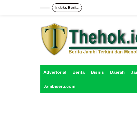
L
e
Indeks Berita
w
a
t
i
k
e
k
o
n
t
e
Advertorial
Berita
Bisnis
Daerah
Ja
n
Jambiseru.com