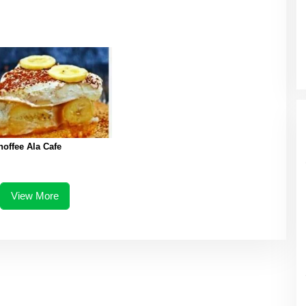
offee Ala Cafe
View More