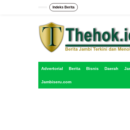
L
e
Indeks Berita
w
a
t
i
k
e
k
o
n
t
e
Advertorial
Berita
Bisnis
Daerah
Ja
n
Jambiseru.com