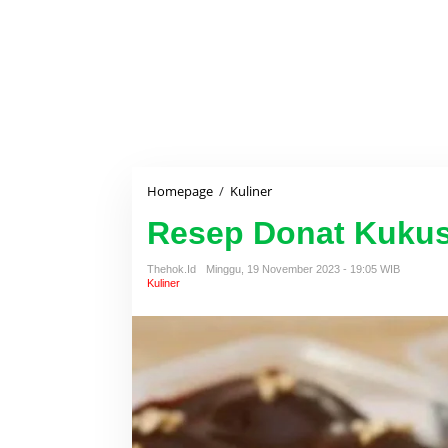
Homepage
/
Kuliner
R
e
Resep Donat Kukus
s
e
p
Thehok.id
Minggu, 19 November 2023 - 19:05 WIB
D
Kuliner
o
n
a
t
K
u
k
u
s