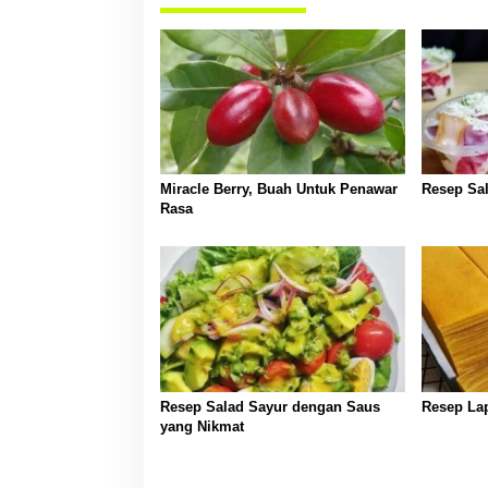
i
p
o
s
Miracle Berry, Buah Untuk Penawar
Resep Sal
Rasa
Resep Salad Sayur dengan Saus
Resep Lap
yang Nikmat