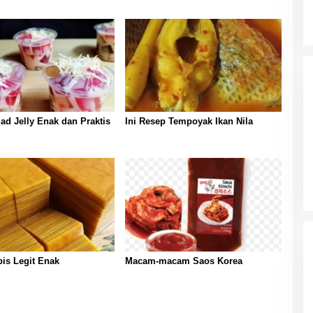
ad Jelly Enak dan Praktis
Ini Resep Tempoyak Ikan Nila
is Legit Enak
Macam-macam Saos Korea