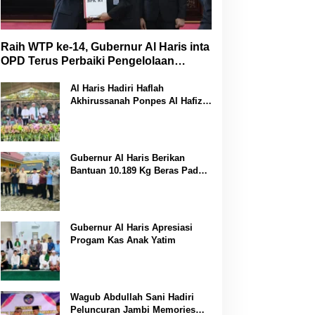
Raih WTP ke-14, Gubernur Al Haris inta
OPD Terus Perbaiki Pengelolaan
Keuangan
Al Haris Hadiri Haflah
Akhirussanah Ponpes Al Hafizh
Bunga Antoi
Gubernur Al Haris Berikan
Bantuan 10.189 Kg Beras Pada
Korban Banjir di Sarolangun
Gubernur Al Haris Apresiasi
Progam Kas Anak Yatim
Wagub Abdullah Sani Hadiri
Peluncuran Jambi Memories