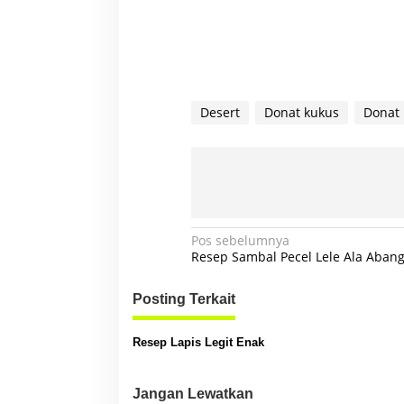
Desert
Donat kukus
Donat 
N
Pos sebelumnya
Resep Sambal Pecel Lele Ala Abang
a
v
Posting Terkait
i
g
Resep Lapis Legit Enak
a
s
Jangan Lewatkan