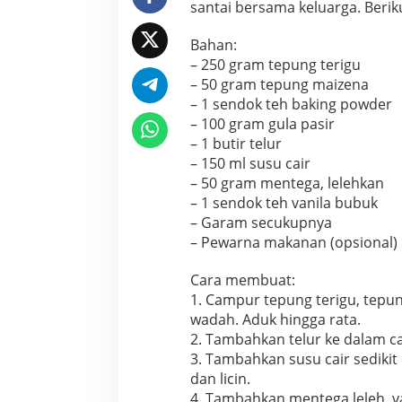
santai bersama keluarga. Berik
Bahan:
– 250 gram tepung terigu
– 50 gram tepung maizena
– 1 sendok teh baking powder
– 100 gram gula pasir
– 1 butir telur
– 150 ml susu cair
– 50 gram mentega, lelehkan
– 1 sendok teh vanila bubuk
– Garam secukupnya
– Pewarna makanan (opsional)
Cara membuat:
1. Campur tepung terigu, tepun
wadah. Aduk hingga rata.
2. Tambahkan telur ke dalam c
3. Tambahkan susu cair sedikit
dan licin.
4. Tambahkan mentega leleh, v