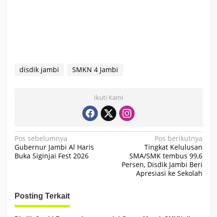
disdik jambi
SMKN 4 Jambi
Ikuti Kami
N
Pos sebelumnya
Pos berikutnya
Gubernur Jambi Al Haris
Tingkat Kelulusan
a
Buka Siginjai Fest 2026
SMA/SMK tembus 99,6
Persen, Disdik Jambi Beri
v
Apresiasi ke Sekolah
i
g
Posting Terkait
a