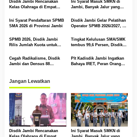
s
Disdik Jambi Rencanakan
Ini Syarat Masuk SMKN di
Kelas Olahraga di Empat
Jambi, Banyak Jalur yang
i
SMA Negeri
Dibuka
p
Ini Syarat Pendaftaran SPMB
Disdik Jambi Gelar Pelatihan
SMA 2026 di Provinsi Jambi
Operator SPMB 2026/2027, M
o
Umar Tekankan Transparansi
s
dan Berintegritas
SPMB 2026, Disdik Jambi
Tingkat Kelulusan SMA/SMK
Rilis Jumlah Kuota untuk
tembus 99,6 Persen, Disdik
SMA dan SMK
Jambi Beri Apresiasi ke
Sekolah
Cegah Radikalisme, Disdik
Plt Kadisdik Jambi Ingatkan
Jambi dan Densus 88
Bahaya IRET, Peran Orang
Edukasi Siswa SMKN 1 Kota
Tua dan Sekolah Dibutuhkan
Jambi
Jangan Lewatkan
Disdik Jambi Rencanakan
Ini Syarat Masuk SMKN di
Kelas Olahraga di Empat
Jambi, Banyak Jalur yang