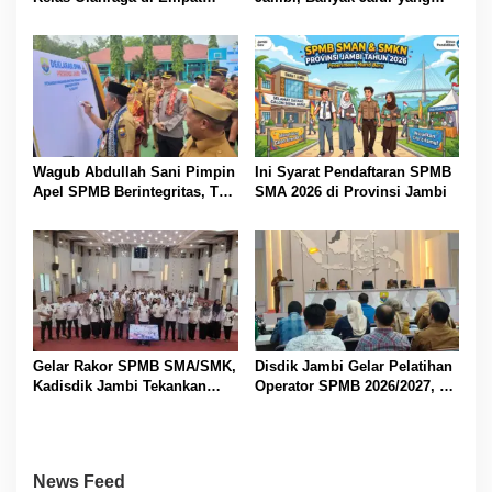
SMA Negeri
Dibuka
Wagub Abdullah Sani Pimpin
Ini Syarat Pendaftaran SPMB
Apel SPMB Berintegritas, Tak
SMA 2026 di Provinsi Jambi
Ada Ruang untuk Titipan
Gelar Rakor SPMB SMA/SMK,
Disdik Jambi Gelar Pelatihan
Kadisdik Jambi Tekankan
Operator SPMB 2026/2027, M
Transparansi dan Anti
Umar Tekankan Transparansi
Gratifikasi
dan Berintegritas
News Feed