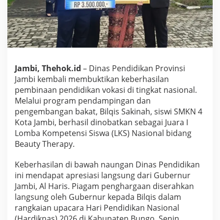
b
i
S
u
k
s
e
s
Jambi, Thehok.id
– Dinas Pendidikan Provinsi
K
Jambi kembali membuktikan keberhasilan
a
pembinaan pendidikan vokasi di tingkat nasional.
w
Melalui program pendampingan dan
a
pengembangan bakat, Bilqis Sakinah, siswi SMKN 4
l
S
Kota Jambi, berhasil dinobatkan sebagai Juara I
i
Lomba Kompetensi Siswa (LKS) Nasional bidang
s
Beauty Therapy.
w
a
Keberhasilan di bawah naungan Dinas Pendidikan
S
M
ini mendapat apresiasi langsung dari Gubernur
K
Jambi, Al Haris. Piagam penghargaan diserahkan
N
langsung oleh Gubernur kepada Bilqis dalam
4
rangkaian upacara Hari Pendidikan Nasional
J
a
(Hardiknas) 2026 di Kabupaten Bungo, Senin