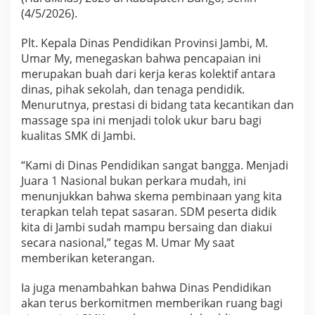
m
(4/5/2026).
b
i
Plt. Kepala Dinas Pendidikan Provinsi Jambi, M.
R
Umar My, menegaskan bahwa pencapaian ini
a
i
merupakan buah dari kerja keras kolektif antara
h
dinas, pihak sekolah, dan tenaga pendidik.
J
Menurutnya, prestasi di bidang tata kecantikan dan
u
massage spa ini menjadi tolok ukur baru bagi
a
kualitas SMK di Jambi.
r
a
N
“Kami di Dinas Pendidikan sangat bangga. Menjadi
a
Juara 1 Nasional bukan perkara mudah, ini
s
menunjukkan bahwa skema pembinaan yang kita
i
terapkan telah tepat sasaran. SDM peserta didik
o
n
kita di Jambi sudah mampu bersaing dan diakui
a
secara nasional,” tegas M. Umar My saat
l
memberikan keterangan.
Ia juga menambahkan bahwa Dinas Pendidikan
akan terus berkomitmen memberikan ruang bagi