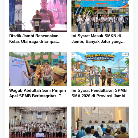
Disdik Jambi Rencanakan
Ini Syarat Masuk SMKN di
Kelas Olahraga di Empat
Jambi, Banyak Jalur yang
SMA Negeri
Dibuka
Wagub Abdullah Sani Pimpin
Ini Syarat Pendaftaran SPMB
Apel SPMB Berintegritas, Tak
SMA 2026 di Provinsi Jambi
Ada Ruang untuk Titipan