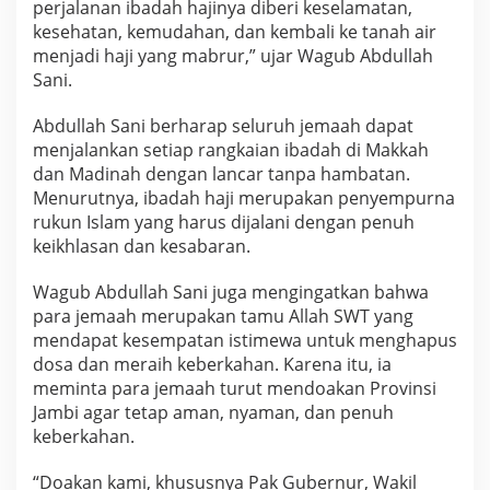
perjalanan ibadah hajinya diberi keselamatan,
o
a
kesehatan, kemudahan, dan kembali ke tanah air
u
menjadi haji yang mabrur,” ujar Wagub Abdullah
n
Sani.
t
u
Abdullah Sani berharap seluruh jemaah dapat
k
J
menjalankan setiap rangkaian ibadah di Makkah
a
dan Madinah dengan lancar tanpa hambatan.
m
Menurutnya, ibadah haji merupakan penyempurna
b
rukun Islam yang harus dijalani dengan penuh
i
keikhlasan dan kesabaran.
d
a
r
Wagub Abdullah Sani juga mengingatkan bahwa
i
para jemaah merupakan tamu Allah SWT yang
T
mendapat kesempatan istimewa untuk menghapus
a
dosa dan meraih keberkahan. Karena itu, ia
n
a
meminta para jemaah turut mendoakan Provinsi
h
Jambi agar tetap aman, nyaman, dan penuh
S
keberkahan.
u
c
“Doakan kami, khususnya Pak Gubernur, Wakil
i