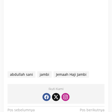
abdullah sani
jambi
Jemaah Haji Jambi
Ikuti Kami
N
Pos sebelumnya
Pos berikutnya