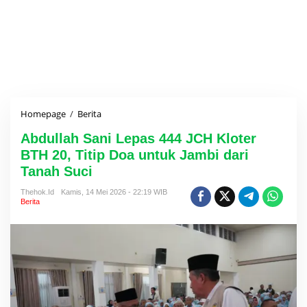
Homepage
/
Berita
A
b
Abdullah Sani Lepas 444 JCH Kloter
d
u
BTH 20, Titip Doa untuk Jambi dari
l
Tanah Suci
l
a
Thehok.id
Kamis, 14 Mei 2026 - 22:19 WIB
h
Berita
S
a
n
i
L
e
p
a