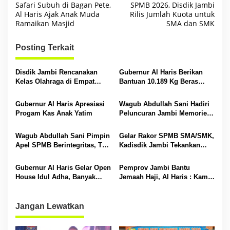
Safari Subuh di Bagan Pete,
SPMB 2026, Disdik Jambi
a
Al Haris Ajak Anak Muda
Rilis Jumlah Kuota untuk
Ramaikan Masjid
SMA dan SMK
v
i
Posting Terkait
g
a
Disdik Jambi Rencanakan
Gubernur Al Haris Berikan
s
Kelas Olahraga di Empat
Bantuan 10.189 Kg Beras
SMA Negeri
Pada Korban Banjir di
i
Sarolangun
Gubernur Al Haris Apresiasi
Wagub Abdullah Sani Hadiri
p
Progam Kas Anak Yatim
Peluncuran Jambi Memories
Community
o
Wagub Abdullah Sani Pimpin
Gelar Rakor SPMB SMA/SMK,
s
Apel SPMB Berintegritas, Tak
Kadisdik Jambi Tekankan
Ada Ruang untuk Titipan
Transparansi dan Anti
Gratifikasi
Gubernur Al Haris Gelar Open
Pemprov Jambi Bantu
House Idul Adha, Banyak
Jemaah Haji, Al Haris : Kami
Tokoh Padati Rumah Dinas
Siapkan Rp 42 Miliar
Jangan Lewatkan