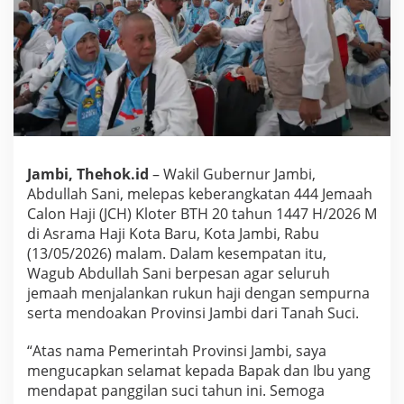
s
4
4
4
J
C
H
K
l
o
t
Jambi, Thehok.id
– Wakil Gubernur Jambi,
e
Abdullah Sani, melepas keberangkatan 444 Jemaah
r
Calon Haji (JCH) Kloter BTH 20 tahun 1447 H/2026 M
B
di Asrama Haji Kota Baru, Kota Jambi, Rabu
T
H
(13/05/2026) malam. Dalam kesempatan itu,
2
Wagub Abdullah Sani berpesan agar seluruh
0
jemaah menjalankan rukun haji dengan sempurna
,
serta mendoakan Provinsi Jambi dari Tanah Suci.
T
i
t
“Atas nama Pemerintah Provinsi Jambi, saya
i
mengucapkan selamat kepada Bapak dan Ibu yang
p
mendapat panggilan suci tahun ini. Semoga
D