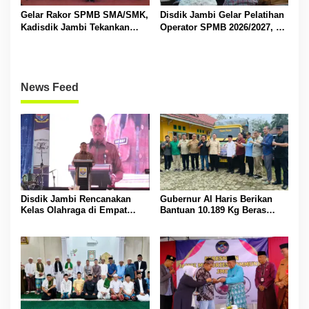
Gelar Rakor SPMB SMA/SMK,
Disdik Jambi Gelar Pelatihan
Kadisdik Jambi Tekankan
Operator SPMB 2026/2027, M
Transparansi dan Anti
Umar Tekankan Transparansi
Gratifikasi
dan Berintegritas
News Feed
Disdik Jambi Rencanakan
Gubernur Al Haris Berikan
Kelas Olahraga di Empat
Bantuan 10.189 Kg Beras
SMA Negeri
Pada Korban Banjir di
Sarolangun