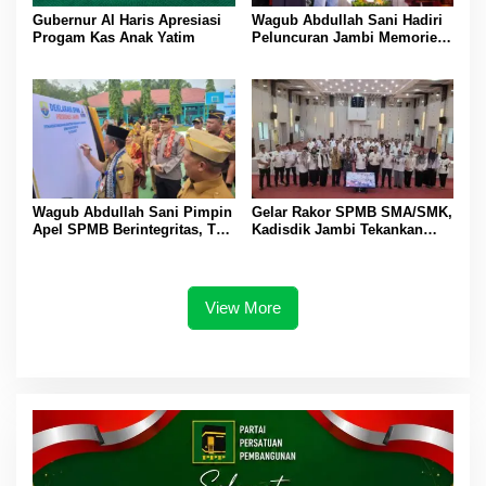
Gubernur Al Haris Apresiasi
Wagub Abdullah Sani Hadiri
Progam Kas Anak Yatim
Peluncuran Jambi Memories
Community
Wagub Abdullah Sani Pimpin
Gelar Rakor SPMB SMA/SMK,
Apel SPMB Berintegritas, Tak
Kadisdik Jambi Tekankan
Ada Ruang untuk Titipan
Transparansi dan Anti
Gratifikasi
View More