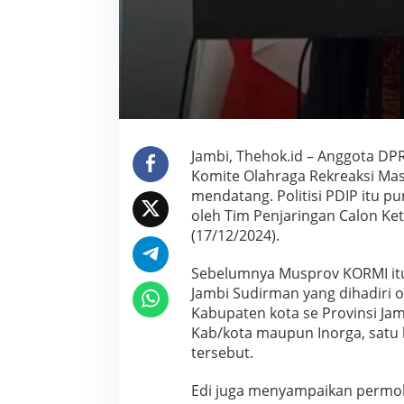
d
a
i
K
O
R
M
I
P
Jambi, Thehok.id – Anggota DPR
r
Komite Olahraga Rekreaksi Mas
o
v
mendatang. Politisi PDIP itu pu
i
oleh Tim Penjaringan Calon Ket
n
(17/12/2024).
s
i
Sebelumnya Musprov KORMI itu 
J
a
Jambi Sudirman yang dihadiri o
m
Kabupaten kota se Provinsi Jam
b
Kab/kota maupun Inorga, satu 
i
tersebut.
Edi juga menyampaikan permoh