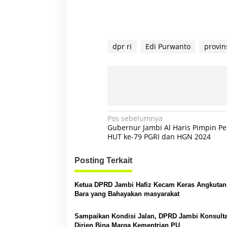
dpr ri
Edi Purwanto
provin
N
Pos sebelumnya
Gubernur Jambi Al Haris Pimpin Pe
a
HUT ke-79 PGRI dan HGN 2024
v
Posting Terkait
i
g
Ketua DPRD Jambi Hafiz Kecam Keras Angkutan Batu
a
Bara yang Bahayakan masyarakat
s
Sampaikan Kondisi Jalan, DPRD Jambi Konsulta
i
Dirjen Bina Marga Kementrian PU