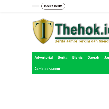
L
e
Indeks Berita
w
a
t
i
k
e
k
o
n
t
e
Advertorial
Berita
Bisnis
Daerah
Ja
n
Jambiseru.com