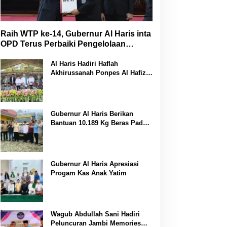
Raih WTP ke-14, Gubernur Al Haris inta
OPD Terus Perbaiki Pengelolaan
Keuangan
Al Haris Hadiri Haflah
Akhirussanah Ponpes Al Hafizh
Bunga Antoi
Gubernur Al Haris Berikan
Bantuan 10.189 Kg Beras Pada
Korban Banjir di Sarolangun
Gubernur Al Haris Apresiasi
Progam Kas Anak Yatim
Wagub Abdullah Sani Hadiri
Peluncuran Jambi Memories