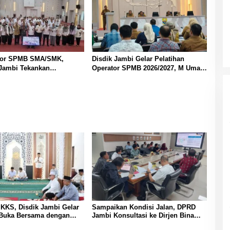
kor SPMB SMA/SMK,
Disdik Jambi Gelar Pelatihan
 Jambi Tekankan
Operator SPMB 2026/2027, M Umar
nsi dan Anti Gratifikasi
Tekankan Transparansi dan
Berintegritas
KKS, Disdik Jambi Gelar
Sampaikan Kondisi Jalan, DPRD
 Buka Bersama dengan
Jambi Konsultasi ke Dirjen Bina
MA/SMK se-Kota Jambi
Marga Kementrian PU