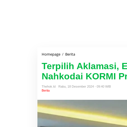
Homepage
/
Berita
T
e
Terpilih Aklamasi,
r
p
Nahkodai KORMI Pr
i
l
i
Thehok.id
Rabu, 18 Desember 2024 - 09:40 WIB
h
Berita
A
k
l
a
m
a
s