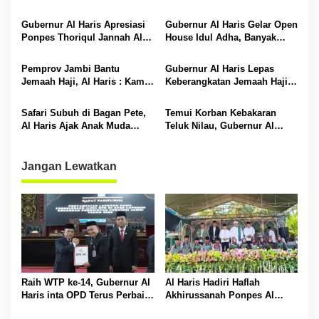
i
Pengelolaan Keuangan
Hafizh Bunga Antoi
p
Gubernur Al Haris Apresiasi
Gubernur Al Haris Gelar Open
Ponpes Thoriqul Jannah Al-
House Idul Adha, Banyak
o
Firdaus, Beri Pendidikan
Tokoh Padati Rumah Dinas
s
Gratis
Pemprov Jambi Bantu
Gubernur Al Haris Lepas
Jemaah Haji, Al Haris : Kami
Keberangkatan Jemaah Haji
Siapkan Rp 42 Miliar
Asal Bungo
Safari Subuh di Bagan Pete,
Temui Korban Kebakaran
Al Haris Ajak Anak Muda
Teluk Nilau, Gubernur Al
Ramaikan Masjid
Haris Berikan Bantuan
Jangan Lewatkan
Raih WTP ke-14, Gubernur Al
Al Haris Hadiri Haflah
Haris inta OPD Terus Perbaiki
Akhirussanah Ponpes Al
Pengelolaan Keuangan
Hafizh Bunga Antoi