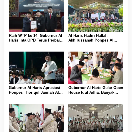
Raih WTP ke-14, Gubernur Al
Al Haris Hadiri Haflah
Haris inta OPD Terus Perbaiki
Akhirussanah Ponpes Al
Pengelolaan Keuangan
Hafizh Bunga Antoi
Gubernur Al Haris Apresiasi
Gubernur Al Haris Gelar Open
Ponpes Thoriqul Jannah Al-
House Idul Adha, Banyak
Firdaus, Beri Pendidikan
Tokoh Padati Rumah Dinas
Gratis