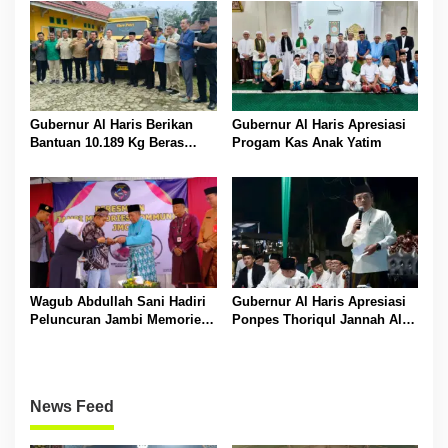
Gubernur Al Haris Berikan
Gubernur Al Haris Apresiasi
Bantuan 10.189 Kg Beras
Progam Kas Anak Yatim
Pada Korban Banjir di
Sarolangun
Wagub Abdullah Sani Hadiri
Gubernur Al Haris Apresiasi
Peluncuran Jambi Memories
Ponpes Thoriqul Jannah Al-
Community
Firdaus, Beri Pendidikan
Gratis
News Feed