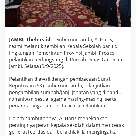
k
K
e
p
a
l
a
JAMBI, Thehok.id
– Gubernur Jambi, Al Haris,
S
resmi melantik sembilan Kepala Sekolah baru di
M
lingkungan Pemerintah Provinsi Jambi. Prosesi
K
,
pelantikan berlangsung di Rumah Dinas Gubernur
S
Jambi, Selasa (9/9/2025).
M
A
Pelantikan diawali dengan pembacaan Surat
d
Keputusan (SK) Gubernur Jambi, dilanjutkan
a
n
pengambilan sumpah/janji jabatan yang dipandu
S
rohaniwan sesuai agama masing-masing, serta
L
penandatanganan berita acara pelantikan.
B
Dalam sambutannya, Al Haris menekankan
pentingnya peran kepala sekolah dalam mencetak
generasi cerdas dan berakhlak. Ia mengingatkan