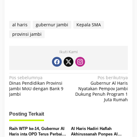
al haris
gubernur jambi
Kepala SMA
provinsi jambi
Ikuti Kami
N
Pos sebelumnya
Pos berikutnya
Dinas Pendidikan Provinsi
Gubernur Al Haris
a
Jambi MoU dengan Bank 9
Nyatakan Pempov Jambi
Jambi
Dukung Penuh Program 1
v
Juta Rumah
i
g
Posting Terkait
a
s
Raih WTP ke-14, Gubernur Al
Al Haris Hadiri Haflah
Haris inta OPD Terus Perbaiki
Akhirussanah Ponpes Al