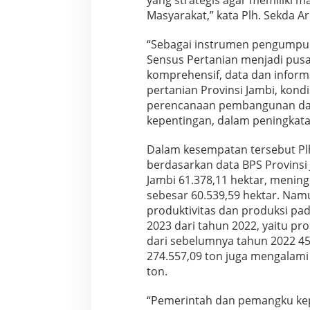
yang strategis agar memiliki m
2
Masyarakat,” kata Plh. Sekda A
0
2
“Sebagai instrumen pengumpulan
3
Sensus Pertanian menjadi pus
komprehensif, data dan informa
pertanian Provinsi Jambi, kond
perencanaan pembangunan da
kepentingan, dalam peningkat
Dalam kesempatan tersebut Pl
berdasarkan data BPS Provinsi 
Jambi 61.378,11 hektar, mening
sebesar 60.539,59 hektar. Nam
produktivitas dan produksi pad
2023 dari tahun 2022, yaitu pr
dari sebelumnya tahun 2022 45
274.557,09 ton juga mengalami
ton.
“Pemerintah dan pemangku kepe