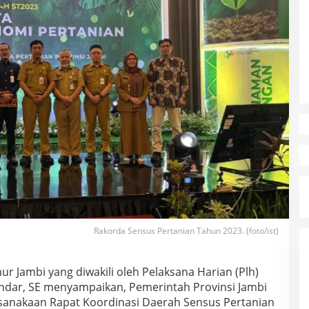
Rakorda Sensus Pertanian Tahun 2023. (foto/ist)
ur Jambi yang diwakili oleh Pelaksana Harian (Plh)
andar, SE menyampaikan, Pemerintah Provinsi Jambi
anakaan Rapat Koordinasi Daerah Sensus Pertanian