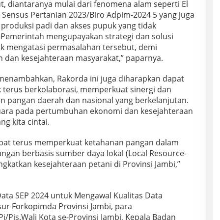
 diantaranya mulai dari fenomena alam seperti El
Sensus Pertanian 2023/Biro Adpim-2024 5 yang juga
produksi padi dan akses pupuk yang tidak
 Pemerintah mengupayakan strategi dan solusi
uk mengatasi permasalahan tersebut, demi
dan kesejahteraan masyarakat,” paparnya.
 menambahkan, Rakorda ini juga diharapkan dapat
terus berkolaborasi, memperkuat sinergi dan
n pangan daerah dan nasional yang berkelanjutan.
ara pada pertumbuhan ekonomi dan kesejahteraan
g kita cintai.
apat terus memperkuat ketahanan pangan dalam
gan berbasis sumber daya lokal (Local Resource-
katkan kesejahteraan petani di Provinsi Jambi,”
Data SEP 2024 untuk Mengawal Kualitas Data
nsur Forkopimda Provinsi Jambi, para
Pj/Pjs.Wali Kota se-Provinsi Jambi, Kepala Badan