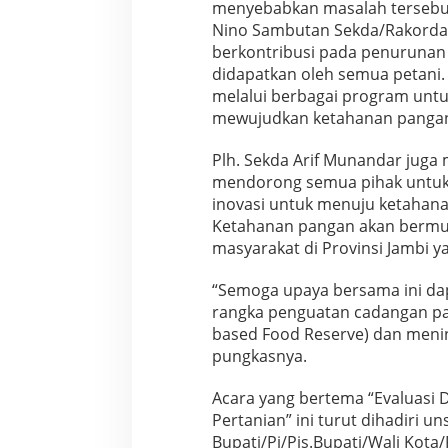
menyebabkan masalah tersebut,
Nino Sambutan Sekda/Rakorda 
berkontribusi pada penurunan 
didapatkan oleh semua petani.
melalui berbagai program unt
mewujudkan ketahanan pangan 
Plh. Sekda Arif Munandar juga
mendorong semua pihak untuk 
inovasi untuk menuju ketahana
Ketahanan pangan akan bermu
masyarakat di Provinsi Jambi yan
“Semoga upaya bersama ini d
rangka penguatan cadangan pan
based Food Reserve) dan mening
pungkasnya.
Acara yang bertema “Evaluasi 
Pertanian” ini turut dihadiri u
Bupati/Pj/Pjs.Bupati/Wali Kota/