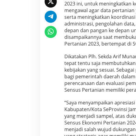
2023 ini, untuk meningkatkan 
u
mengawal agar data pertanian y
n
g
serta meningkatkan koordinasi 
R
administrasi, pengolahan data,
a
depan dan pangan ke depan unt
k
disampaikannya saat membuka 
o
r
Pertanian 2023, bertempat di Sw
d
a
Dikatakan Plh. Sekda Arif Mun
S
tepat tentu saja membutuhkan
e
kebijakan yang sesuai. Sebagai 
n
s
bagi pemerintah daerah dalam 
u
perencanaan dan evaluasi pem
s
Sensus Pertanian memiliki pe
P
e
“Saya menyampaikan apresiasi 
r
t
Kabupaten/Kota SeProvinsi Jamb
a
yang menjadi sampel, atas du
n
Sensus Ekonomi Pertanian 2024
i
menjadi salah wujud dukunga
a
n