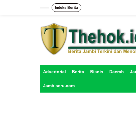
L
e
Indeks Berita
w
a
t
i
k
e
k
o
n
t
e
Advertorial
Berita
Bisnis
Daerah
Ja
n
Jambiseru.com