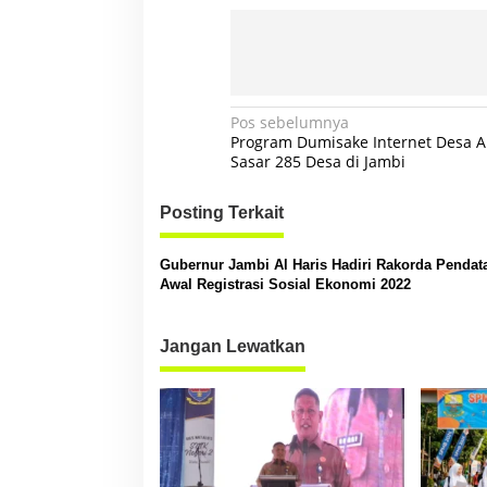
N
Pos sebelumnya
Program Dumisake Internet Desa Al
a
Sasar 285 Desa di Jambi
v
Posting Terkait
i
g
Gubernur Jambi Al Haris Hadiri Rakorda Pendat
a
Awal Registrasi Sosial Ekonomi 2022
s
i
Jangan Lewatkan
p
o
s