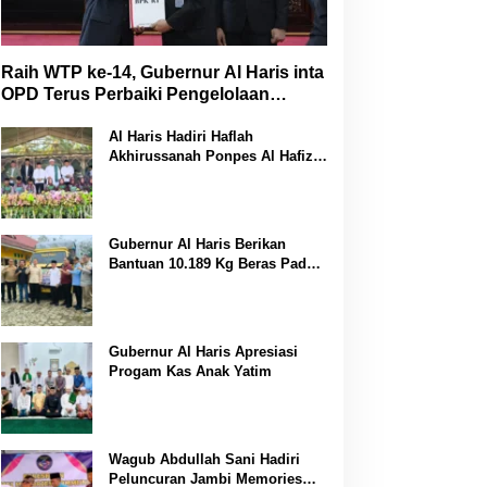
Raih WTP ke-14, Gubernur Al Haris inta
OPD Terus Perbaiki Pengelolaan
Keuangan
Al Haris Hadiri Haflah
Akhirussanah Ponpes Al Hafizh
Bunga Antoi
Gubernur Al Haris Berikan
Bantuan 10.189 Kg Beras Pada
Korban Banjir di Sarolangun
Gubernur Al Haris Apresiasi
Progam Kas Anak Yatim
Wagub Abdullah Sani Hadiri
Peluncuran Jambi Memories