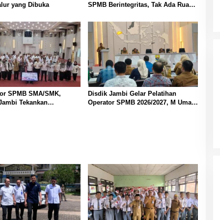
lur yang Dibuka
SPMB Berintegritas, Tak Ada Ruang
untuk Titipan
kor SPMB SMA/SMK,
Disdik Jambi Gelar Pelatihan
 Jambi Tekankan
Operator SPMB 2026/2027, M Umar
nsi dan Anti Gratifikasi
Tekankan Transparansi dan
Berintegritas