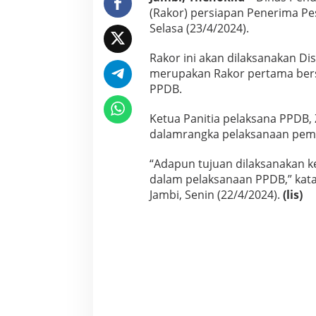
2
(Rakor) persiapan Penerima Pe
0
Selasa (23/4/2024).
2
4
Rakor ini akan dilaksanakan Di
merupakan Rakor pertama bers
PPDB.
Ketua Panitia pelaksana PPDB,
dalamrangka pelaksanaan pem
“Adapun tujuan dilaksanakan k
dalam pelaksanaan PPDB,” kata
Jambi, Senin (22/4/2024).
(lis)