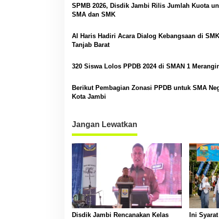
SPMB 2026, Disdik Jambi Rilis Jumlah Kuota un
a
SMA dan SMK
s
Al Haris Hadiri Acara Dialog Kebangsaan di SMK
i
Tanjab Barat
p
o
320 Siswa Lolos PPDB 2024 di SMAN 1 Merangi
s
Berikut Pembagian Zonasi PPDB untuk SMA Neg
Kota Jambi
Jangan Lewatkan
Disdik Jambi Rencanakan Kelas
Ini Syara