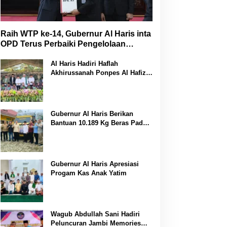
Raih WTP ke-14, Gubernur Al Haris inta
OPD Terus Perbaiki Pengelolaan
Keuangan
Al Haris Hadiri Haflah
Akhirussanah Ponpes Al Hafizh
Bunga Antoi
Gubernur Al Haris Berikan
Bantuan 10.189 Kg Beras Pada
Korban Banjir di Sarolangun
Gubernur Al Haris Apresiasi
Progam Kas Anak Yatim
Wagub Abdullah Sani Hadiri
Peluncuran Jambi Memories