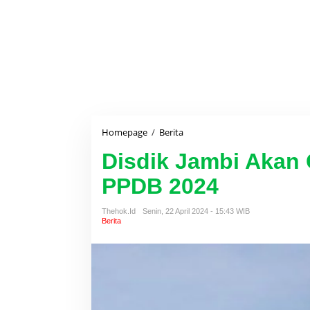
Homepage
/
Berita
D
i
Disdik Jambi Akan 
s
d
PPDB 2024
i
k
J
Thehok.id
Senin, 22 April 2024 - 15:43 WIB
a
Berita
m
b
i
A
k
a
n