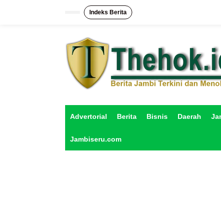
L
e
Indeks Berita
w
a
t
i
k
e
k
o
n
t
e
Advertorial
Berita
Bisnis
Daerah
Ja
n
Jambiseru.com