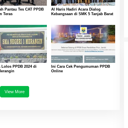
tah Pantau Tes CAT PPDB
Al Haris Hadiri Acara Dialog
n Teras
Kebangsaan di SMK 5 Tanjab Barat
 Lolos PPDB 2024 di
Ini Cara Cek Pengumuman PPDB
erangin
Online
View More