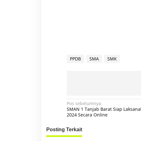
PPDB
SMA
SMK
N
Pos sebelumnya
SMAN 1 Tanjab Barat Siap Laksan
a
2024 Secara Online
v
Posting Terkait
i
g