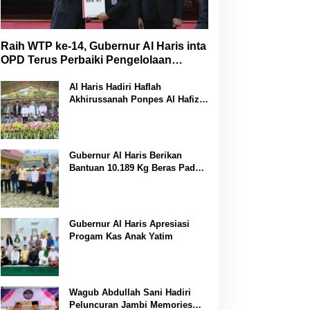
Raih WTP ke-14, Gubernur Al Haris inta
OPD Terus Perbaiki Pengelolaan
Keuangan
Al Haris Hadiri Haflah
Akhirussanah Ponpes Al Hafizh
Bunga Antoi
Gubernur Al Haris Berikan
Bantuan 10.189 Kg Beras Pada
Korban Banjir di Sarolangun
Gubernur Al Haris Apresiasi
Progam Kas Anak Yatim
Wagub Abdullah Sani Hadiri
Peluncuran Jambi Memories