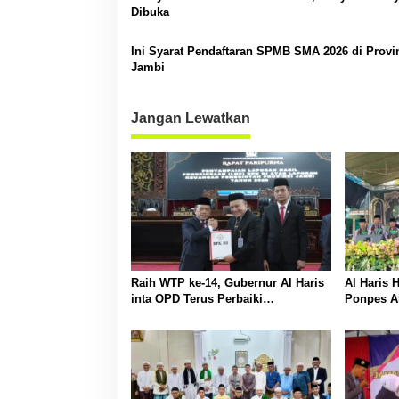
Dibuka
s
Ini Syarat Pendaftaran SPMB SMA 2026 di Provi
Jambi
Jangan Lewatkan
Raih WTP ke-14, Gubernur Al Haris
Al Haris 
inta OPD Terus Perbaiki
Ponpes Al
Pengelolaan Keuangan