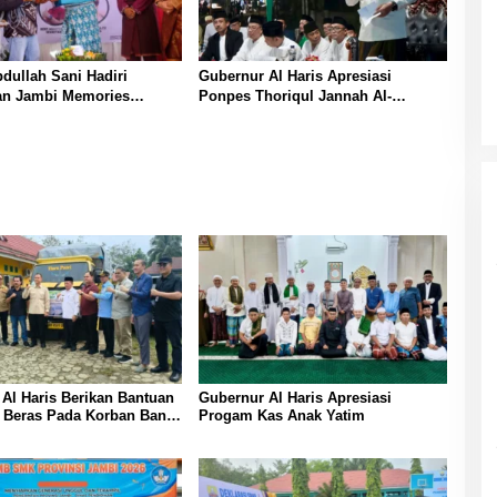
ullah Sani Hadiri
Gubernur Al Haris Apresiasi
an Jambi Memories
Ponpes Thoriqul Jannah Al-
ty
Firdaus, Beri Pendidikan Gratis
Al Haris Berikan Bantuan
Gubernur Al Haris Apresiasi
 Beras Pada Korban Banjir
Progam Kas Anak Yatim
ngun