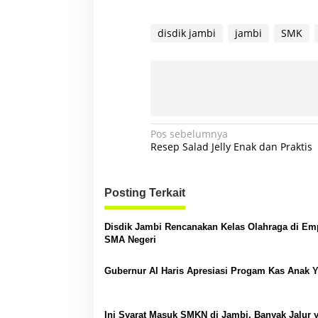
disdik jambi
jambi
SMK
N
Pos sebelumnya
Resep Salad Jelly Enak dan Praktis
a
v
Posting Terkait
i
g
Disdik Jambi Rencanakan Kelas Olahraga di Em
a
SMA Negeri
s
Gubernur Al Haris Apresiasi Progam Kas Anak 
i
p
o
Ini Syarat Masuk SMKN di Jambi, Banyak Jalur 