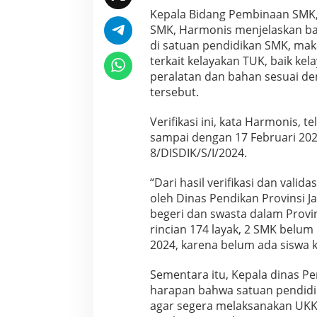
g
Kepala Bidang Pembinaan SMK, 
a
SMK, Harmonis menjelaskan ba
i
di satuan pendidikan SMK, maka 
T
terkait kelayakan TUK, baik ke
e
m
peralatan dan bahan sesuai de
p
tersebut.
a
t
Verifikasi ini, kata Harmonis, t
U
sampai dengan 17 Februari 202
j
i
8/DISDIK/S/I/2024.
K
o
“Dari hasil verifikasi dan valid
m
oleh Dinas Pendikan Provinsi 
p
begeri dan swasta dalam Provin
e
t
rincian 174 layak, 2 SMK belu
e
2024, karena belum ada siswa ke
n
s
Sementara itu, Kepala dinas P
i
harapan bahwa satuan pendidik
agar segera melaksanakan UKK