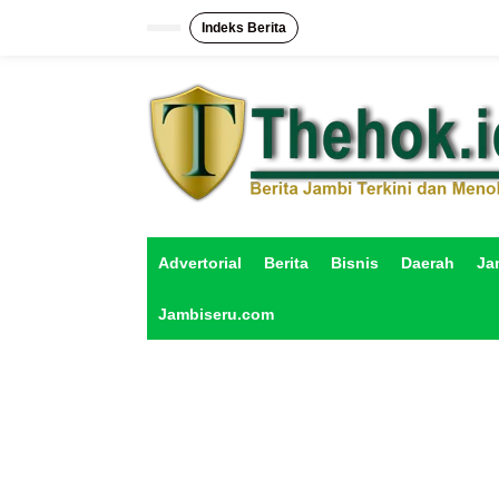
L
e
Indeks Berita
w
a
t
i
k
e
k
o
n
t
e
Advertorial
Berita
Bisnis
Daerah
Ja
n
Jambiseru.com