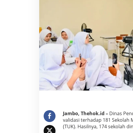
i
J
a
m
b
i
D
i
n
y
a
t
a
k
a
n
L
a
y
a
k
Jambo, Thehok.id –
Dinas Pend
S
validasi terhadap 181 Sekolah
e
(TUK). Hasilnya, 174 sekolah d
b
a