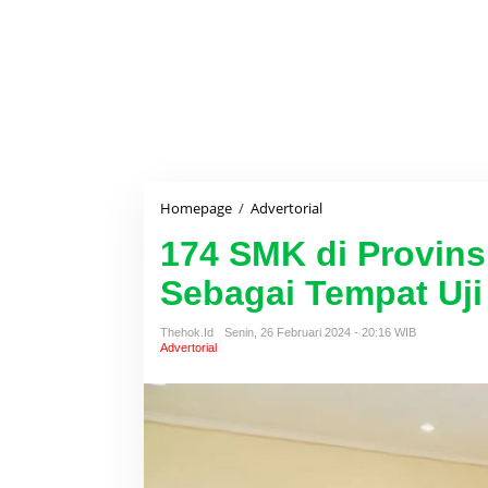
Homepage
/
Advertorial
1
7
174 SMK di Provins
4
S
Sebagai Tempat Uj
M
K
d
Thehok.id
Senin, 26 Februari 2024 - 20:16 WIB
i
Advertorial
P
r
o
v
i
n
s