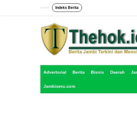
L
e
Indeks Berita
w
a
t
i
k
e
k
o
n
t
e
Advertorial
Berita
Bisnis
Daerah
Ja
n
Jambiseru.com