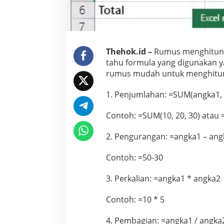
Thehok.id –
Rumus menghitung t
tahu formula yang digunakan 
rumus mudah untuk menghitung
1. Penjumlahan: =SUM(angka1, 
Contoh: =SUM(10, 20, 30) atau
2. Pengurangan: =angka1 – ang
Contoh: =50-30
3. Perkalian: =angka1 * angka2
Contoh: =10 * 5
4. Pembagian: =angka1 / angka