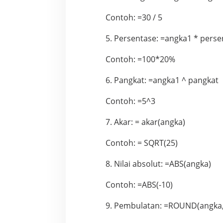
Contoh: =30 / 5
5. Persentase: =angka1 * perse
Contoh: =100*20%
6. Pangkat: =angka1 ^ pangkat
Contoh: =5^3
7. Akar: = akar(angka)
Contoh: = SQRT(25)
8. Nilai absolut: =ABS(angka)
Contoh: =ABS(-10)
9. Pembulatan: =ROUND(angka, 