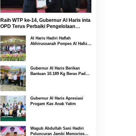
Raih WTP ke-14, Gubernur Al Haris inta
OPD Terus Perbaiki Pengelolaan
Keuangan
Al Haris Hadiri Haflah
Akhirussanah Ponpes Al Hafizh
Bunga Antoi
Gubernur Al Haris Berikan
Bantuan 10.189 Kg Beras Pada
Korban Banjir di Sarolangun
Gubernur Al Haris Apresiasi
Progam Kas Anak Yatim
Wagub Abdullah Sani Hadiri
Peluncuran Jambi Memories