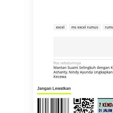
excel
ms excel rumus
rum
N
Pos sebelumnya
Mantan Suami Selingkuh dengan 
a
Ashanty, Nindy Ayunda Ungkapkan
Kecewa
v
i
Jangan Lewatkan
g
a
s