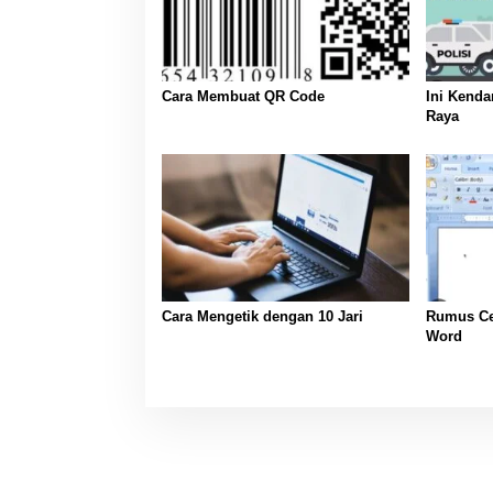
i
p
o
s
Cara Membuat QR Code
Ini Kendaraan
Raya
Cara Mengetik dengan 10 Jari
Rumus Ce
Word