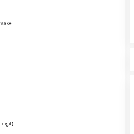
ntase
digit)