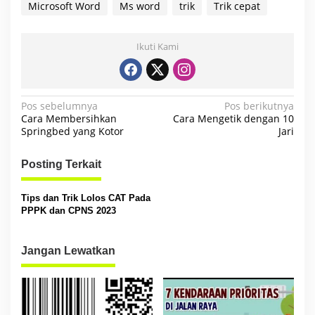
Microsoft Word
Ms word
trik
Trik cepat
Ikuti Kami
N
Pos sebelumnya
Pos berikutnya
Cara Membersihkan
Cara Mengetik dengan 10
a
Springbed yang Kotor
Jari
v
i
Posting Terkait
g
Tips dan Trik Lolos CAT Pada
a
PPPK dan CPNS 2023
s
i
Jangan Lewatkan
p
o
s