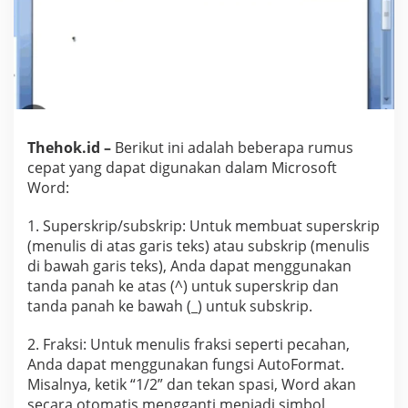
i
c
r
o
s
o
f
t
W
Thehok.id –
Berikut ini adalah beberapa rumus
o
cepat yang dapat digunakan dalam Microsoft
r
Word:
d
1. Superskrip/subskrip: Untuk membuat superskrip
(menulis di atas garis teks) atau subskrip (menulis
di bawah garis teks), Anda dapat menggunakan
tanda panah ke atas (^) untuk superskrip dan
tanda panah ke bawah (_) untuk subskrip.
2. Fraksi: Untuk menulis fraksi seperti pecahan,
Anda dapat menggunakan fungsi AutoFormat.
Misalnya, ketik “1/2” dan tekan spasi, Word akan
secara otomatis mengganti menjadi simbol