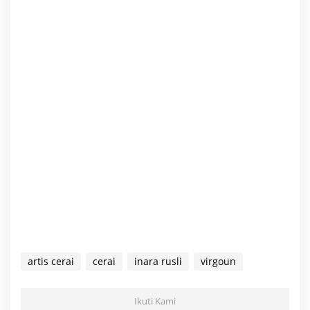
artis cerai
cerai
inara rusli
virgoun
Ikuti Kami