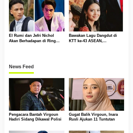
El Rumi dan Jefri Nichol
Bawakan Lagu Dangdut di
Akan Berhadapan di Ring
KTT ke-43 ASEAN,
Tinju
Penampilan Aurelie
Moeremans Menghipnotis
Undangan
News Feed
Pengacara Bantah Virgoun
Gugat Balik Virgoun, Inara
Hadiri Sidang Dikawal Polisi
Rusli Ajukan 11 Tuntutan