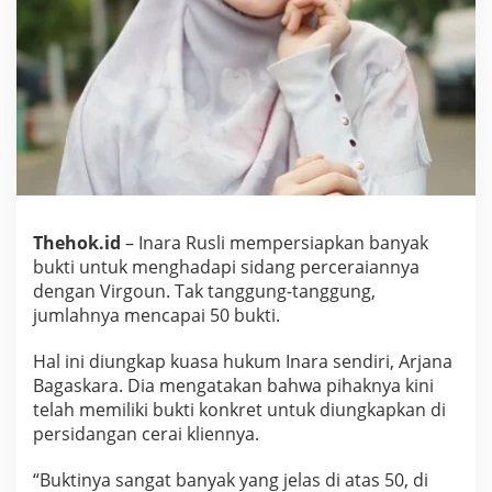
a
n
y
a
k
B
u
k
t
i
H
a
Thehok.id
– Inara Rusli mempersiapkan banyak
d
bukti untuk menghadapi sidang perceraiannya
a
p
dengan Virgoun. Tak tanggung-tanggung,
i
jumlahnya mencapai 50 bukti.
P
e
Hal ini diungkap kuasa hukum Inara sendiri, Arjana
r
Bagaskara. Dia mengatakan bahwa pihaknya kini
s
i
telah memiliki bukti konkret untuk diungkapkan di
d
persidangan cerai kliennya.
a
n
“Buktinya sangat banyak yang jelas di atas 50, di
g