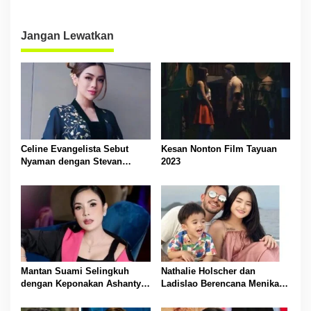
Meningkat Setiap Tahun
Jangan Lewatkan
Celine Evangelista Sebut
Kesan Nonton Film Tayuan
Nyaman dengan Stevan
2023
Pasaribu
Mantan Suami Selingkuh
Nathalie Holscher dan
dengan Keponakan Ashanty,
Ladislao Berencana Menikah
Nindy Ayunda Ungkapkan
di 2024
Rasa Kecewa