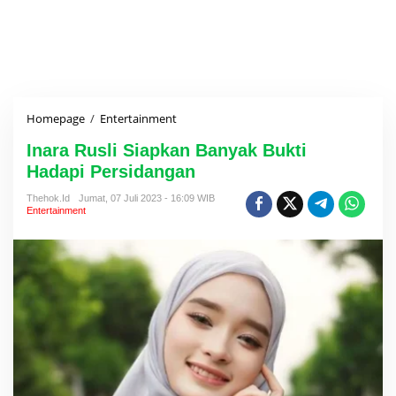
Homepage
/
Entertainment
I
n
Inara Rusli Siapkan Banyak Bukti
a
r
Hadapi Persidangan
a
R
Thehok.id
Jumat, 07 Juli 2023 - 16:09 WIB
Entertainment
u
s
l
i
S
i
a
p
k
a
n
B