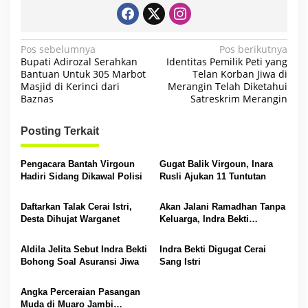
N
Pos sebelumnya
Pos berikutnya
Bupati Adirozal Serahkan
Identitas Pemilik Peti yang
a
Bantuan Untuk 305 Marbot
Telan Korban Jiwa di
Masjid di Kerinci dari
Merangin Telah Diketahui
v
Baznas
Satreskrim Merangin
i
g
Posting Terkait
a
s
Pengacara Bantah Virgoun
Gugat Balik Virgoun, Inara
Hadiri Sidang Dikawal Polisi
Rusli Ajukan 11 Tuntutan
i
p
Daftarkan Talak Cerai Istri,
Akan Jalani Ramadhan Tanpa
Desta Dihujat Warganet
Keluarga, Indra Bekti
o
Menangis
s
Aldila Jelita Sebut Indra Bekti
Indra Bekti Digugat Cerai
Bohong Soal Asuransi Jiwa
Sang Istri
Angka Perceraian Pasangan
Muda di Muaro Jambi