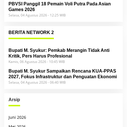
PBVSI Panggil 18 Pemain Voli Putra Pada Asian
Games 2026
Selasa, 04 Agustus 2026 - 12:25 WIB
BERITA NETWORK 2
Bupati M. Syukur: Pemkab Merangin Tidak Anti
Kritik, Pers Harus Profesional
Kamis, 06 Agustus 2026 - 10:45 WIB
Bupati M. Syukur Sampaikan Rencana KUA-PPAS
2027, Fokus Infrastruktur dan Penguatan Ekonomi
Selasa, 04 Agustus 2026 - 06:40 WIB
Arsip
Juni 2026
Mei 2026