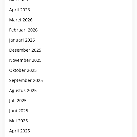
April 2026
Maret 2026
Februari 2026
Januari 2026
Desember 2025
November 2025
Oktober 2025
September 2025
Agustus 2025
Juli 2025
Juni 2025
Mei 2025
April 2025