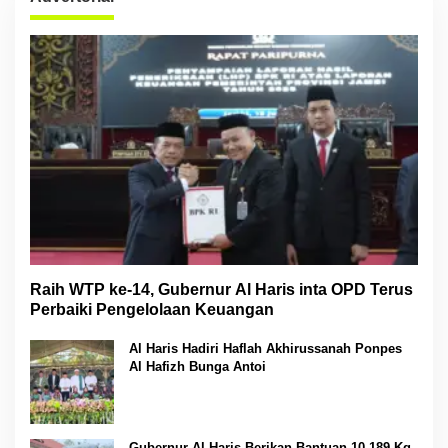
Raih WTP ke-14, Gubernur Al Haris inta OPD Terus
Perbaiki Pengelolaan Keuangan
Al Haris Hadiri Haflah Akhirussanah Ponpes
Al Hafizh Bunga Antoi
Gubernur Al Haris Berikan Bantuan 10.189 Kg