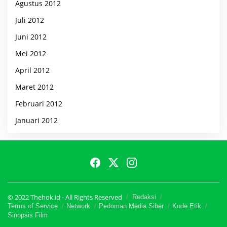
Agustus 2012
Juli 2012
Juni 2012
Mei 2012
April 2012
Maret 2012
Februari 2012
Januari 2012
© 2022 Thehok.id - All Rights Reserved
Redaksi
Terms of Service
Network
Pedoman Media Siber
Kode Etik
Sinopsis Film