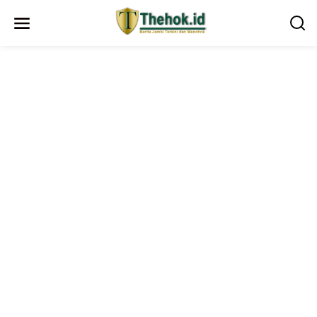
L
e
w
a
t
i
k
e
k
o
n
t
e
n