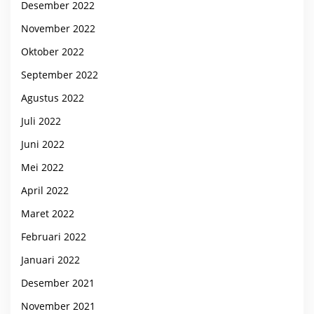
Desember 2022
November 2022
Oktober 2022
September 2022
Agustus 2022
Juli 2022
Juni 2022
Mei 2022
April 2022
Maret 2022
Februari 2022
Januari 2022
Desember 2021
November 2021