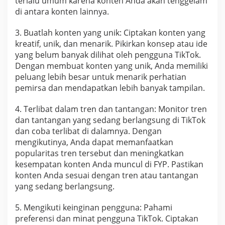
terlalu umum karena konten Anda akan tenggelam
di antara konten lainnya.
3. Buatlah konten yang unik: Ciptakan konten yang
kreatif, unik, dan menarik. Pikirkan konsep atau ide
yang belum banyak dilihat oleh pengguna TikTok.
Dengan membuat konten yang unik, Anda memiliki
peluang lebih besar untuk menarik perhatian
pemirsa dan mendapatkan lebih banyak tampilan.
4. Terlibat dalam tren dan tantangan: Monitor tren
dan tantangan yang sedang berlangsung di TikTok
dan coba terlibat di dalamnya. Dengan
mengikutinya, Anda dapat memanfaatkan
popularitas tren tersebut dan meningkatkan
kesempatan konten Anda muncul di FYP. Pastikan
konten Anda sesuai dengan tren atau tantangan
yang sedang berlangsung.
5. Mengikuti keinginan pengguna: Pahami
preferensi dan minat pengguna TikTok. Ciptakan