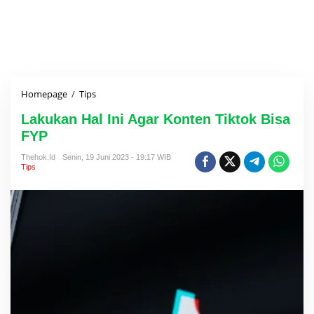
Homepage
/
Tips
L
a
Lakukan Hal Ini Agar Konten Tiktok Bisa
k
u
FYP
k
a
Thehok.id
Senin, 19 Juni 2023 - 19:17 WIB
Tips
n
H
a
l
I
n
i
A
g
a
r
K