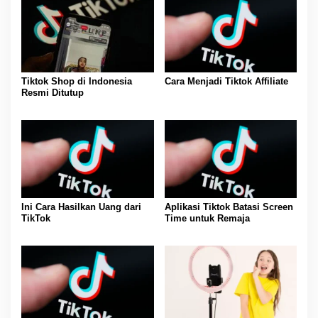
Tiktok Shop di Indonesia
Cara Menjadi Tiktok Affiliate
Resmi Ditutup
Ini Cara Hasilkan Uang dari
Aplikasi Tiktok Batasi Screen
TikTok
Time untuk Remaja