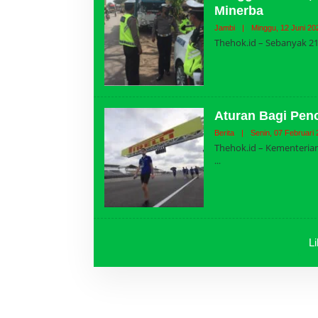
Minerba
Jambi
|
Minggu, 12 Juni 20
Thehok.id – Sebanyak 2
Aturan Bagi Pen
Berita
|
Senin, 07 Februari
Thehok.id – Kementerian
L