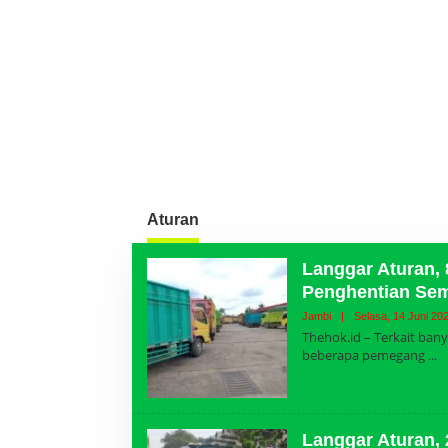
Aturan
Langgar Aturan,
Penghentian Se
Jambi
|
Selasa, 14 Juni 20
Thehok.id – Terkait ban
beberapa pemegang
Langgar Aturan, 