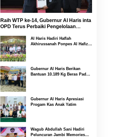
Raih WTP ke-14, Gubernur Al Haris inta
OPD Terus Perbaiki Pengelolaan
Keuangan
Al Haris Hadiri Haflah
Akhirussanah Ponpes Al Hafizh
Bunga Antoi
Gubernur Al Haris Berikan
Bantuan 10.189 Kg Beras Pada
Korban Banjir di Sarolangun
Gubernur Al Haris Apresiasi
Progam Kas Anak Yatim
Wagub Abdullah Sani Hadiri
Peluncuran Jambi Memories