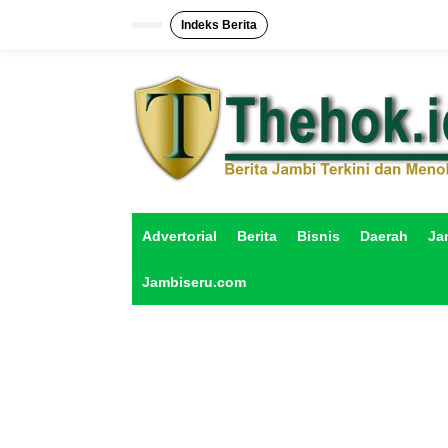
L
e
Indeks Berita
w
a
t
i
k
e
k
o
n
t
e
Advertorial
Berita
Bisnis
Daerah
Ja
n
Jambiseru.com