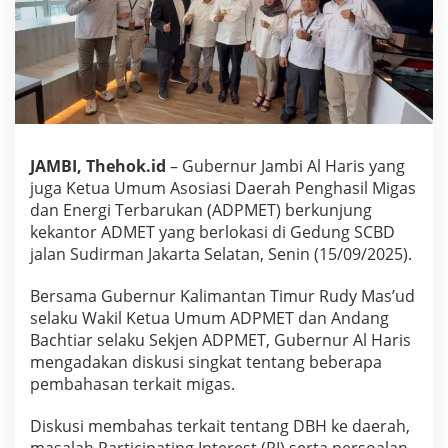
n
u
r
A
l
H
a
r
i
JAMBI, Thehok.id
– Gubernur Jambi Al Haris yang
s
juga Ketua Umum Asosiasi Daerah Penghasil Migas
B
a
dan Energi Terbarukan (ADPMET) berkunjung
h
kekantor ADMET yang berlokasi di Gedung SCBD
a
jalan Sudirman Jakarta Selatan, Senin (15/09/2025).
s
D
Bersama Gubernur Kalimantan Timur Rudy Mas’ud
B
H
selaku Wakil Ketua Umum ADPMET dan Andang
M
Bachtiar selaku Sekjen ADPMET, Gubernur Al Haris
i
mengadakan diskusi singkat tentang beberapa
g
pembahasan terkait migas.
a
s
d
Diskusi membahas terkait tentang DBH ke daerah,
a
masalah Participating Interest (PI) serta persoalan-