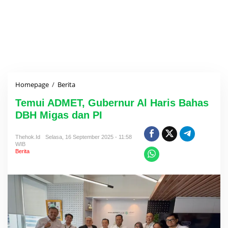
Homepage
/
Berita
T
e
Temui ADMET, Gubernur Al Haris Bahas
m
u
DBH Migas dan PI
i
A
Thehok.id
Selasa, 16 September 2025 - 11:58
D
WIB
M
Berita
E
T
,
G
u
b
e
r