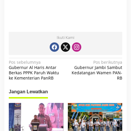
Ikuti Kami
N
Pos sebelumnya
Pos berikutnya
Gubernur Al Haris Antar
Gubernur Jambi Sambut
a
Berkas PPPK Paruh Waktu
Kedatangan Wamen PAN-
ke Kementerian PanRB
RB
v
i
Jangan Lewatkan
g
a
s
i
p