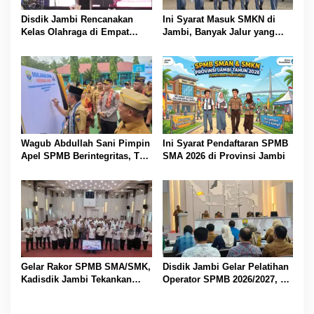
o
Disdik Jambi Rencanakan
Ini Syarat Masuk SMKN di
s
Kelas Olahraga di Empat
Jambi, Banyak Jalur yang
SMA Negeri
Dibuka
Wagub Abdullah Sani Pimpin
Ini Syarat Pendaftaran SPMB
Apel SPMB Berintegritas, Tak
SMA 2026 di Provinsi Jambi
Ada Ruang untuk Titipan
Gelar Rakor SPMB SMA/SMK,
Disdik Jambi Gelar Pelatihan
Kadisdik Jambi Tekankan
Operator SPMB 2026/2027, M
Transparansi dan Anti
Umar Tekankan Transparansi
Gratifikasi
dan Berintegritas