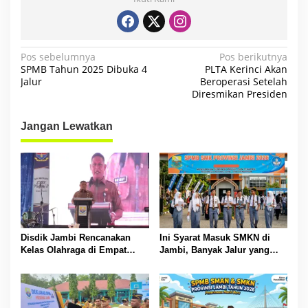
N
Pos sebelumnya
Pos berikutnya
SPMB Tahun 2025 Dibuka 4
PLTA Kerinci Akan
a
Jalur
Beroperasi Setelah
Diresmikan Presiden
v
i
Jangan Lewatkan
g
a
s
i
p
o
Disdik Jambi Rencanakan
Ini Syarat Masuk SMKN di
s
Kelas Olahraga di Empat
Jambi, Banyak Jalur yang
SMA Negeri
Dibuka