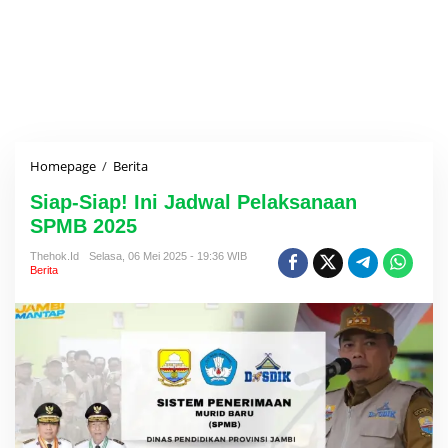
Homepage
/
Berita
S
i
Siap-Siap! Ini Jadwal Pelaksanaan
a
p
SPMB 2025
-
S
Thehok.id
Selasa, 06 Mei 2025 - 19:36 WIB
Berita
i
a
p
!
I
n
i
J
a
d