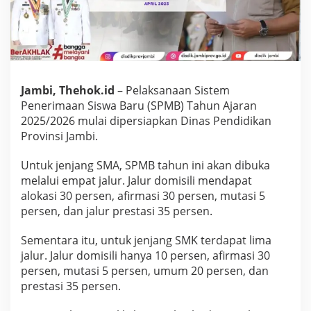
w
a
l
P
e
l
a
Jambi, Thehok.id
– Pelaksanaan Sistem
k
Penerimaan Siswa Baru (SPMB) Tahun Ajaran
s
a
2025/2026 mulai dipersiapkan Dinas Pendidikan
n
Provinsi Jambi.
a
a
Untuk jenjang SMA, SPMB tahun ini akan dibuka
n
melalui empat jalur. Jalur domisili mendapat
S
P
alokasi 30 persen, afirmasi 30 persen, mutasi 5
M
persen, dan jalur prestasi 35 persen.
B
2
Sementara itu, untuk jenjang SMK terdapat lima
0
jalur. Jalur domisili hanya 10 persen, afirmasi 30
2
5
persen, mutasi 5 persen, umum 20 persen, dan
prestasi 35 persen.