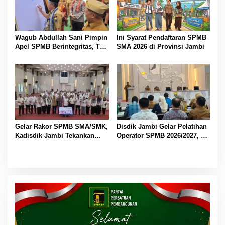
Wagub Abdullah Sani Pimpin
Ini Syarat Pendaftaran SPMB
Apel SPMB Berintegritas, Tak
SMA 2026 di Provinsi Jambi
Ada Ruang untuk Titipan
Gelar Rakor SPMB SMA/SMK,
Disdik Jambi Gelar Pelatihan
Kadisdik Jambi Tekankan
Operator SPMB 2026/2027, M
Transparansi dan Anti
Umar Tekankan Transparansi
Gratifikasi
dan Berintegritas