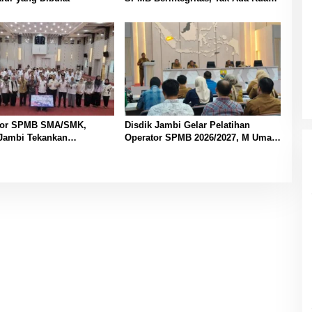
untuk Titipan
kor SPMB SMA/SMK,
Disdik Jambi Gelar Pelatihan
 Jambi Tekankan
Operator SPMB 2026/2027, M Umar
nsi dan Anti Gratifikasi
Tekankan Transparansi dan
Berintegritas