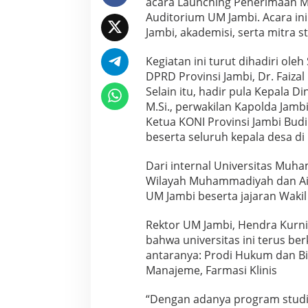
acara Launching Penerimaan Ma
n
Auditorium UM Jambi. Acara ini 
c
Jambi, akademisi, serta mitra st
h
i
n
Kegiatan ini turut dihadiri ole
g
DPRD Provinsi Jambi, Dr. Faizal
P
Selain itu, hadir pula Kepala Di
M
M.Si., perwakilan Kapolda Jam
B
Ketua KONI Provinsi Jambi Budi
2
0
beserta seluruh kepala desa di 
2
5
Dari internal Universitas Muha
:
Wilayah Muhammadiyah dan Ais
K
UM Jambi beserta jajaran Wakil
o
m
i
Rektor UM Jambi, Hendra Kurn
t
bahwa universitas ini terus 
m
antaranya: Prodi Hukum dan Bi
e
Manajeme, Farmasi Klinis
n
P
e
“Dengan adanya program studi
n