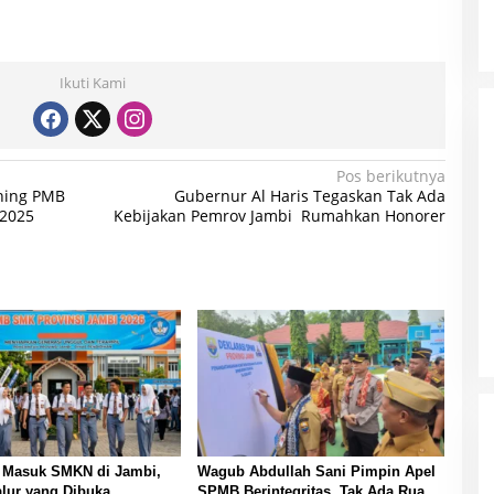
Ikuti Kami
Pos berikutnya
ching PMB
Gubernur Al Haris Tegaskan Tak Ada
 2025
Kebijakan Pemrov Jambi Rumahkan Honorer
t Masuk SMKN di Jambi,
Wagub Abdullah Sani Pimpin Apel
lur yang Dibuka
SPMB Berintegritas, Tak Ada Ruang