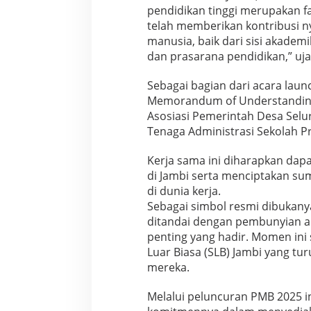
pendidikan tinggi merupakan 
l
telah memberikan kontribusi n
i
t
manusia, baik dari sisi akade
a
dan prasarana pendidikan,” uja
s
Sebagai bagian dari acara laun
Memorandum of Understanding 
Asosiasi Pemerintah Desa Selur
Tenaga Administrasi Sekolah Pr
Kerja sama ini diharapkan dap
di Jambi serta menciptakan s
di dunia kerja.
Sebagai simbol resmi dibukan
ditandai dengan pembunyian al
penting yang hadir. Momen ini 
Luar Biasa (SLB) Jambi yang tu
mereka.
Melalui peluncuran PMB 2025 