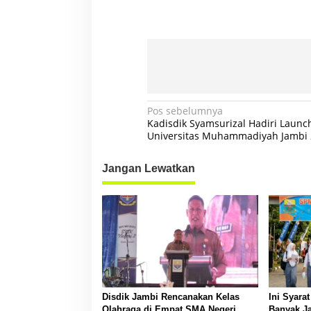
N
Pos sebelumnya
Kadisdik Syamsurizal Hadiri Laun
a
Universitas Muhammadiyah Jambi
v
Jangan Lewatkan
i
g
a
s
i
p
o
Disdik Jambi Rencanakan Kelas
Ini Syara
s
Olahraga di Empat SMA Negeri
Banyak Ja