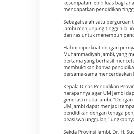
kesempatan lebih luas bagi ana
g
mendapatkan pendidikan tinggi 
e
m
b
Sebagai salah satu perguruan 
a
Jambi menjunjung tinggi nilai 
n
dan ras untuk menempuh pendi
g
a
Hal ini diperkuat dengan perny
n
P
Muhammadiyah Jambi, yang m
e
pertama yang berhasil menceta
n
membuktikan bahwa pendidikan 
d
bersama-sama mencerdaskan b
i
d
i
Kepala Dinas Pendidikan Provin
k
harapannya agar UM Jambi dap
a
generasi muda Jambi. “Dengan 
n
UM Jambi dapat menjadi tempa
B
pendidikan dengan tenaga peng
e
r
beasiswa unggulan,” ungkapny
k
u
Sekda Provinsi Jambi, Dr. H. S
a