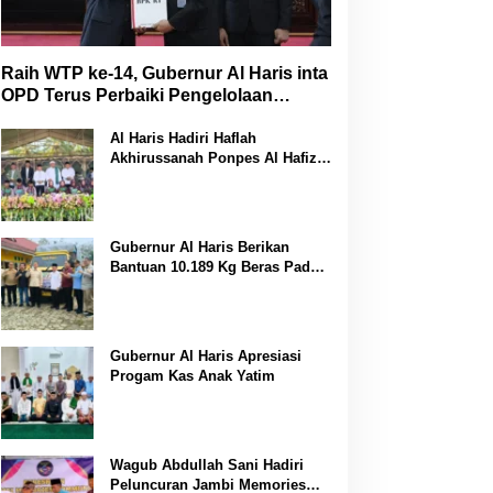
Raih WTP ke-14, Gubernur Al Haris inta
OPD Terus Perbaiki Pengelolaan
Keuangan
Al Haris Hadiri Haflah
Akhirussanah Ponpes Al Hafizh
Bunga Antoi
Gubernur Al Haris Berikan
Bantuan 10.189 Kg Beras Pada
Korban Banjir di Sarolangun
Gubernur Al Haris Apresiasi
Progam Kas Anak Yatim
Wagub Abdullah Sani Hadiri
Peluncuran Jambi Memories