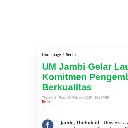
Homepage
/
Berita
U
M
UM Jambi Gelar La
J
a
Komitmen Pengemb
m
b
Berkualitas
i
G
e
Thehok.id
Rabu, 05 Februari 2025 - 20:30 WIB
l
Berita
a
r
L
a
Jambi, Thehok.id
– Universita
u