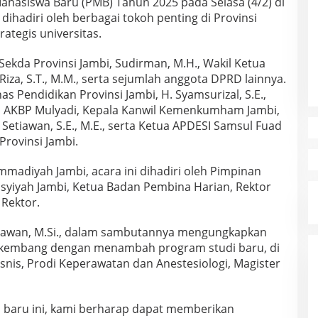
hasiswa Baru (PMB) Tahun 2025 pada Selasa (4/2) di
dihadiri oleh berbagai tokoh penting di Provinsi
rategis universitas.
h Sekda Provinsi Jambi, Sudirman, M.H., Wakil Ketua
 Riza, S.T., M.M., serta sejumlah anggota DPRD lainnya.
nas Pendidikan Provinsi Jambi, H. Syamsurizal, S.E.,
bi AKBP Mulyadi, Kepala Kanwil Kemenkumham Jambi,
 Setiawan, S.E., M.E., serta Ketua APDESI Samsul Fuad
Provinsi Jambi.
mmadiyah Jambi, acara ini dihadiri oleh Pimpinan
yiyah Jambi, Ketua Badan Pembina Harian, Rektor
 Rektor.
iawan, M.Si., dalam sambutannya mengungkapkan
berkembang dengan menambah program studi baru, di
snis, Prodi Keperawatan dan Anestesiologi, Magister
 baru ini, kami berharap dapat memberikan