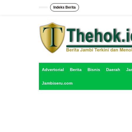
L
e
Indeks Berita
w
a
t
i
k
e
k
o
n
t
e
Advertorial
Berita
Bisnis
Daerah
Ja
n
Jambiseru.com