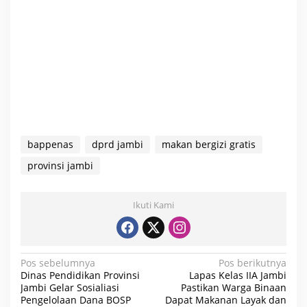
bappenas
dprd jambi
makan bergizi gratis
provinsi jambi
Ikuti Kami
N
Pos sebelumnya
Pos berikutnya
Dinas Pendidikan Provinsi
Lapas Kelas IIA Jambi
a
Jambi Gelar Sosialiasi
Pastikan Warga Binaan
Pengelolaan Dana BOSP
Dapat Makanan Layak dan
v