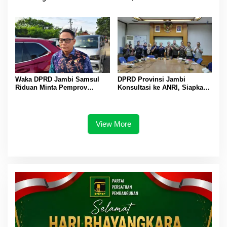
dengan Kepala SMA/SMK se-
Practice Pariwisata dan Ekraf
Kota Jambi
Jakarta
Waka DPRD Jambi Samsul
DPRD Provinsi Jambi
Riduan Minta Pemprov
Konsultasi ke ANRI, Siapkan
Waspadai Lonjakan Harga
Penguatan Arsip untuk
Jelang Ramadan
Lindungi Wilayah dan
Sejarah Daerah
View More