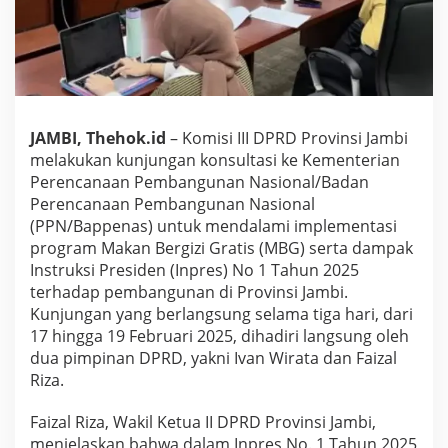
i
G
r
a
t
i
s
,
JAMBI, Thehok.id
– Komisi III DPRD Provinsi Jambi
D
melakukan kunjungan konsultasi ke Kementerian
P
Perencanaan Pembangunan Nasional/Badan
R
Perencanaan Pembangunan Nasional
D
P
(PPN/Bappenas) untuk mendalami implementasi
r
program Makan Bergizi Gratis (MBG) serta dampak
o
Instruksi Presiden (Inpres) No 1 Tahun 2025
v
terhadap pembangunan di Provinsi Jambi.
i
Kunjungan yang berlangsung selama tiga hari, dari
n
s
17 hingga 19 Februari 2025, dihadiri langsung oleh
i
dua pimpinan DPRD, yakni Ivan Wirata dan Faizal
J
Riza.
a
m
Faizal Riza, Wakil Ketua II DPRD Provinsi Jambi,
b
i
menjelaskan bahwa dalam Inpres No. 1 Tahun 2025