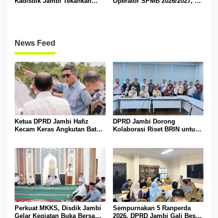
Kadisdik Jambi Tekankan
Operator SPMB 2026/2027, M
Transparansi dan Anti
Umar Tekankan Transparansi
Gratifikasi
dan Berintegritas
News Feed
Ketua DPRD Jambi Hafiz
DPRD Jambi Dorong
Kecam Keras Angkutan Batu
Kolaborasi Riset BRIN untuk
Bara yang Bahayakan
Lindungi Komoditas Daerah
masyarakat
dan Lingkungan
Perkuat MKKS, Disdik Jambi
Sempurnakan 5 Ranperda
Gelar Kegiatan Buka Bersama
2026, DPRD Jambi Gali Best