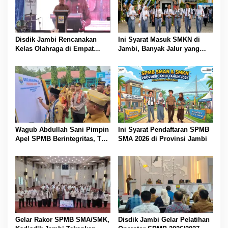
Disdik Jambi Rencanakan
Ini Syarat Masuk SMKN di
Kelas Olahraga di Empat
Jambi, Banyak Jalur yang
SMA Negeri
Dibuka
Wagub Abdullah Sani Pimpin
Ini Syarat Pendaftaran SPMB
Apel SPMB Berintegritas, Tak
SMA 2026 di Provinsi Jambi
Ada Ruang untuk Titipan
Gelar Rakor SPMB SMA/SMK,
Disdik Jambi Gelar Pelatihan