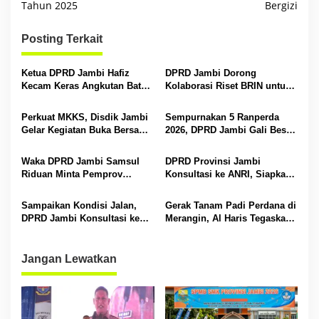
Tahun 2025
Bergizi
i
g
Posting Terkait
a
s
Ketua DPRD Jambi Hafiz
DPRD Jambi Dorong
Kecam Keras Angkutan Batu
Kolaborasi Riset BRIN untuk
i
Bara yang Bahayakan
Lindungi Komoditas Daerah
masyarakat
dan Lingkungan
p
Perkuat MKKS, Disdik Jambi
Sempurnakan 5 Ranperda
Gelar Kegiatan Buka Bersama
2026, DPRD Jambi Gali Best
o
dengan Kepala SMA/SMK se-
Practice Pariwisata dan Ekraf
s
Kota Jambi
Jakarta
Waka DPRD Jambi Samsul
DPRD Provinsi Jambi
Riduan Minta Pemprov
Konsultasi ke ANRI, Siapkan
Waspadai Lonjakan Harga
Penguatan Arsip untuk
Jelang Ramadan
Lindungi Wilayah dan
Sampaikan Kondisi Jalan,
Gerak Tanam Padi Perdana di
Sejarah Daerah
DPRD Jambi Konsultasi ke
Merangin, Al Haris Tegaskan
Dirjen Bina Marga Kementrian
Komitmen Jambi Jaga
PU
Ketahanan Pangan
Jangan Lewatkan