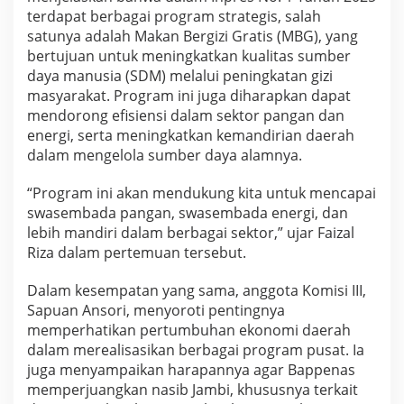
K
terdapat berbagai program strategis, salah
o
satunya adalah Makan Bergizi Gratis (MBG), yang
n
bertujuan untuk meningkatkan kualitas sumber
s
u
daya manusia (SDM) melalui peningkatan gizi
l
masyarakat. Program ini juga diharapkan dapat
t
mendorong efisiensi dalam sektor pangan dan
a
energi, serta meningkatkan kemandirian daerah
s
dalam mengelola sumber daya alamnya.
i
k
e
“Program ini akan mendukung kita untuk mencapai
B
swasembada pangan, swasembada energi, dan
a
lebih mandiri dalam berbagai sektor,” ujar Faizal
p
Riza dalam pertemuan tersebut.
p
e
n
Dalam kesempatan yang sama, anggota Komisi III,
a
Sapuan Ansori, menyoroti pentingnya
s
memperhatikan pertumbuhan ekonomi daerah
dalam merealisasikan berbagai program pusat. Ia
juga menyampaikan harapannya agar Bappenas
memperjuangkan nasib Jambi, khususnya terkait