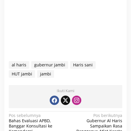
al haris
gubernur jambi
Haris sani
HUT jambi
jambi
Ikuti Kami
N
Pos sebelumnya
Pos berikutnya
Bahas Evaluasi APBD,
Gubernur Al Haris
a
Banggar Konsultasi ke
Sampaikan Rasa