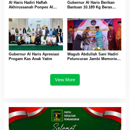
Al Haris Hadiri Haflah
Gubernur Al Haris Berikan
Akhirussanah Ponpes Al
Bantuan 10.189 Kg Beras
Hafizh Bunga Antoi
Pada Korban Banjir di
Sarolangun
Gubernur Al Haris Apresiasi
Wagub Abdullah Sani Hadiri
Progam Kas Anak Yatim
Peluncuran Jambi Memories
Community
View More