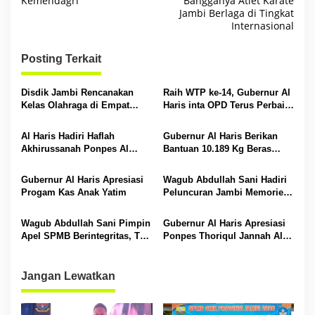
Kemendagri
Bangganya Atlet Karate
v
Jambi Berlaga di Tingkat
i
Internasional
g
Posting Terkait
a
s
Disdik Jambi Rencanakan
Raih WTP ke-14, Gubernur Al
i
Kelas Olahraga di Empat
Haris inta OPD Terus Perbaiki
SMA Negeri
Pengelolaan Keuangan
p
Al Haris Hadiri Haflah
Gubernur Al Haris Berikan
o
Akhirussanah Ponpes Al
Bantuan 10.189 Kg Beras
s
Hafizh Bunga Antoi
Pada Korban Banjir di
Sarolangun
Gubernur Al Haris Apresiasi
Wagub Abdullah Sani Hadiri
Progam Kas Anak Yatim
Peluncuran Jambi Memories
Community
Wagub Abdullah Sani Pimpin
Gubernur Al Haris Apresiasi
Apel SPMB Berintegritas, Tak
Ponpes Thoriqul Jannah Al-
Ada Ruang untuk Titipan
Firdaus, Beri Pendidikan
Gratis
Jangan Lewatkan