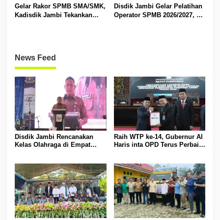
Gelar Rakor SPMB SMA/SMK,
Disdik Jambi Gelar Pelatihan
Kadisdik Jambi Tekankan
Operator SPMB 2026/2027, M
Transparansi dan Anti
Umar Tekankan Transparansi
Gratifikasi
dan Berintegritas
News Feed
Disdik Jambi Rencanakan
Raih WTP ke-14, Gubernur Al
Kelas Olahraga di Empat
Haris inta OPD Terus Perbaiki
SMA Negeri
Pengelolaan Keuangan