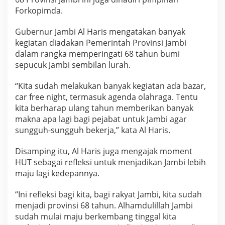
E
Forkopimda.
l
e
Gubernur Jambi Al Haris mengatakan banyak
m
e
kegiatan diadakan Pemerintah Provinsi Jambi
n
dalam rangka memperingati 68 tahun bumi
B
sepucuk Jambi sembilan lurah.
a
n
“Kita sudah melakukan banyak kegiatan ada bazar,
g
u
car free night, termasuk agenda olahraga. Tentu
n
kita berharap ulang tahun memberikan banyak
D
makna apa lagi bagi pejabat untuk Jambi agar
a
sungguh-sungguh bekerja,” kata Al Haris.
e
r
a
Disamping itu, Al Haris juga mengajak moment
h
HUT sebagai refleksi untuk menjadikan Jambi lebih
maju lagi kedepannya.
“Ini refleksi bagi kita, bagi rakyat Jambi, kita sudah
menjadi provinsi 68 tahun. Alhamdulillah Jambi
sudah mulai maju berkembang tinggal kita