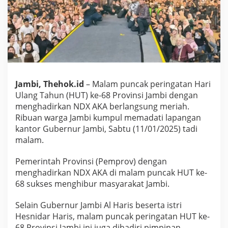
H
U
T
J
a
m
b
i
,
Jambi, Thehok.id
– Malam puncak peringatan Hari
A
Ulang Tahun (HUT) ke-68 Provinsi Jambi dengan
l
H
menghadirkan NDX AKA berlangsung meriah.
a
Ribuan warga Jambi kumpul memadati lapangan
r
kantor Gubernur Jambi, Sabtu (11/01/2025) tadi
i
malam.
s
A
j
Pemerintah Provinsi (Pemprov) dengan
a
menghadirkan NDX AKA di malam puncak HUT ke-
k
68 sukses menghibur masyarakat Jambi.
S
e
Selain Gubernur Jambi Al Haris beserta istri
m
u
Hesnidar Haris, malam puncak peringatan HUT ke-
a
68 Provinsi Jambi ini juga dihadiri pimpinan