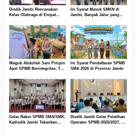
Disdik Jambi Rencanakan
Ini Syarat Masuk SMKN di
Kelas Olahraga di Empat
Jambi, Banyak Jalur yang
SMA Negeri
Dibuka
Wagub Abdullah Sani Pimpin
Ini Syarat Pendaftaran SPMB
Apel SPMB Berintegritas, Tak
SMA 2026 di Provinsi Jambi
Ada Ruang untuk Titipan
Gelar Rakor SPMB SMA/SMK,
Disdik Jambi Gelar Pelatihan
Kadisdik Jambi Tekankan
Operator SPMB 2026/2027, M
Transparansi dan Anti
Umar Tekankan Transparansi
Gratifikasi
dan Berintegritas