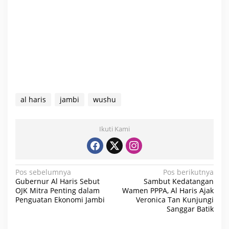
al haris
jambi
wushu
Ikuti Kami
N
Pos sebelumnya
Pos berikutnya
Gubernur Al Haris Sebut
Sambut Kedatangan
a
OJK Mitra Penting dalam
Wamen PPPA, Al Haris Ajak
Penguatan Ekonomi Jambi
Veronica Tan Kunjungi
v
Sanggar Batik
i