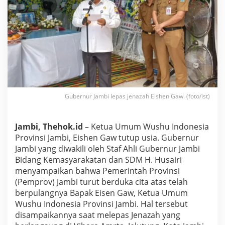
J
e
n
a
z
a
h
K
e
t
u
Gubernur Jambi lepas jenazah Eishen Gaw. (foto/ist)
a
U
m
Jambi, Thehok.id
– Ketua Umum Wushu Indonesia
u
Provinsi Jambi, Eishen Gaw tutup usia. Gubernur
m
Jambi yang diwakili oleh Staf Ahli Gubernur Jambi
W
Bidang Kemasyarakatan dan SDM H. Husairi
u
s
menyampaikan bahwa Pemerintah Provinsi
h
(Pemprov) Jambi turut berduka cita atas telah
u
berpulangnya Bapak Eisen Gaw, Ketua Umum
Wushu Indonesia Provinsi Jambi. Hal tersebut
disampaikannya saat melepas Jenazah yang