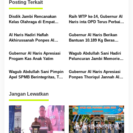
g
Posting Terkait
a
s
Disdik Jambi Rencanakan
Raih WTP ke-14, Gubernur Al
Kelas Olahraga di Empat
Haris inta OPD Terus Perbaiki
i
SMA Negeri
Pengelolaan Keuangan
p
Al Haris Hadiri Haflah
Gubernur Al Haris Berikan
Akhirussanah Ponpes Al
Bantuan 10.189 Kg Beras
o
Hafizh Bunga Antoi
Pada Korban Banjir di
s
Sarolangun
Gubernur Al Haris Apresiasi
Wagub Abdullah Sani Hadiri
Progam Kas Anak Yatim
Peluncuran Jambi Memories
Community
Wagub Abdullah Sani Pimpin
Gubernur Al Haris Apresiasi
Apel SPMB Berintegritas, Tak
Ponpes Thoriqul Jannah Al-
Ada Ruang untuk Titipan
Firdaus, Beri Pendidikan
Gratis
Jangan Lewatkan