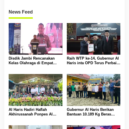
News Feed
Disdik Jambi Rencanakan
Raih WTP ke-14, Gubernur Al
Kelas Olahraga di Empat
Haris inta OPD Terus Perbaiki
SMA Negeri
Pengelolaan Keuangan
Al Haris Hadiri Haflah
Gubernur Al Haris Berikan
Akhirussanah Ponpes Al
Bantuan 10.189 Kg Beras
Hafizh Bunga Antoi
Pada Korban Banjir di
Sarolangun