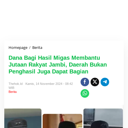
Homepage
/
Berita
D
a
Dana Bagi Hasil Migas Membantu
n
a
Jutaan Rakyat Jambi, Daerah Bukan
B
Penghasil Juga Dapat Bagian
a
g
i
Thehok.id
Kamis, 14 November 2024 - 08:42
WIB
H
Berita
a
s
i
l
M
i
g