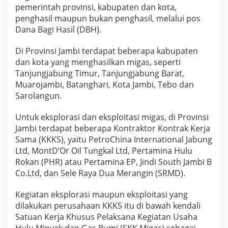
b
pemerintah provinsi, kabupaten dan kota,
i
penghasil maupun bukan penghasil, melalui pos
,
Dana Bagi Hasil (DBH).
D
a
e
Di Provinsi Jambi terdapat beberapa kabupaten
r
dan kota yang menghasilkan migas, seperti
a
Tanjungjabung Timur, Tanjungjabung Barat,
h
Muarojambi, Batanghari, Kota Jambi, Tebo dan
B
Sarolangun.
u
k
a
Untuk eksplorasi dan eksploitasi migas, di Provinsi
n
Jambi terdapat beberapa Kontraktor Kontrak Kerja
P
Sama (KKKS), yaitu PetroChina International Jabung
e
Ltd, MontD’Or Oil Tungkal Ltd, Pertamina Hulu
n
g
Rokan (PHR) atau Pertamina EP, Jindi South Jambi B
h
Co.Ltd, dan Sele Raya Dua Merangin (SRMD).
a
s
Kegiatan eksplorasi maupun eksploitasi yang
i
dilakukan perusahaan KKKS itu di bawah kendali
l
J
Satuan Kerja Khusus Pelaksana Kegiatan Usaha
u