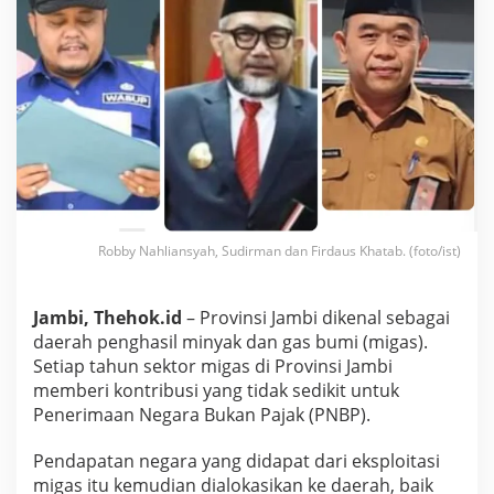
a
s
M
e
m
b
a
n
t
u
J
u
t
Robby Nahliansyah, Sudirman dan Firdaus Khatab. (foto/ist)
a
a
n
Jambi, Thehok.id
– Provinsi Jambi dikenal sebagai
R
daerah penghasil minyak dan gas bumi (migas).
a
k
Setiap tahun sektor migas di Provinsi Jambi
y
memberi kontribusi yang tidak sedikit untuk
a
Penerimaan Negara Bukan Pajak (PNBP).
t
J
Pendapatan negara yang didapat dari eksploitasi
a
m
migas itu kemudian dialokasikan ke daerah, baik