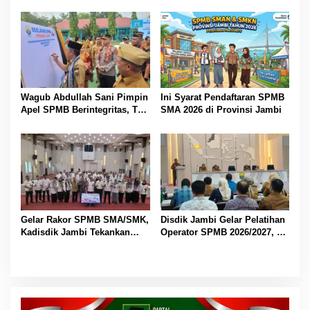
SMA Negeri
Dibuka
Wagub Abdullah Sani Pimpin
Ini Syarat Pendaftaran SPMB
Apel SPMB Berintegritas, Tak
SMA 2026 di Provinsi Jambi
Ada Ruang untuk Titipan
Gelar Rakor SPMB SMA/SMK,
Disdik Jambi Gelar Pelatihan
Kadisdik Jambi Tekankan
Operator SPMB 2026/2027, M
Transparansi dan Anti
Umar Tekankan Transparansi
Gratifikasi
dan Berintegritas