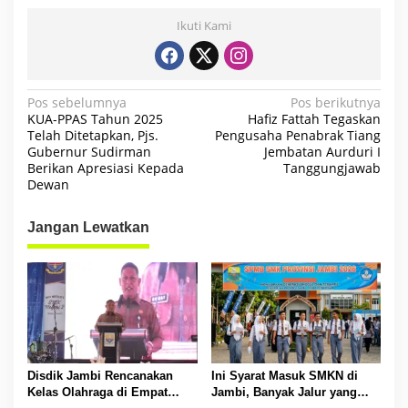
Ikuti Kami
N
Pos sebelumnya
Pos berikutnya
KUA-PPAS Tahun 2025
Hafiz Fattah Tegaskan
a
Telah Ditetapkan, Pjs.
Pengusaha Penabrak Tiang
Gubernur Sudirman
Jembatan Aurduri I
v
Berikan Apresiasi Kepada
Tanggungjawab
i
Dewan
g
Jangan Lewatkan
a
s
i
p
o
s
Disdik Jambi Rencanakan
Ini Syarat Masuk SMKN di
Kelas Olahraga di Empat
Jambi, Banyak Jalur yang