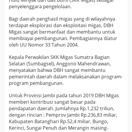
Hulu Minyak dan Gas Bumi (SKK Migas) sebagai
g
penyelenggara pengelolaan.
a
D
Bagi daerah penghasil migas yang di wilayahnya
a
p
terdapat eksplorasi dan eksploitasi migas, DBH
a
Migas sangat bermanfaat dan membantu untuk
t
membiayai pembangunan. Pembagiannya diatur
B
oleh UU Nomor 33 Tahun 2004.
a
g
i
Kepala Perwakilan SKK Migas Sumatra Bagian
a
Selatan (Sumbagsel), Anggono Mahendrawan,
n
menyatakan bahwa DBH sangat membantu
pemerintah daerah dalam melaksanakan program-
program pembangunan.
Untuk Provinsi Jambi pada tahun 2019 DBH Migas
memberi kontribusi sangat besar pada
pendapatan daerah. Jumlahnya Rp.1,232 triliun,
dengan rincian : Pemprov Jambi Rp.236,83 miliar,
Kabupaten Batanghari Rp.52,4 miliar, Bungo,
Kerinci, Sungai Penuh dan Merangin masing-