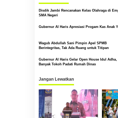
g
a
Disdik Jambi Rencanakan Kelas Olahraga di Em
s
SMA Negeri
i
Gubernur Al Haris Apresiasi Progam Kas Anak 
p
o
Wagub Abdullah Sani Pimpin Apel SPMB
s
Berintegritas, Tak Ada Ruang untuk Titipan
Gubernur Al Haris Gelar Open House Idul Adha,
Banyak Tokoh Padati Rumah Dinas
Jangan Lewatkan