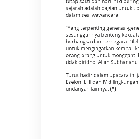
tetap sakti dan hari ini diperi
p
sejarah adalah bagian untuk ti
a
dalam sesi wawancara.
c
a
“Yang terpenting generasi-gene
r
a
sesungguhnya benteng kekuatan
berbangsa dan bernegara. Oleh 
untuk mengingatkan kembali k
orang-orang untuk mengganti P
tidak diridhoi Allah Subhanahu 
Turut hadir dalam upacara ini 
Eselon II, III dan IV dilingkun
undangan lainnya.
(*)