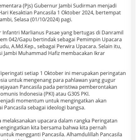
ementara (Pjs) Gubernur Jambi Sudirman menjadi
Hari Kesaktian Pancasila 1 Oktober 2024, bertempat
mbi, Selasa (01/10/2024) pagi.
 Infantri Marlianus Pasae yang bertugas di Danramil
Rem 042/Gapu bertindak sebagai Pemimpin Upacara
udu, A.Md.Kep., sebagai Perwira Upacara. Selain itu,
si Jambi Muhammad Hafiz membacakan Ikrar
diperingati setiap 1 Oktober ini merupakan peringatan
nesia untuk mengenang para pahlawan yang gugur
ejayaan Pancasila pada peristiwa pemberontakan
omunis Indonesia (PKI) atau G30S PKI.
ga menjadi momentum untuk mengingatkan akan
i Pancasila sebagai ideologi bangsa.
ita melaksanakan upacara dalam rangka Peringatan
 mengingatkan kita bersama bahwa kita pernah
ntuk mengganti Pancasila. Alhamdulillah Pancasila