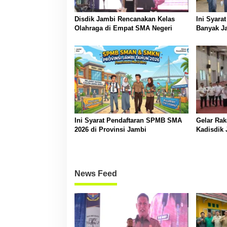
Disdik Jambi Rencanakan Kelas
Ini Syara
Olahraga di Empat SMA Negeri
Banyak Ja
Ini Syarat Pendaftaran SPMB SMA
Gelar Ra
2026 di Provinsi Jambi
Kadisdik
Transpara
News Feed