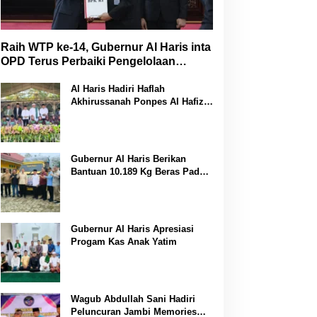
Raih WTP ke-14, Gubernur Al Haris inta
OPD Terus Perbaiki Pengelolaan
Keuangan
Al Haris Hadiri Haflah
Akhirussanah Ponpes Al Hafizh
Bunga Antoi
Gubernur Al Haris Berikan
Bantuan 10.189 Kg Beras Pada
Korban Banjir di Sarolangun
Gubernur Al Haris Apresiasi
Progam Kas Anak Yatim
Wagub Abdullah Sani Hadiri
Peluncuran Jambi Memories