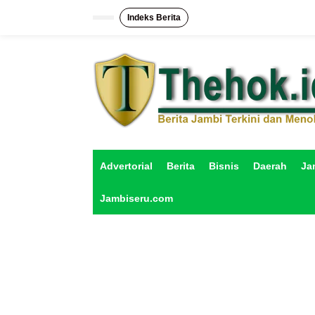
L
e
Indeks Berita
w
a
t
i
k
e
k
o
n
t
e
Advertorial
Berita
Bisnis
Daerah
Ja
n
Jambiseru.com