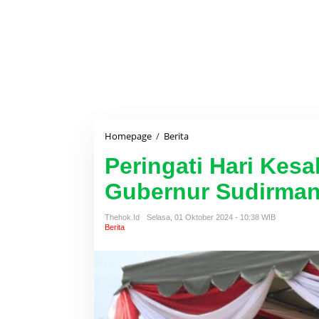
Homepage
/
Berita
P
e
Peringati Hari Kesa
r
i
Gubernur Sudirman
n
g
a
Thehok.id
Selasa, 01 Oktober 2024 - 10:38 WIB
t
Berita
i
H
a
r
i
K
e