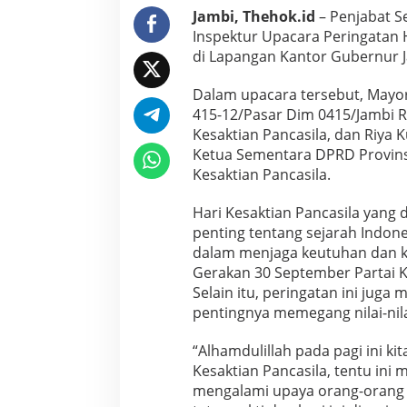
n
Jambi, Thehok.id
– Penjabat S
u
Inspektur Upacara Peringatan 
r
di Lapangan Kantor Gubernur Ja
S
u
Dalam upacara tersebut, Mayor
d
i
415-12/Pasar Dim 0415/Jambi 
r
Kesaktian Pancasila, dan Riya K
m
Ketua Sementara DPRD Provin
a
Kesaktian Pancasila.
n
J
a
Hari Kesaktian Pancasila yang 
d
penting tentang sejarah Indo
i
dalam menjaga keutuhan dan k
I
Gerakan 30 September Partai K
n
Selain itu, peringatan ini ju
s
p
pentingnya memegang nilai-nila
e
k
“Alhamdulillah pada pagi ini k
t
Kesaktian Pancasila, tentu ini
u
mengalami upaya orang-orang u
r
U