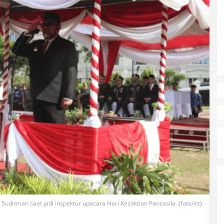
Sudirman saat jadi inspektur upacara Hari Kesaktian Pancasila. (foto/ist)