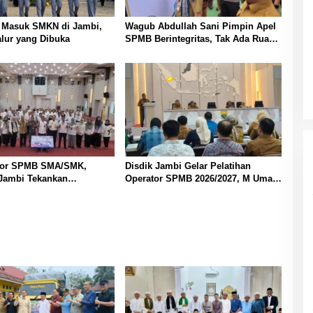
t Masuk SMKN di Jambi,
Wagub Abdullah Sani Pimpin Apel
lur yang Dibuka
SPMB Berintegritas, Tak Ada Ruang
untuk Titipan
kor SPMB SMA/SMK,
Disdik Jambi Gelar Pelatihan
 Jambi Tekankan
Operator SPMB 2026/2027, M Umar
nsi dan Anti Gratifikasi
Tekankan Transparansi dan
Berintegritas