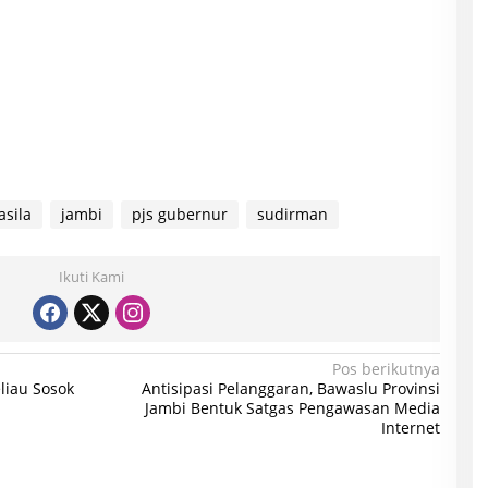
asila
jambi
pjs gubernur
sudirman
Ikuti Kami
Pos berikutnya
eliau Sosok
Antisipasi Pelanggaran, Bawaslu Provinsi
Jambi Bentuk Satgas Pengawasan Media
Internet