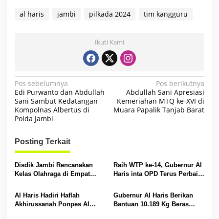
al haris
jambi
pilkada 2024
tim kangguru
Ikuti Kami
N
Pos sebelumnya
Pos berikutnya
Edi Purwanto dan Abdullah
Abdullah Sani Apresiasi
a
Sani Sambut Kedatangan
Kemeriahan MTQ ke-XVI di
Kompolnas Albertus di
Muara Papalik Tanjab Barat
v
Polda Jambi
i
g
Posting Terkait
a
s
Disdik Jambi Rencanakan
Raih WTP ke-14, Gubernur Al
Kelas Olahraga di Empat
Haris inta OPD Terus Perbaiki
i
SMA Negeri
Pengelolaan Keuangan
p
Al Haris Hadiri Haflah
Gubernur Al Haris Berikan
Akhirussanah Ponpes Al
Bantuan 10.189 Kg Beras
o
Hafizh Bunga Antoi
Pada Korban Banjir di