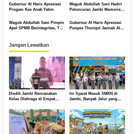
s
Sarolangun
Gubernur Al Haris Apresiasi
Wagub Abdullah Sani Hadiri
Progam Kas Anak Yatim
Peluncuran Jambi Memories
Community
Wagub Abdullah Sani Pimpin
Gubernur Al Haris Apresiasi
Apel SPMB Berintegritas, Tak
Ponpes Thoriqul Jannah Al-
Ada Ruang untuk Titipan
Firdaus, Beri Pendidikan
Gratis
Jangan Lewatkan
Disdik Jambi Rencanakan
Ini Syarat Masuk SMKN di
Kelas Olahraga di Empat
Jambi, Banyak Jalur yang
SMA Negeri
Dibuka