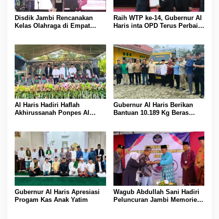
Disdik Jambi Rencanakan
Raih WTP ke-14, Gubernur Al
Kelas Olahraga di Empat
Haris inta OPD Terus Perbaiki
SMA Negeri
Pengelolaan Keuangan
Al Haris Hadiri Haflah
Gubernur Al Haris Berikan
Akhirussanah Ponpes Al
Bantuan 10.189 Kg Beras
Hafizh Bunga Antoi
Pada Korban Banjir di
Sarolangun
Gubernur Al Haris Apresiasi
Wagub Abdullah Sani Hadiri
Progam Kas Anak Yatim
Peluncuran Jambi Memories
Community