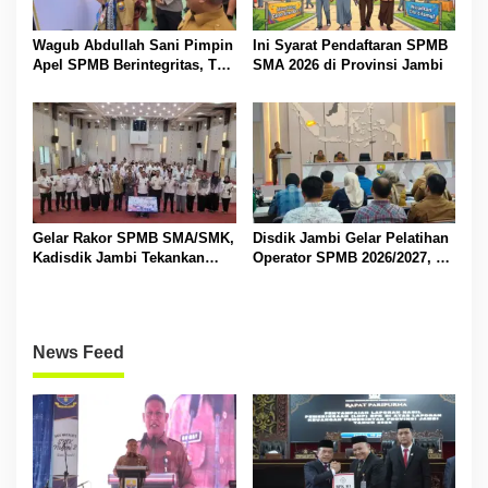
Wagub Abdullah Sani Pimpin
Ini Syarat Pendaftaran SPMB
Apel SPMB Berintegritas, Tak
SMA 2026 di Provinsi Jambi
Ada Ruang untuk Titipan
Gelar Rakor SPMB SMA/SMK,
Disdik Jambi Gelar Pelatihan
Kadisdik Jambi Tekankan
Operator SPMB 2026/2027, M
Transparansi dan Anti
Umar Tekankan Transparansi
Gratifikasi
dan Berintegritas
News Feed