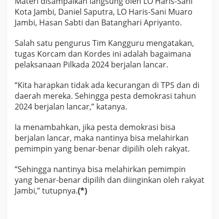
Materi disampaikan langsung oleh LO Haris-Sani
c
Kota Jambi, Daniel Saputra, LO Haris-Sani Muaro
a
Jambi, Hasan Sabti dan Batanghari Apriyanto.
m
d
a
Salah satu pengurus Tim Kangguru mengatakan,
n
tugas Korcam dan Kordes ini adalah bagaimana
K
pelaksanaan Pilkada 2024 berjalan lancar.
o
r
d
“Kita harapkan tidak ada kecurangan di TPS dan di
e
daerah mereka. Sehingga pesta demokrasi tahun
s
2024 berjalan lancar,” katanya.
Ia menambahkan, jika pesta demokrasi bisa
berjalan lancar, maka nantinya bisa melahirkan
pemimpin yang benar-benar dipilih oleh rakyat.
“Sehingga nantinya bisa melahirkan pemimpin
yang benar-benar dipilih dan diinginkan oleh rakyat
Jambi,” tutupnya.
(*)