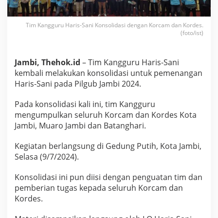
-
S
a
Tim Kangguru Haris-Sani Konsolidasi dengan Korcam dan Kordes.
n
(foto/ist)
i
K
o
Jambi, Thehok.id
– Tim Kangguru Haris-Sani
n
kembali melakukan konsolidasi untuk pemenangan
s
o
Haris-Sani pada Pilgub Jambi 2024.
l
i
Pada konsolidasi kali ini, tim Kangguru
d
mengumpulkan seluruh Korcam dan Kordes Kota
a
Jambi, Muaro Jambi dan Batanghari.
s
i
d
Kegiatan berlangsung di Gedung Putih, Kota Jambi,
e
Selasa (9/7/2024).
n
g
Konsolidasi ini pun diisi dengan penguatan tim dan
a
pemberian tugas kepada seluruh Korcam dan
n
K
Kordes.
o
r