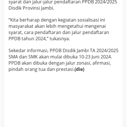
syarat dan jalur-jalur pendaftaran PPDB 2024/2025
o
Disdik Provinsi Jambi.
s
u
r
“Kita berharap dengan kegiatan sosialisasi ini
k
masyarakat akan lebih mengetahui mengenai
e
syarat, cara pendaftaran dan jalur pendaftaran
P
PPDB tahun 2024,” tukasnya.
e
n
g
Sekedar informasi, PPDB Disdik Jambi TA 2024/2025
e
SMA dan SMK akan mulai dibuka 10-23 Juni 2024.
n
PPDB akan dibuka dengan jalur zonasi, afirmasi,
d
pindah orang tua dan prestasi.
(die)
a
r
a