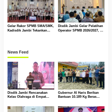
Gelar Rakor SPMB SMA/SMK,
Disdik Jambi Gelar Pelatihan
Kadisdik Jambi Tekankan
Operator SPMB 2026/2027, M
Transparansi dan Anti
Umar Tekankan Transparansi
Gratifikasi
dan Berintegritas
News Feed
Disdik Jambi Rencanakan
Gubernur Al Haris Berikan
Kelas Olahraga di Empat
Bantuan 10.189 Kg Beras
SMA Negeri
Pada Korban Banjir di
Sarolangun