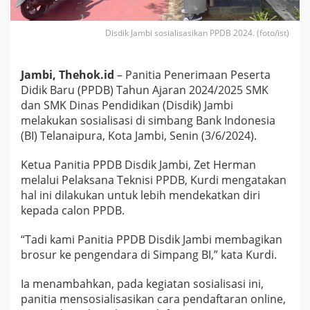
2
0
2
Disdik Jambi sosialisasikan PPDB 2024. (foto/ist)
4
,
D
Jambi, Thehok.id
– Panitia Penerimaan Peserta
i
Didik Baru (PPDB) Tahun Ajaran 2024/2025 SMK
s
dan SMK Dinas Pendidikan (Disdik) Jambi
d
i
melakukan sosialisasi di simbang Bank Indonesia
k
(BI) Telanaipura, Kota Jambi, Senin (3/6/2024).
J
a
Ketua Panitia PPDB Disdik Jambi, Zet Herman
m
melalui Pelaksana Teknisi PPDB, Kurdi mengatakan
b
i
hal ini dilakukan untuk lebih mendekatkan diri
B
kepada calon PPDB.
a
g
“Tadi kami Panitia PPDB Disdik Jambi membagikan
i
brosur ke pengendara di Simpang BI,” kata Kurdi.
k
a
n
Ia menambahkan, pada kegiatan sosialisasi ini,
B
panitia mensosialisasikan cara pendaftaran online,
r