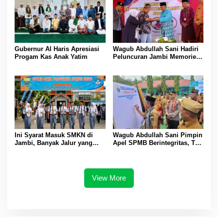
Gubernur Al Haris Apresiasi
Wagub Abdullah Sani Hadiri
Progam Kas Anak Yatim
Peluncuran Jambi Memories
Community
Ini Syarat Masuk SMKN di
Wagub Abdullah Sani Pimpin
Jambi, Banyak Jalur yang
Apel SPMB Berintegritas, Tak
Dibuka
Ada Ruang untuk Titipan
View More