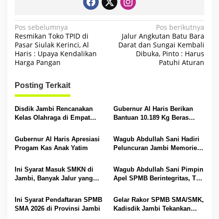
N
Pos sebelumnya
Pos berikutnya
Resmikan Toko TPID di
Jalur Angkutan Batu Bara
a
Pasar Siulak Kerinci, Al
Darat dan Sungai Kembali
Haris : Upaya Kendalikan
Dibuka, Pinto : Harus
v
Harga Pangan
Patuhi Aturan
i
g
Posting Terkait
a
s
Disdik Jambi Rencanakan
Gubernur Al Haris Berikan
Kelas Olahraga di Empat
Bantuan 10.189 Kg Beras
i
SMA Negeri
Pada Korban Banjir di
Sarolangun
p
Gubernur Al Haris Apresiasi
Wagub Abdullah Sani Hadiri
Progam Kas Anak Yatim
Peluncuran Jambi Memories
o
Community
s
Ini Syarat Masuk SMKN di
Wagub Abdullah Sani Pimpin
Jambi, Banyak Jalur yang
Apel SPMB Berintegritas, Tak
Dibuka
Ada Ruang untuk Titipan
Ini Syarat Pendaftaran SPMB
Gelar Rakor SPMB SMA/SMK,
SMA 2026 di Provinsi Jambi
Kadisdik Jambi Tekankan
Transparansi dan Anti