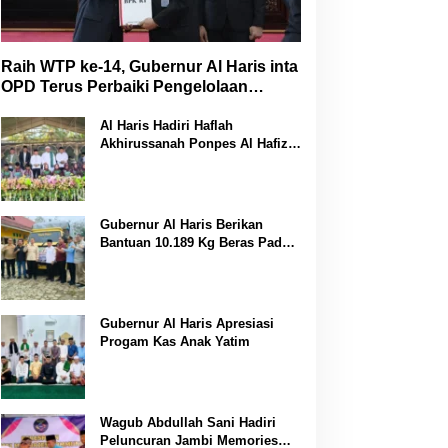
Raih WTP ke-14, Gubernur Al Haris inta
OPD Terus Perbaiki Pengelolaan
Keuangan
Al Haris Hadiri Haflah
Akhirussanah Ponpes Al Hafizh
Bunga Antoi
Gubernur Al Haris Berikan
Bantuan 10.189 Kg Beras Pada
Korban Banjir di Sarolangun
Gubernur Al Haris Apresiasi
Progam Kas Anak Yatim
Wagub Abdullah Sani Hadiri
Peluncuran Jambi Memories