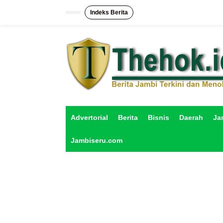
L
e
Indeks Berita
w
a
t
i
k
e
k
o
n
t
e
Advertorial
Berita
Bisnis
Daerah
Ja
n
Jambiseru.com