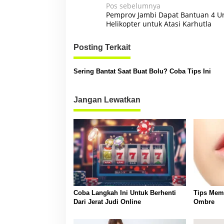
N
Pos sebelumnya
Pemprov Jambi Dapat Bantuan 4 Un
a
Helikopter untuk Atasi Karhutla
v
Posting Terkait
i
g
Sering Bantat Saat Buat Bolu? Coba Tips Ini
a
s
Jangan Lewatkan
i
p
o
s
Coba Langkah Ini Untuk Berhenti
Tips Memb
Dari Jerat Judi Online
Ombre