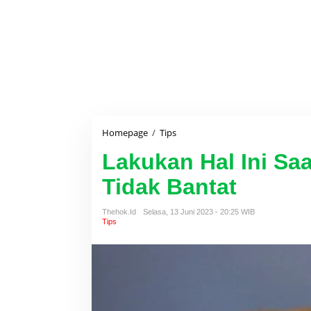
Homepage
/
Tips
L
a
Lakukan Hal Ini Sa
k
u
Tidak Bantat
k
a
n
Thehok.id
Selasa, 13 Juni 2023 - 20:25 WIB
H
Tips
a
l
I
n
i
S
a