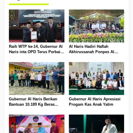
Raih WTP ke-14, Gubernur Al
Al Haris Hadiri Haflah
Haris inta OPD Terus Perbaiki
Akhirussanah Ponpes Al
Pengelolaan Keuangan
Hafizh Bunga Antoi
Gubernur Al Haris Berikan
Gubernur Al Haris Apresiasi
Bantuan 10.189 Kg Beras
Progam Kas Anak Yatim
Pada Korban Banjir di
Sarolangun