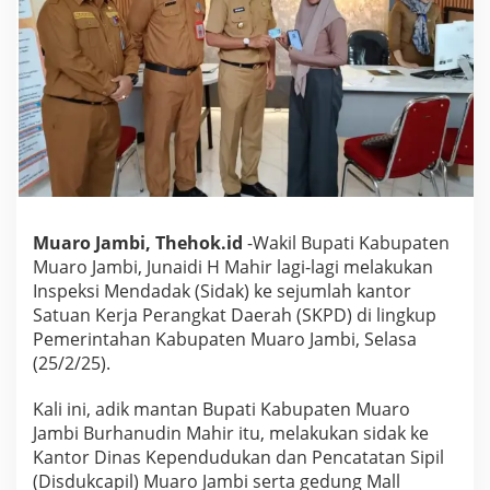
r
S
i
d
a
k
k
e
S
e
j
u
Muaro Jambi, Thehok.id
-Wakil Bupati Kabupaten
m
l
Muaro Jambi, Junaidi H Mahir lagi-lagi melakukan
a
Inspeksi Mendadak (Sidak) ke sejumlah kantor
h
Satuan Kerja Perangkat Daerah (SKPD) di lingkup
O
Pemerintahan Kabupaten Muaro Jambi, Selasa
P
D
(25/2/25).
Kali ini, adik mantan Bupati Kabupaten Muaro
Jambi Burhanudin Mahir itu, melakukan sidak ke
Kantor Dinas Kependudukan dan Pencatatan Sipil
(Disdukcapil) Muaro Jambi serta gedung Mall