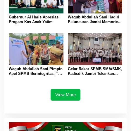
Gubernur Al Haris Apresiasi
Wagub Abdullah Sani Hadiri
Progam Kas Anak Yatim
Peluncuran Jambi Memories
Community
Wagub Abdullah Sani Pimpin
Gelar Rakor SPMB SMA/SMK,
Apel SPMB Berintegritas, Tak
Kadisdik Jambi Tekankan
Ada Ruang untuk Titipan
Transparansi dan Anti
Gratifikasi
View More