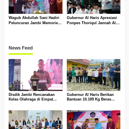
Wagub Abdullah Sani Hadiri
Gubernur Al Haris Apresiasi
Peluncuran Jambi Memories
Ponpes Thoriqul Jannah Al-
Community
Firdaus, Beri Pendidikan
Gratis
News Feed
Disdik Jambi Rencanakan
Gubernur Al Haris Berikan
Kelas Olahraga di Empat
Bantuan 10.189 Kg Beras
SMA Negeri
Pada Korban Banjir di
Sarolangun