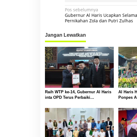
N
Pos sebelumnya
Gubernur Al Haris Ucapkan Selama
a
Pernikahan Zola dan Putri Zulhas
v
Jangan Lewatkan
i
g
a
s
i
p
o
Raih WTP ke-14, Gubernur Al Haris
Al Haris 
s
inta OPD Terus Perbaiki
Ponpes Al
Pengelolaan Keuangan