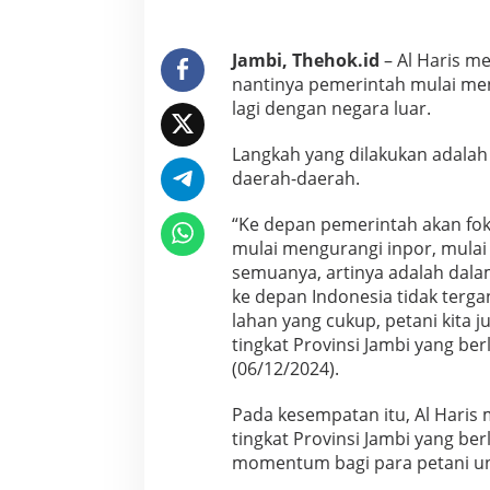
u
s
L
Jambi, Thehok.id
– Al Haris m
a
nantinya pemerintah mulai men
k
lagi dengan negara luar.
u
k
Langkah yang dilakukan adala
a
n
daerah-daerah.
P
e
“Ke depan pemerintah akan fok
n
mulai mengurangi inpor, mulai 
g
semuanya, artinya adalah dalam
u
a
ke depan Indonesia tidak terga
t
lahan yang cukup, petani kita j
a
tingkat Provinsi Jambi yang be
n
(06/12/2024).
P
a
n
Pada kesempatan itu, Al Haris 
g
tingkat Provinsi Jambi yang be
a
momentum bagi para petani u
n