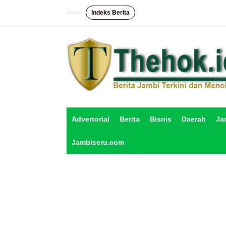
L
e
Indeks Berita
w
a
t
i
k
e
k
o
n
t
e
Advertorial
Berita
Bisnis
Daerah
Ja
n
Jambiseru.com