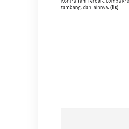
Kontra Tani Terbaik, Lomba kre
tambang, dan lainnya.
(lis)