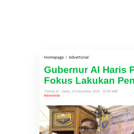
Homepage
/
Advertorial
G
u
Gubernur Al Haris 
b
e
Fokus Lakukan Pe
r
n
u
Thehok.id
Sabtu, 14 Desember 2024 - 22:44 WIB
r
Advertorial
A
l
H
a
r
i
s