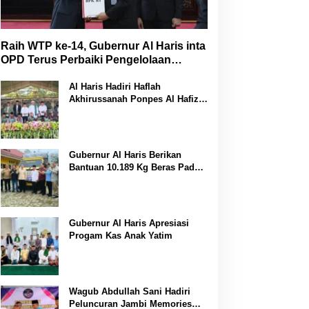
Raih WTP ke-14, Gubernur Al Haris inta
OPD Terus Perbaiki Pengelolaan
Keuangan
Al Haris Hadiri Haflah
Akhirussanah Ponpes Al Hafizh
Bunga Antoi
Gubernur Al Haris Berikan
Bantuan 10.189 Kg Beras Pada
Korban Banjir di Sarolangun
Gubernur Al Haris Apresiasi
Progam Kas Anak Yatim
Wagub Abdullah Sani Hadiri
Peluncuran Jambi Memories