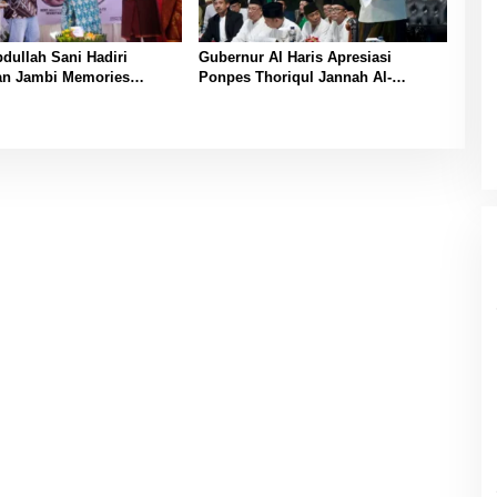
ullah Sani Hadiri
Gubernur Al Haris Apresiasi
an Jambi Memories
Ponpes Thoriqul Jannah Al-
ty
Firdaus, Beri Pendidikan Gratis