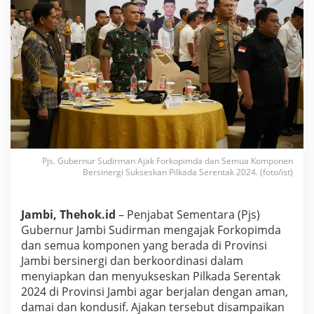
r
m
a
n
A
j
a
k
F
o
r
k
o
Pjs. Gubernur Sudirman Ajak Forkopimda dan Semua Komponen
p
Bersinergi Sukseskan Pilkada Serentak 2024. (foto/ist)
i
m
d
Jambi, Thehok.id
– Penjabat Sementara (Pjs)
a
Gubernur Jambi Sudirman mengajak Forkopimda
d
dan semua komponen yang berada di Provinsi
a
n
Jambi bersinergi dan berkoordinasi dalam
S
menyiapkan dan menyukseskan Pilkada Serentak
e
2024 di Provinsi Jambi agar berjalan dengan aman,
m
damai dan kondusif. Ajakan tersebut disampaikan
u