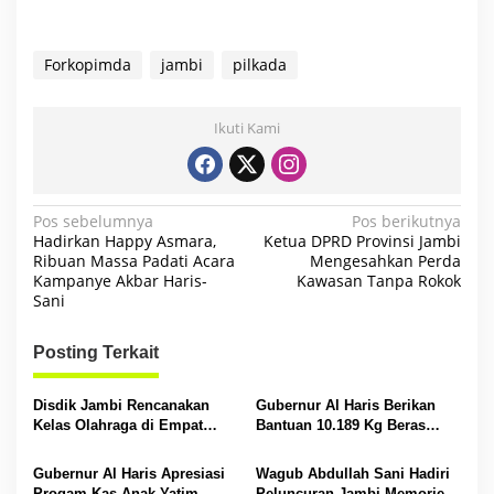
Forkopimda
jambi
pilkada
Ikuti Kami
N
Pos sebelumnya
Pos berikutnya
Hadirkan Happy Asmara,
Ketua DPRD Provinsi Jambi
a
Ribuan Massa Padati Acara
Mengesahkan Perda
Kampanye Akbar Haris-
Kawasan Tanpa Rokok
v
Sani
i
g
Posting Terkait
a
s
Disdik Jambi Rencanakan
Gubernur Al Haris Berikan
Kelas Olahraga di Empat
Bantuan 10.189 Kg Beras
i
SMA Negeri
Pada Korban Banjir di
Sarolangun
p
Gubernur Al Haris Apresiasi
Wagub Abdullah Sani Hadiri
Progam Kas Anak Yatim
Peluncuran Jambi Memories