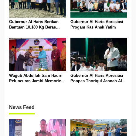
Gubernur Al Haris Berikan
Gubernur Al Haris Apresiasi
Bantuan 10.189 Kg Beras
Progam Kas Anak Yatim
Pada Korban Banjir di
Sarolangun
Wagub Abdullah Sani Hadiri
Gubernur Al Haris Apresiasi
Peluncuran Jambi Memories
Ponpes Thoriqul Jannah Al-
Community
Firdaus, Beri Pendidikan
Gratis
News Feed