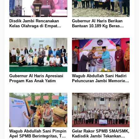
Disdik Jambi Rencanakan
Gubernur Al Haris Berikan
Kelas Olahraga di Empat
Bantuan 10.189 Kg Beras
SMA Negeri
Pada Korban Banjir di
Sarolangun
Gubernur Al Haris Apresiasi
Wagub Abdullah Sani Hadiri
Progam Kas Anak Yatim
Peluncuran Jambi Memories
Community
Wagub Abdullah Sani Pimpin
Gelar Rakor SPMB SMA/SMK,
Apel SPMB Berintegritas, Tak
Kadisdik Jambi Tekankan