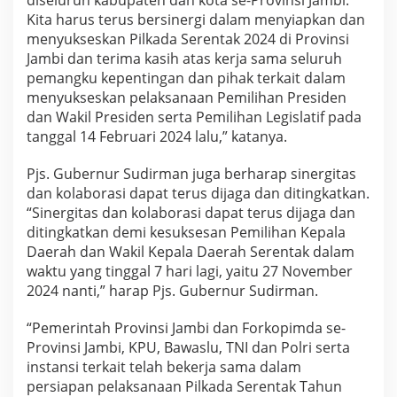
k
Kita harus terus bersinergi dalam menyiapkan dan
a
menyukseskan Pilkada Serentak 2024 di Provinsi
n
Jambi dan terima kasih atas kerja sama seluruh
P
i
pemangku kepentingan dan pihak terkait dalam
l
menyukseskan pelaksanaan Pemilihan Presiden
k
dan Wakil Presiden serta Pemilihan Legislatif pada
a
tanggal 14 Februari 2024 lalu,” katanya.
d
a
S
Pjs. Gubernur Sudirman juga berharap sinergitas
e
dan kolaborasi dapat terus dijaga dan ditingkatkan.
r
“Sinergitas dan kolaborasi dapat terus dijaga dan
e
ditingkatkan demi kesuksesan Pemilihan Kepala
n
t
Daerah dan Wakil Kepala Daerah Serentak dalam
a
waktu yang tinggal 7 hari lagi, yaitu 27 November
k
2024 nanti,” harap Pjs. Gubernur Sudirman.
2
0
“Pemerintah Provinsi Jambi dan Forkopimda se-
2
4
Provinsi Jambi, KPU, Bawaslu, TNI dan Polri serta
instansi terkait telah bekerja sama dalam
persiapan pelaksanaan Pilkada Serentak Tahun