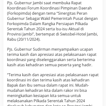
a
Pjs. Gubernur Jambi saat membuka Rapat
K
Koordinasi Forum Koordinasi Pimpinan Daerah
o
(Forkopimda) dengan tema “Sinergitas Peran
m
Gubernur Sebagai Wakil Pemerintah Pusat dengan
p
Forkopimda Dalam Rangka Persiapan Pilkada
o
n
Serentak Tahun 2024 serta Isu-isu Aktual di
e
Provinsi Jambi”, bertempat di Swissbel-Hotel Jambi,
n
Rabu (20/11/2024).
B
e
Pjs. Gubernur Sudirman menyampaikan ucapan
r
s
terima kasih dan apresiasi atas pelaksanaan rapat
i
koordinasi yang diselenggarakan serta berterima
n
kasih atas kehadiran semua peserta yang hadir.
e
r
“Terima kasih dan apresiasi atas pelaksanaan rapat
g
i
koordinasi ini dan terima kasih atas kehadiran
S
Bapak dan Ibu semua dalam rapat ini. Mudah-
u
mudahan kehadiran kita dalam rakor ini bisa
k
meningkatkan kesiapan kita semua untuk
s
e
melaksanakan Pilkada Serentak Tahun 2024
s
diseluruh kabupaten dan kota se-Provinsi Jambi.