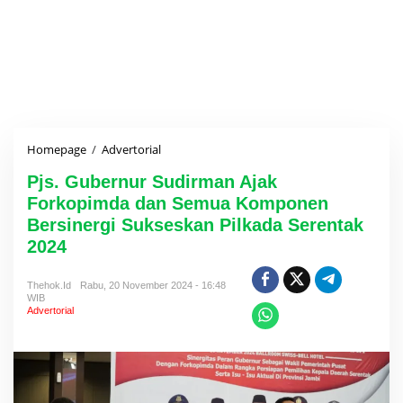
Homepage
/
Advertorial
P
j
Pjs. Gubernur Sudirman Ajak
s
.
Forkopimda dan Semua Komponen
G
Bersinergi Sukseskan Pilkada Serentak
u
2024
b
e
r
Thehok.id
Rabu, 20 November 2024 - 16:48
n
WIB
u
Advertorial
r
S
u
d
i