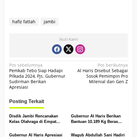
hafiz fattah
jambi
Ikuti Kami
N
Pos sebelumnya
Pos berikutnya
Pemkab Tebo Siap Hadapi
Al Haris Disebut Sebagai
a
Pilkada 2024, Pjs. Gubernur
Sosok Pemimpin Pro
Sudirman Berikan
Milenial dan Gen Z
v
Apresiasi
i
g
Posting Terkait
a
s
Disdik Jambi Rencanakan
Gubernur Al Haris Berikan
Kelas Olahraga di Empat
Bantuan 10.189 Kg Beras
i
SMA Negeri
Pada Korban Banjir di
Sarolangun
p
Gubernur Al Haris Apresiasi
Wagub Abdullah Sani Hadiri