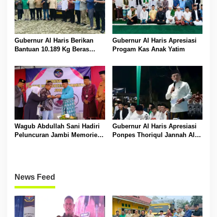
Gubernur Al Haris Berikan
Gubernur Al Haris Apresiasi
Bantuan 10.189 Kg Beras
Progam Kas Anak Yatim
Pada Korban Banjir di
Sarolangun
Wagub Abdullah Sani Hadiri
Gubernur Al Haris Apresiasi
Peluncuran Jambi Memories
Ponpes Thoriqul Jannah Al-
Community
Firdaus, Beri Pendidikan
Gratis
News Feed