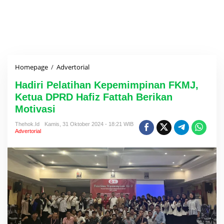
Homepage
/
Advertorial
H
a
Hadiri Pelatihan Kepemimpinan FKMJ,
d
i
Ketua DPRD Hafiz Fattah Berikan
r
Motivasi
i
P
Thehok.id
Kamis, 31 Oktober 2024 - 18:21 WIB
e
Advertorial
l
a
t
i
h
a
n
K
e
p