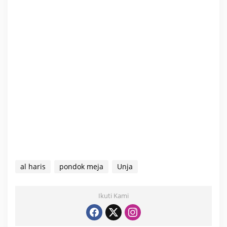
al haris
pondok meja
Unja
Ikuti Kami