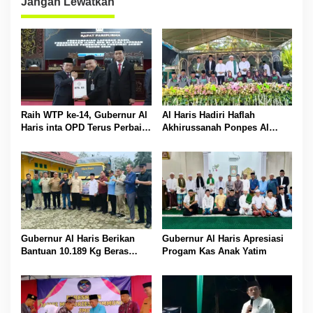
Jangan Lewatkan
Raih WTP ke-14, Gubernur Al
Al Haris Hadiri Haflah
Haris inta OPD Terus Perbaiki
Akhirussanah Ponpes Al
Pengelolaan Keuangan
Hafizh Bunga Antoi
Gubernur Al Haris Berikan
Gubernur Al Haris Apresiasi
Bantuan 10.189 Kg Beras
Progam Kas Anak Yatim
Pada Korban Banjir di
Sarolangun