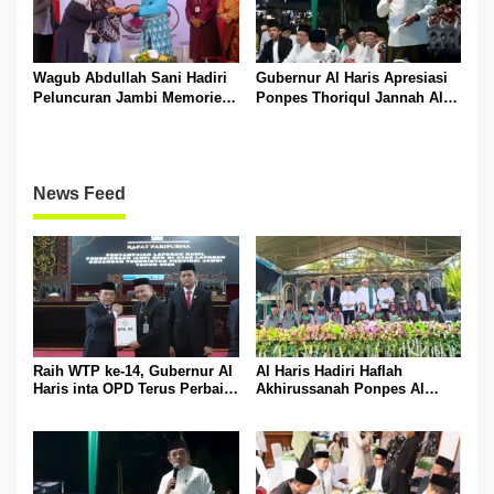
Wagub Abdullah Sani Hadiri
Gubernur Al Haris Apresiasi
Peluncuran Jambi Memories
Ponpes Thoriqul Jannah Al-
Community
Firdaus, Beri Pendidikan
Gratis
News Feed
Raih WTP ke-14, Gubernur Al
Al Haris Hadiri Haflah
Haris inta OPD Terus Perbaiki
Akhirussanah Ponpes Al
Pengelolaan Keuangan
Hafizh Bunga Antoi