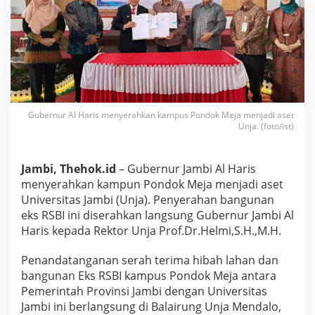
a
r
i
s
R
e
s
m
i
Gubernur Al Haris menyerahkan kampus Pondok Meja menjadi aset
S
Unja. (foto/ist)
e
r
a
Jambi, Thehok.id
– Gubernur Jambi Al Haris
h
k
menyerahkan kampun Pondok Meja menjadi aset
a
Universitas Jambi (Unja). Penyerahan bangunan
n
eks RSBI ini diserahkan langsung Gubernur Jambi Al
A
Haris kepada Rektor Unja Prof.Dr.Helmi,S.H.,M.H.
s
e
t
Penandatanganan serah terima hibah lahan dan
K
bangunan Eks RSBI kampus Pondok Meja antara
a
Pemerintah Provinsi Jambi dengan Universitas
m
Jambi ini berlangsung di Balairung Unja Mendalo,
p