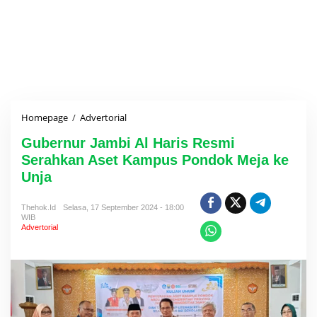
Homepage
/
Advertorial
G
u
Gubernur Jambi Al Haris Resmi
b
e
Serahkan Aset Kampus Pondok Meja ke
r
Unja
n
u
r
Thehok.id
Selasa, 17 September 2024 - 18:00
WIB
J
Advertorial
a
m
b
i
A
l
H