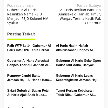
N
Pos sebelumnya
Pos berikutnya
Gubernur Al Haris
Al Haris Berikan Bantuan
a
Resmikan Nama RSJD
Dumisake di Tanjab Timur,
Menjadi RSJD Kolonel HM
Warga : Terima Kasih Pak
v
Syukur
Gubernur
i
g
Posting Terkait
a
s
Raih WTP ke-14, Gubernur Al
Al Haris Hadiri Haflah
Haris inta OPD Terus Perbaiki
Akhirussanah Ponpes Al
i
Pengelolaan Keuangan
Hafizh Bunga Antoi
p
Gubernur Al Haris Apresiasi
Gubernur Al Haris Gelar Open
Ponpes Thoriqul Jannah Al-
House Idul Adha, Banyak
o
Firdaus, Beri Pendidikan
Tokoh Padati Rumah Dinas
s
Gratis
Pemprov Jambi Bantu
Gubernur Al Haris Lepas
Jemaah Haji, Al Haris : Kami
Keberangkatan Jemaah Haji
Siapkan Rp 42 Miliar
Asal Bungo
Safari Subuh di Bagan Pete,
Temui Korban Kebakaran
Al Haris Ajak Anak Muda
Teluk Nilau, Gubernur Al
Ramaikan Masjid
Haris Berikan Bantuan