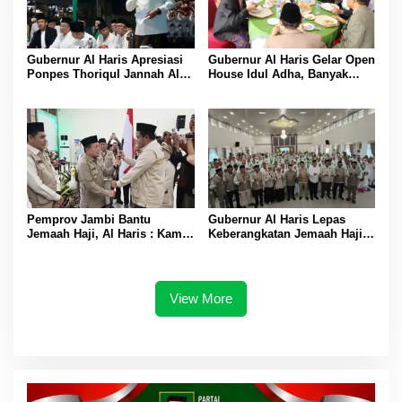
Gubernur Al Haris Apresiasi
Gubernur Al Haris Gelar Open
Ponpes Thoriqul Jannah Al-
House Idul Adha, Banyak
Firdaus, Beri Pendidikan
Tokoh Padati Rumah Dinas
Gratis
Pemprov Jambi Bantu
Gubernur Al Haris Lepas
Jemaah Haji, Al Haris : Kami
Keberangkatan Jemaah Haji
Siapkan Rp 42 Miliar
Asal Bungo
View More