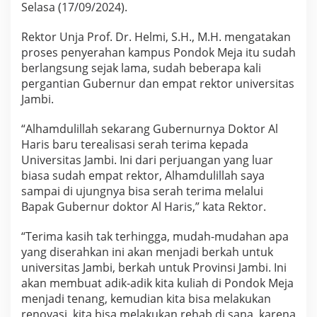
Selasa (17/09/2024).
u
s
P
Rektor Unja Prof. Dr. Helmi, S.H., M.H. mengatakan
o
proses penyerahan kampus Pondok Meja itu sudah
n
berlangsung sejak lama, sudah beberapa kali
d
pergantian Gubernur dan empat rektor universitas
o
k
Jambi.
M
e
“Alhamdulillah sekarang Gubernurnya Doktor Al
j
Haris baru terealisasi serah terima kepada
a
Universitas Jambi. Ini dari perjuangan yang luar
k
e
biasa sudah empat rektor, Alhamdulillah saya
U
sampai di ujungnya bisa serah terima melalui
n
Bapak Gubernur doktor Al Haris,” kata Rektor.
j
a
“Terima kasih tak terhingga, mudah-mudahan apa
yang diserahkan ini akan menjadi berkah untuk
universitas Jambi, berkah untuk Provinsi Jambi. Ini
akan membuat adik-adik kita kuliah di Pondok Meja
menjadi tenang, kemudian kita bisa melakukan
renovasi, kita bisa melakukan rehab di sana, karena