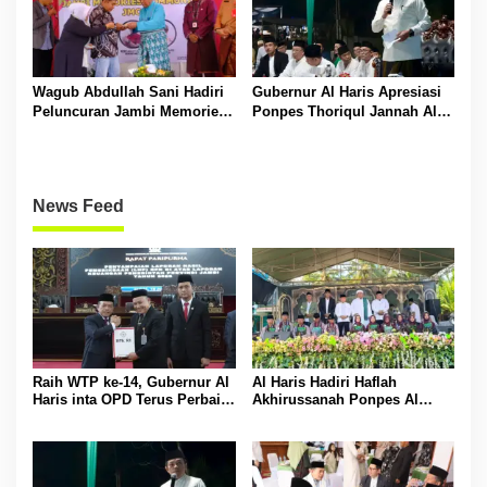
Wagub Abdullah Sani Hadiri
Gubernur Al Haris Apresiasi
Peluncuran Jambi Memories
Ponpes Thoriqul Jannah Al-
Community
Firdaus, Beri Pendidikan
Gratis
News Feed
Raih WTP ke-14, Gubernur Al
Al Haris Hadiri Haflah
Haris inta OPD Terus Perbaiki
Akhirussanah Ponpes Al
Pengelolaan Keuangan
Hafizh Bunga Antoi