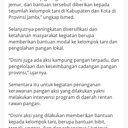
a
jemur, dan bantuan tersebut diberikan kepada
n
sejumlah kelompok tani di Kabupaten dan Kota di
P
Provinsi Jambi,” ungkap Ismed.
a
n
g
Selanjutnya peningkatan diversifikasi dan
a
ketahanan masyarakat kegiatan berupa
n
memberikan bantuan modal ke kelompok tani dan
d
pengolahan pangan lokal.
i
P
r
“Disini juga ada aksi kampung pangan terpadu, dan
o
pengelolaan dan keseimbangan cadangan pangan
v
provinsi,” ujarnya.
i
n
Sementara itu untuk kegiatan penanganan
s
i
kerawanan pangan aksi yang dilakukan yakni
J
melakukan intervensi program di daerah rentan
a
rawan pangan.
m
b
“Disini aksi yang dilakukan memberikan bantuan
i
kepada kelompok tani, berupa bantuan bibit,