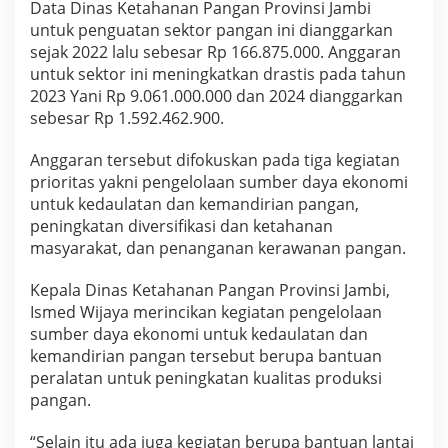
Data Dinas Ketahanan Pangan Provinsi Jambi
a
R
untuk penguatan sektor pangan ini dianggarkan
p
sejak 2022 lalu sebesar Rp 166.875.000. Anggaran
1
untuk sektor ini meningkatkan drastis pada tahun
0
2023 Yani Rp 9.061.000.000 dan 2024 dianggarkan
,
8
sebesar Rp 1.592.462.900.
M
i
Anggaran tersebut difokuskan pada tiga kegiatan
l
prioritas yakni pengelolaan sumber daya ekonomi
i
untuk kedaulatan dan kemandirian pangan,
a
r
peningkatan diversifikasi dan ketahanan
u
masyarakat, dan penanganan kerawanan pangan.
n
t
Kepala Dinas Ketahanan Pangan Provinsi Jambi,
u
Ismed Wijaya merincikan kegiatan pengelolaan
k
P
sumber daya ekonomi untuk kedaulatan dan
e
kemandirian pangan tersebut berupa bantuan
n
peralatan untuk peningkatan kualitas produksi
g
pangan.
u
a
t
“Selain itu ada juga kegiatan berupa bantuan lantai