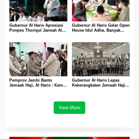
Gubernur Al Haris Apresiasi
Gubernur Al Haris Gelar Open
Ponpes Thoriqul Jannah Al-
House Idul Adha, Banyak
Firdaus, Beri Pendidikan
Tokoh Padati Rumah Dinas
Gratis
Pemprov Jambi Bantu
Gubernur Al Haris Lepas
Jemaah Haji, Al Haris : Kami
Keberangkatan Jemaah Haji
Siapkan Rp 42 Miliar
Asal Bungo
View More