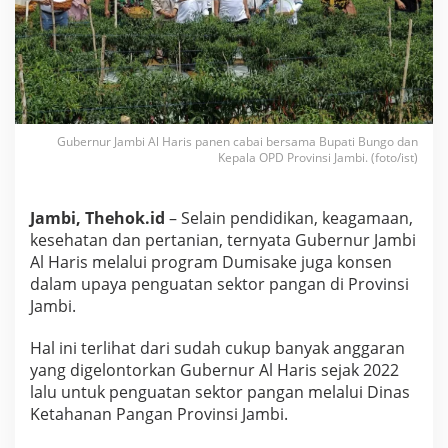
u
b
e
r
n
u
r
A
Gubernur Jambi Al Haris panen cabai bersama Bupati Bungo dan
l
Kepala OPD Provinsi Jambi. (foto/ist)
H
a
r
Jambi, Thehok.id
– Selain pendidikan, keagamaan,
i
kesehatan dan pertanian, ternyata Gubernur Jambi
s
K
Al Haris melalui program Dumisake juga konsen
u
dalam upaya penguatan sektor pangan di Provinsi
c
Jambi.
u
r
Hal ini terlihat dari sudah cukup banyak anggaran
k
a
yang digelontorkan Gubernur Al Haris sejak 2022
n
lalu untuk penguatan sektor pangan melalui Dinas
D
Ketahanan Pangan Provinsi Jambi.
a
n