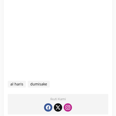
al haris
dumisake
Ikuti Kami