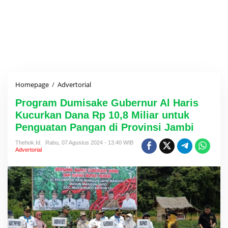
Homepage
/
Advertorial
P
r
Program Dumisake Gubernur Al Haris
o
g
Kucurkan Dana Rp 10,8 Miliar untuk
r
Penguatan Pangan di Provinsi Jambi
a
m
Thehok.id
Rabu, 07 Agustus 2024 - 13:40 WIB
D
Advertorial
u
m
i
s
a
k
e
G