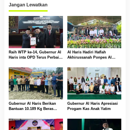
Jangan Lewatkan
Raih WTP ke-14, Gubernur Al
Al Haris Hadiri Haflah
Haris inta OPD Terus Perbaiki
Akhirussanah Ponpes Al
Pengelolaan Keuangan
Hafizh Bunga Antoi
Gubernur Al Haris Berikan
Gubernur Al Haris Apresiasi
Bantuan 10.189 Kg Beras
Progam Kas Anak Yatim
Pada Korban Banjir di
Sarolangun