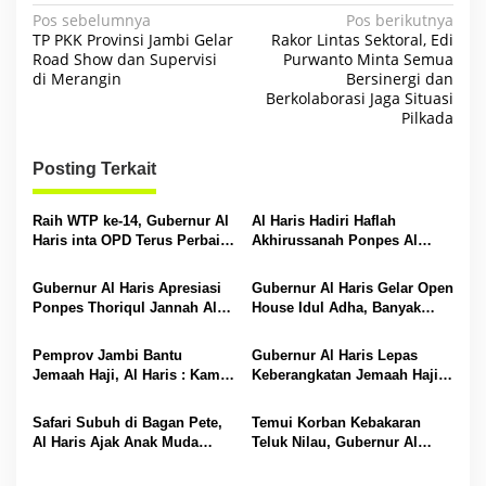
N
Pos sebelumnya
Pos berikutnya
TP PKK Provinsi Jambi Gelar
Rakor Lintas Sektoral, Edi
a
Road Show dan Supervisi
Purwanto Minta Semua
di Merangin
Bersinergi dan
v
Berkolaborasi Jaga Situasi
i
Pilkada
g
Posting Terkait
a
s
Raih WTP ke-14, Gubernur Al
Al Haris Hadiri Haflah
i
Haris inta OPD Terus Perbaiki
Akhirussanah Ponpes Al
Pengelolaan Keuangan
Hafizh Bunga Antoi
p
Gubernur Al Haris Apresiasi
Gubernur Al Haris Gelar Open
o
Ponpes Thoriqul Jannah Al-
House Idul Adha, Banyak
s
Firdaus, Beri Pendidikan
Tokoh Padati Rumah Dinas
Gratis
Pemprov Jambi Bantu
Gubernur Al Haris Lepas
Jemaah Haji, Al Haris : Kami
Keberangkatan Jemaah Haji
Siapkan Rp 42 Miliar
Asal Bungo
Safari Subuh di Bagan Pete,
Temui Korban Kebakaran
Al Haris Ajak Anak Muda
Teluk Nilau, Gubernur Al
Ramaikan Masjid
Haris Berikan Bantuan