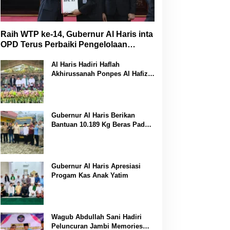
Raih WTP ke-14, Gubernur Al Haris inta
OPD Terus Perbaiki Pengelolaan
Keuangan
Al Haris Hadiri Haflah
Akhirussanah Ponpes Al Hafizh
Bunga Antoi
Gubernur Al Haris Berikan
Bantuan 10.189 Kg Beras Pada
Korban Banjir di Sarolangun
Gubernur Al Haris Apresiasi
Progam Kas Anak Yatim
Wagub Abdullah Sani Hadiri
Peluncuran Jambi Memories