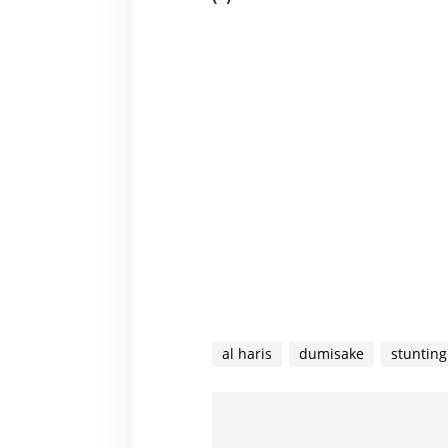
i
n
al haris
dumisake
stunting