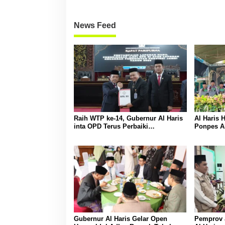
News Feed
Raih WTP ke-14, Gubernur Al Haris
Al Haris 
inta OPD Terus Perbaiki
Ponpes Al
Pengelolaan Keuangan
Gubernur Al Haris Gelar Open
Pemprov 