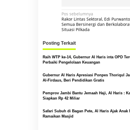
N
Pos sebelumnya
Rakor Lintas Sektoral, Edi Purwant
a
Semua Bersinergi dan Berkolaboras
Situasi Pilkada
v
i
Posting Terkait
g
a
Raih WTP ke-14, Gubernur Al Haris inta OPD Ter
s
Perbaiki Pengelolaan Keuangan
i
Gubernur Al Haris Apresiasi Ponpes Thoriqul J
p
Al-Firdaus, Beri Pendidikan Gratis
o
Pemprov Jambi Bantu Jemaah Haji, Al Haris : K
s
Siapkan Rp 42 Miliar
Safari Subuh di Bagan Pete, Al Haris Ajak Anak
Ramaikan Masjid