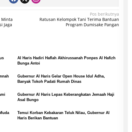
Pos berikutnya
o Minta
Ratusan Kelompok Tani Terima Bantuan
i Jaga
Program Dumisake Pangan
us
Al Haris Hadiri Haflah Akhirussanah Ponpes Al Hafizh
Bunga Antoi
annah
Gubernur Al Haris Gelar Open House Idul Adha,
Banyak Tokoh Padati Rumah Dinas
ami
Gubernur Al Haris Lepas Keberangkatan Jemaah Haji
Asal Bungo
 Muda
Temui Korban Kebakaran Teluk Nilau, Gubernur Al
Haris Berikan Bantuan