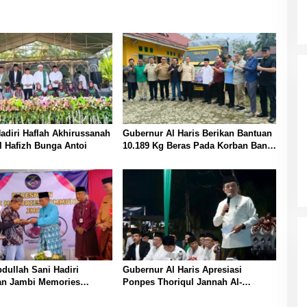
Hadiri Haflah Akhirussanah
Gubernur Al Haris Berikan Bantuan
 Hafizh Bunga Antoi
10.189 Kg Beras Pada Korban Banjir
di Sarolangun
ullah Sani Hadiri
Gubernur Al Haris Apresiasi
an Jambi Memories
Ponpes Thoriqul Jannah Al-
ty
Firdaus, Beri Pendidikan Gratis