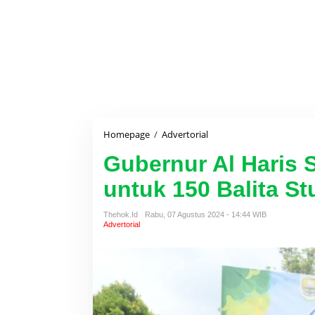
Homepage
/
Advertorial
G
u
Gubernur Al Haris 
b
e
untuk 150 Balita St
r
n
u
Thehok.id
Rabu, 07 Agustus 2024 - 14:44 WIB
r
Advertorial
A
l
H
a
r
i
s