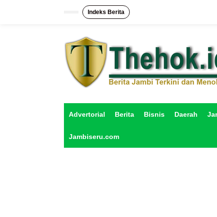
L
e
Indeks Berita
w
a
t
i
k
e
k
o
n
t
e
Advertorial
Berita
Bisnis
Daerah
Ja
n
Jambiseru.com