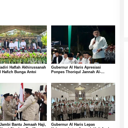
Hadiri Haflah Akhirussanah
Gubernur Al Haris Apresiasi
 Hafizh Bunga Antoi
Ponpes Thoriqul Jannah Al-
Firdaus, Beri Pendidikan Gratis
Jambi Bantu Jemaah Haji,
Gubernur Al Haris Lepas