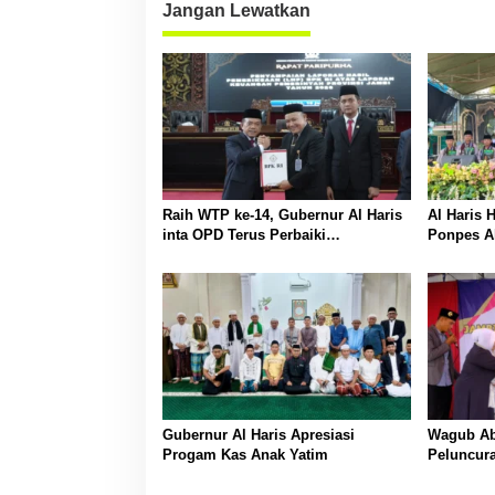
Jangan Lewatkan
Raih WTP ke-14, Gubernur Al Haris
Al Haris 
inta OPD Terus Perbaiki
Ponpes Al
Pengelolaan Keuangan
Gubernur Al Haris Apresiasi
Wagub Abd
Progam Kas Anak Yatim
Peluncur
Communi