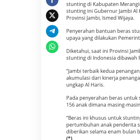
stunting di Kabupaten Merangi
1
stunting ini Gubernur Jambi A
5
0
Provinsi Jambi, Ismed Wijaya.
B
a
Penyerahan bantuan beras stunt
l
upaya yang dilakukan Pemerint
i
t
a
Diketahui, saat ini Provinsi J
S
stunting di Indonesia dibawah P
t
u
“Jambi terbaik kedua penangana
n
akumulasi dari kinerja penanga
t
i
ungkap Al Haris.
n
g
Pada penyerahan beras untuk 
d
156 anak dimana masing-masin
i
M
“Beras ini khusus untuk stun
e
r
pertumbuhan anak penderita stu
a
diberikan selama enam bulan b
n
(*)
g