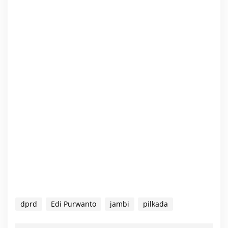
dprd
Edi Purwanto
jambi
pilkada