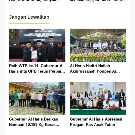
Tokoh Padati Rumah Dinas
Siapkan Rp 42 Miliar
Jangan Lewatkan
Raih WTP ke-14, Gubernur Al
Al Haris Hadiri Haflah
Haris inta OPD Terus Perbaiki
Akhirussanah Ponpes Al
Pengelolaan Keuangan
Hafizh Bunga Antoi
Gubernur Al Haris Berikan
Gubernur Al Haris Apresiasi
Bantuan 10.189 Kg Beras
Progam Kas Anak Yatim
Pada Korban Banjir di