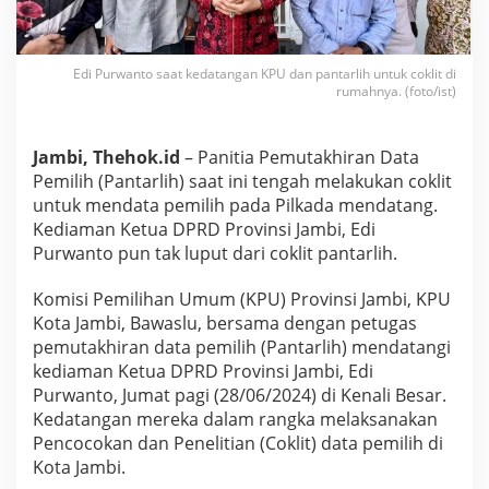
i
R
u
m
Edi Purwanto saat kedatangan KPU dan pantarlih untuk coklit di
a
rumahnya. (foto/ist)
h
E
d
Jambi, Thehok.id
– Panitia Pemutakhiran Data
i
Pemilih (Pantarlih) saat ini tengah melakukan coklit
P
untuk mendata pemilih pada Pilkada mendatang.
u
r
Kediaman Ketua DPRD Provinsi Jambi, Edi
w
Purwanto pun tak luput dari coklit pantarlih.
a
n
Komisi Pemilihan Umum (KPU) Provinsi Jambi, KPU
t
Kota Jambi, Bawaslu, bersama dengan petugas
o
pemutakhiran data pemilih (Pantarlih) mendatangi
kediaman Ketua DPRD Provinsi Jambi, Edi
Purwanto, Jumat pagi (28/06/2024) di Kenali Besar.
Kedatangan mereka dalam rangka melaksanakan
Pencocokan dan Penelitian (Coklit) data pemilih di
Kota Jambi.