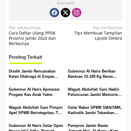
Ikuti Kami
N
Pos sebelumnya
Pos berikutnya
Cara Daftar Ulang PPDB
Tips Membuat Tampilan
a
Provinsi Jambi 2024 dan
Lipstik Ombre
Berkasnya
v
i
Posting Terkait
g
a
Disdik Jambi Rencanakan
Gubernur Al Haris Berikan
s
Kelas Olahraga di Empat
Bantuan 10.189 Kg Beras
SMA Negeri
Pada Korban Banjir di
i
Sarolangun
Gubernur Al Haris Apresiasi
Wagub Abdullah Sani Hadiri
p
Progam Kas Anak Yatim
Peluncuran Jambi Memories
Community
o
Wagub Abdullah Sani Pimpin
Gelar Rakor SPMB SMA/SMK,
s
Apel SPMB Berintegritas, Tak
Kadisdik Jambi Tekankan
Ada Ruang untuk Titipan
Transparansi dan Anti
Gratifikasi
Gubernur Al Haris Gelar Open
Pemprov Jambi Bantu
House Idul Adha, Banyak
Jemaah Haji, Al Haris : Kami