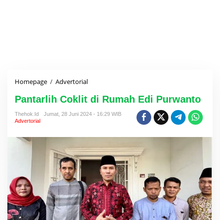
Homepage
/
Advertorial
P
a
Pantarlih Coklit di Rumah Edi Purwanto
n
t
Thehok.id
Jumat, 28 Juni 2024 - 16:29 WIB
a
Advertorial
r
l
i
h
C
o
k
l
i
t
d