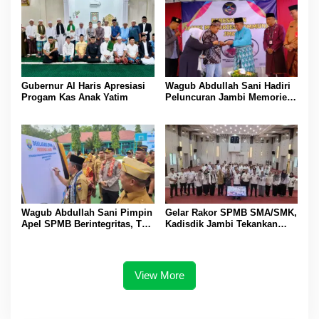
Gubernur Al Haris Apresiasi
Wagub Abdullah Sani Hadiri
Progam Kas Anak Yatim
Peluncuran Jambi Memories
Community
Wagub Abdullah Sani Pimpin
Gelar Rakor SPMB SMA/SMK,
Apel SPMB Berintegritas, Tak
Kadisdik Jambi Tekankan
Ada Ruang untuk Titipan
Transparansi dan Anti
Gratifikasi
View More