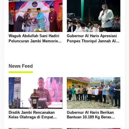
Sarolangun
Wagub Abdullah Sani Hadiri
Gubernur Al Haris Apresiasi
Peluncuran Jambi Memories
Ponpes Thoriqul Jannah Al-
Community
Firdaus, Beri Pendidikan
Gratis
News Feed
Disdik Jambi Rencanakan
Gubernur Al Haris Berikan
Kelas Olahraga di Empat
Bantuan 10.189 Kg Beras
SMA Negeri
Pada Korban Banjir di
Sarolangun