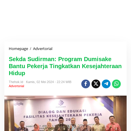
Homepage
/
Advertorial
S
e
Sekda Sudirman: Program Dumisake
k
d
Bantu Pekerja Tingkatkan Kesejahteraan
a
Hidup
S
u
Thehok.id
Kamis, 02 Mei 2024 - 22:24 WIB
d
Advertorial
i
r
m
a
n
:
P
r