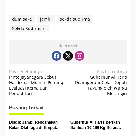
dumisake
jambi
sekda sudirma
Sekda Sudirman
Ikuti Kami
N
Pos sebelumnya
Pos berikutnya
Pinto Jayanegara Sebut
Gubernur Al Haris
a
Hardiknas Momen Penting
Dianugerahi Gelar Depati
Evaluasi Kemajuan
Payung oleh Warga
v
Pendidikan
Merangin
i
g
Posting Terkait
a
s
Disdik Jambi Rencanakan
Gubernur Al Haris Berikan
Kelas Olahraga di Empat
Bantuan 10.189 Kg Beras
i
SMA Negeri
Pada Korban Banjir di