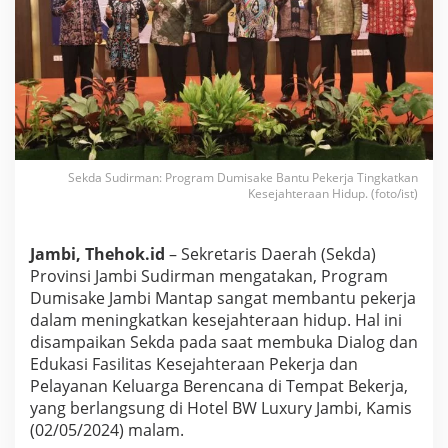
o
g
r
a
m
D
u
m
i
s
Sekda Sudirman: Program Dumisake Bantu Pekerja Tingkatkan
a
Kesejahteraan Hidup. (foto/ist)
k
e
B
Jambi, Thehok.id
– Sekretaris Daerah (Sekda)
a
Provinsi Jambi Sudirman mengatakan, Program
n
t
Dumisake Jambi Mantap sangat membantu pekerja
u
dalam meningkatkan kesejahteraan hidup. Hal ini
P
disampaikan Sekda pada saat membuka Dialog dan
e
Edukasi Fasilitas Kesejahteraan Pekerja dan
k
Pelayanan Keluarga Berencana di Tempat Bekerja,
e
r
yang berlangsung di Hotel BW Luxury Jambi, Kamis
j
(02/05/2024) malam.
a