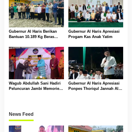
Gubernur Al Haris Berikan
Gubernur Al Haris Apresiasi
Bantuan 10.189 Kg Beras
Progam Kas Anak Yatim
Pada Korban Banjir di
Sarolangun
Wagub Abdullah Sani Hadiri
Gubernur Al Haris Apresiasi
Peluncuran Jambi Memories
Ponpes Thoriqul Jannah Al-
Community
Firdaus, Beri Pendidikan
Gratis
News Feed