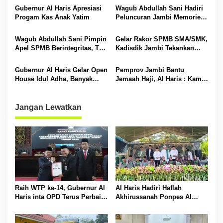
Sarolangun
p
Gubernur Al Haris Apresiasi
Wagub Abdullah Sani Hadiri
Progam Kas Anak Yatim
Peluncuran Jambi Memories
o
Community
s
Wagub Abdullah Sani Pimpin
Gelar Rakor SPMB SMA/SMK,
Apel SPMB Berintegritas, Tak
Kadisdik Jambi Tekankan
Ada Ruang untuk Titipan
Transparansi dan Anti
Gratifikasi
Gubernur Al Haris Gelar Open
Pemprov Jambi Bantu
House Idul Adha, Banyak
Jemaah Haji, Al Haris : Kami
Tokoh Padati Rumah Dinas
Siapkan Rp 42 Miliar
Jangan Lewatkan
Raih WTP ke-14, Gubernur Al
Al Haris Hadiri Haflah
Haris inta OPD Terus Perbaiki
Akhirussanah Ponpes Al
Pengelolaan Keuangan
Hafizh Bunga Antoi