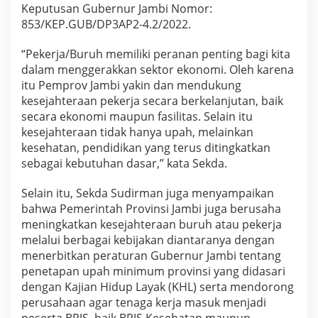
Keputusan Gubernur Jambi Nomor:
d
u
853/KEP.GUB/DP3AP2-4.2/2022.
p
“Pekerja/Buruh memiliki peranan penting bagi kita
dalam menggerakkan sektor ekonomi. Oleh karena
itu Pemprov Jambi yakin dan mendukung
kesejahteraan pekerja secara berkelanjutan, baik
secara ekonomi maupun fasilitas. Selain itu
kesejahteraan tidak hanya upah, melainkan
kesehatan, pendidikan yang terus ditingkatkan
sebagai kebutuhan dasar,” kata Sekda.
Selain itu, Sekda Sudirman juga menyampaikan
bahwa Pemerintah Provinsi Jambi juga berusaha
meningkatkan kesejahteraan buruh atau pekerja
melalui berbagai kebijakan diantaranya dengan
menerbitkan peraturan Gubernur Jambi tentang
penetapan upah minimum provinsi yang didasari
dengan Kajian Hidup Layak (KHL) serta mendorong
perusahaan agar tenaga kerja masuk menjadi
peserta BPJS, baik BPJS Kesehatan maupun