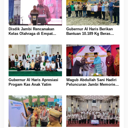
Disdik Jambi Rencanakan
Gubernur Al Haris Berikan
Kelas Olahraga di Empat
Bantuan 10.189 Kg Beras
SMA Negeri
Pada Korban Banjir di
Sarolangun
Gubernur Al Haris Apresiasi
Wagub Abdullah Sani Hadiri
Progam Kas Anak Yatim
Peluncuran Jambi Memories
Community