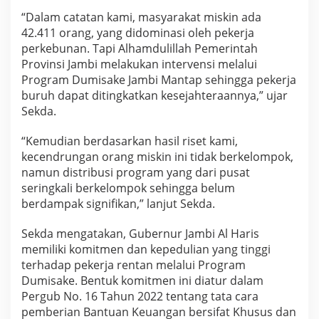
T
“Dalam catatan kami, masyarakat miskin ada
i
42.411 orang, yang didominasi oleh pekerja
n
g
perkebunan. Tapi Alhamdulillah Pemerintah
k
Provinsi Jambi melakukan intervensi melalui
a
Program Dumisake Jambi Mantap sehingga pekerja
t
buruh dapat ditingkatkan kesejahteraannya,” ujar
k
a
Sekda.
n
K
“Kemudian berdasarkan hasil riset kami,
e
kecendrungan orang miskin ini tidak berkelompok,
s
namun distribusi program yang dari pusat
e
j
seringkali berkelompok sehingga belum
a
berdampak signifikan,” lanjut Sekda.
h
t
Sekda mengatakan, Gubernur Jambi Al Haris
e
memiliki komitmen dan kepedulian yang tinggi
r
a
terhadap pekerja rentan melalui Program
a
Dumisake. Bentuk komitmen ini diatur dalam
n
Pergub No. 16 Tahun 2022 tentang tata cara
H
pemberian Bantuan Keuangan bersifat Khusus dan
i