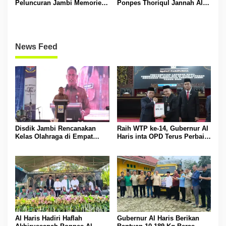
Peluncuran Jambi Memories
Ponpes Thoriqul Jannah Al-
Community
Firdaus, Beri Pendidikan
Gratis
News Feed
Disdik Jambi Rencanakan
Raih WTP ke-14, Gubernur Al
Kelas Olahraga di Empat
Haris inta OPD Terus Perbaiki
SMA Negeri
Pengelolaan Keuangan
Al Haris Hadiri Haflah
Gubernur Al Haris Berikan