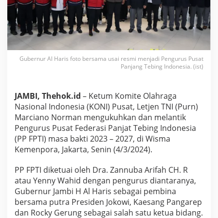
i
T
e
r
g
a
b
Gubernur Al Haris foto bersama usai resmi menjadi Pengurus Pusat
u
Panjang Tebing Indonesia. (ist)
n
g
d
JAMBI, Thehok.id
– Ketum Komite Olahraga
i
Nasional Indonesia (KONI) Pusat, Letjen TNI (Purn)
P
Marciano Norman mengukuhkan dan melantik
P
Pengurus Pusat Federasi Panjat Tebing Indonesia
P
T
(PP FPTI) masa bakti 2023 – 2027, di Wisma
I
Kemenpora, Jakarta, Senin (4/3/2024).
B
e
PP FPTI diketuai oleh Dra. Zannuba Arifah CH. R
r
atau Yenny Wahid dengan pengurus diantaranya,
s
a
Gubernur Jambi H Al Haris sebagai pembina
m
bersama putra Presiden Jokowi, Kaesang Pangarep
a
dan Rocky Gerung sebagai salah satu ketua bidang.
K