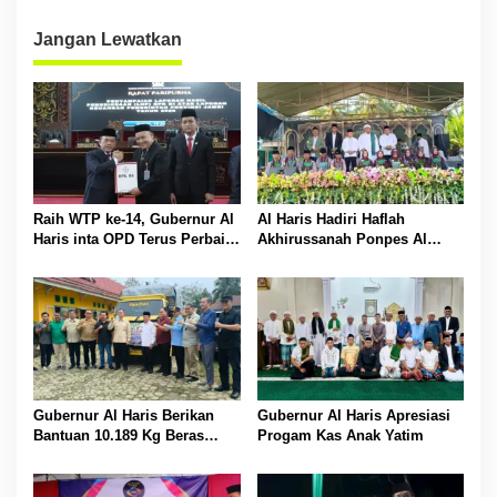
Gratis
Jangan Lewatkan
Raih WTP ke-14, Gubernur Al
Al Haris Hadiri Haflah
Haris inta OPD Terus Perbaiki
Akhirussanah Ponpes Al
Pengelolaan Keuangan
Hafizh Bunga Antoi
Gubernur Al Haris Berikan
Gubernur Al Haris Apresiasi
Bantuan 10.189 Kg Beras
Progam Kas Anak Yatim
Pada Korban Banjir di
Sarolangun