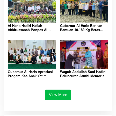
Al Haris Hadiri Haflah
Gubernur Al Haris Berikan
Akhirussanah Ponpes Al
Bantuan 10.189 Kg Beras
Hafizh Bunga Antoi
Pada Korban Banjir di
Sarolangun
Gubernur Al Haris Apresiasi
Wagub Abdullah Sani Hadiri
Progam Kas Anak Yatim
Peluncuran Jambi Memories
Community
View More