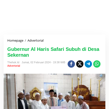
Homepage
/
Advertorial
G
u
Gubernur Al Haris Safari Subuh di Desa
b
e
Sekernan
r
n
Thehok.id
Jumat, 02 Februari 2024 - 19:38 WIB
Advertorial
u
r
A
l
H
a
r
i
s
S