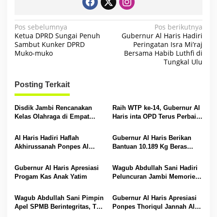
N
Pos sebelumnya
Pos berikutnya
Ketua DPRD Sungai Penuh
Gubernur Al Haris Hadiri
a
Sambut Kunker DPRD
Peringatan Isra Mi’raj
Muko-muko
Bersama Habib Luthfi di
v
Tungkal Ulu
i
g
Posting Terkait
a
s
Disdik Jambi Rencanakan
Raih WTP ke-14, Gubernur Al
Kelas Olahraga di Empat
Haris inta OPD Terus Perbaiki
i
SMA Negeri
Pengelolaan Keuangan
p
Al Haris Hadiri Haflah
Gubernur Al Haris Berikan
Akhirussanah Ponpes Al
Bantuan 10.189 Kg Beras
o
Hafizh Bunga Antoi
Pada Korban Banjir di
s
Sarolangun
Gubernur Al Haris Apresiasi
Wagub Abdullah Sani Hadiri
Progam Kas Anak Yatim
Peluncuran Jambi Memories
Community
Wagub Abdullah Sani Pimpin
Gubernur Al Haris Apresiasi
Apel SPMB Berintegritas, Tak
Ponpes Thoriqul Jannah Al-
Ada Ruang untuk Titipan
Firdaus, Beri Pendidikan