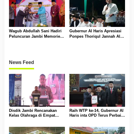
Wagub Abdullah Sani Hadiri
Gubernur Al Haris Apresiasi
Peluncuran Jambi Memories
Ponpes Thoriqul Jannah Al-
Community
Firdaus, Beri Pendidikan
Gratis
News Feed
Disdik Jambi Rencanakan
Raih WTP ke-14, Gubernur Al
Kelas Olahraga di Empat
Haris inta OPD Terus Perbaiki
SMA Negeri
Pengelolaan Keuangan