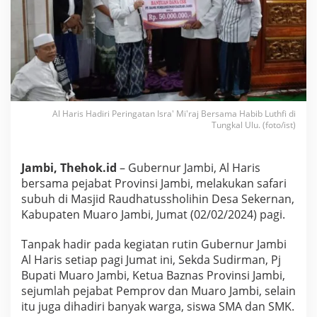
a
f
a
r
i
S
u
b
u
Al Haris Hadiri Peringatan Isra' Mi'raj Bersama Habib Luthfi di
h
Tungkal Ulu. (foto/ist)
d
i
D
Jambi, Thehok.id
– Gubernur Jambi, Al Haris
e
bersama pejabat Provinsi Jambi, melakukan safari
s
a
subuh di Masjid Raudhatussholihin Desa Sekernan,
S
Kabupaten Muaro Jambi, Jumat (02/02/2024) pagi.
e
k
Tanpak hadir pada kegiatan rutin Gubernur Jambi
e
Al Haris setiap pagi Jumat ini, Sekda Sudirman, Pj
r
n
Bupati Muaro Jambi, Ketua Baznas Provinsi Jambi,
a
sejumlah pejabat Pemprov dan Muaro Jambi, selain
n
itu juga dihadiri banyak warga, siswa SMA dan SMK.