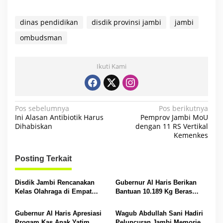
dinas pendidikan
disdik provinsi jambi
jambi
ombudsman
Ikuti Kami
N
Pos sebelumnya
Pos berikutnya
Ini Alasan Antibiotik Harus
Pemprov Jambi MoU
a
Dihabiskan
dengan 11 RS Vertikal
Kemenkes
v
i
Posting Terkait
g
a
Disdik Jambi Rencanakan
Gubernur Al Haris Berikan
s
Kelas Olahraga di Empat
Bantuan 10.189 Kg Beras
SMA Negeri
Pada Korban Banjir di
i
Sarolangun
Gubernur Al Haris Apresiasi
Wagub Abdullah Sani Hadiri
p
Progam Kas Anak Yatim
Peluncuran Jambi Memories