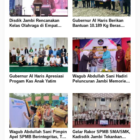
Disdik Jambi Rencanakan
Gubernur Al Haris Berikan
Kelas Olahraga di Empat
Bantuan 10.189 Kg Beras
SMA Negeri
Pada Korban Banjir di
Sarolangun
Gubernur Al Haris Apresiasi
Wagub Abdullah Sani Hadiri
Progam Kas Anak Yatim
Peluncuran Jambi Memories
Community
Wagub Abdullah Sani Pimpin
Gelar Rakor SPMB SMA/SMK,
Apel SPMB Berintegritas, Tak
Kadisdik Jambi Tekankan