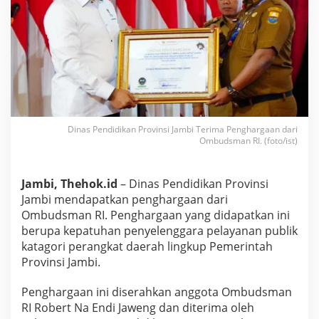
m
b
i
D
a
p
a
t
P
e
Dinas Pendidikan Provinsi Jambi Terima Penghargaan dari
n
Ombudsman RI. (foto/ist)
g
h
a
Jambi, Thehok.id
– Dinas Pendidikan Provinsi
r
g
Jambi mendapatkan penghargaan dari
a
Ombudsman RI. Penghargaan yang didapatkan ini
a
berupa kepatuhan penyelenggara pelayanan publik
n
katagori perangkat daerah lingkup Pemerintah
d
Provinsi Jambi.
a
r
i
Penghargaan ini diserahkan anggota Ombudsman
O
RI Robert Na Endi Jaweng dan diterima oleh
m