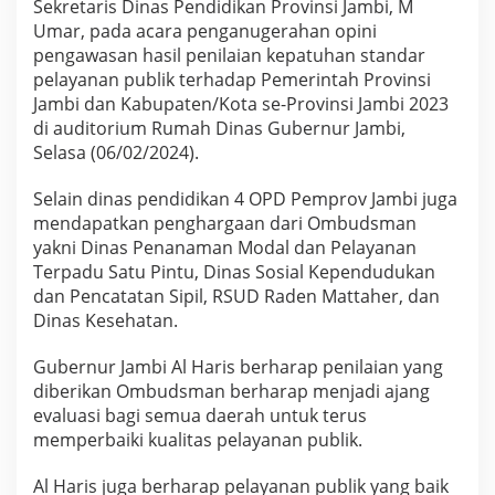
Sekretaris Dinas Pendidikan Provinsi Jambi, M
b
Umar, pada acara penganugerahan opini
u
d
pengawasan hasil penilaian kepatuhan standar
s
pelayanan publik terhadap Pemerintah Provinsi
m
Jambi dan Kabupaten/Kota se-Provinsi Jambi 2023
a
di auditorium Rumah Dinas Gubernur Jambi,
n
R
Selasa (06/02/2024).
I
Selain dinas pendidikan 4 OPD Pemprov Jambi juga
mendapatkan penghargaan dari Ombudsman
yakni Dinas Penanaman Modal dan Pelayanan
Terpadu Satu Pintu, Dinas Sosial Kependudukan
dan Pencatatan Sipil, RSUD Raden Mattaher, dan
Dinas Kesehatan.
Gubernur Jambi Al Haris berharap penilaian yang
diberikan Ombudsman berharap menjadi ajang
evaluasi bagi semua daerah untuk terus
memperbaiki kualitas pelayanan publik.
Al Haris juga berharap pelayanan publik yang baik