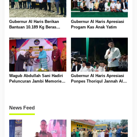
Gubernur Al Haris Berikan
Gubernur Al Haris Apresiasi
Bantuan 10.189 Kg Beras
Progam Kas Anak Yatim
Pada Korban Banjir di
Sarolangun
Wagub Abdullah Sani Hadiri
Gubernur Al Haris Apresiasi
Peluncuran Jambi Memories
Ponpes Thoriqul Jannah Al-
Community
Firdaus, Beri Pendidikan
Gratis
News Feed