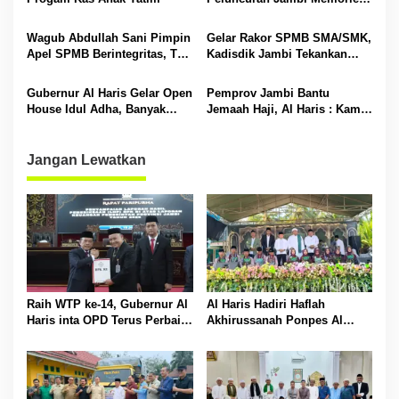
Community
o
Wagub Abdullah Sani Pimpin
Gelar Rakor SPMB SMA/SMK,
s
Apel SPMB Berintegritas, Tak
Kadisdik Jambi Tekankan
Ada Ruang untuk Titipan
Transparansi dan Anti
Gratifikasi
Gubernur Al Haris Gelar Open
Pemprov Jambi Bantu
House Idul Adha, Banyak
Jemaah Haji, Al Haris : Kami
Tokoh Padati Rumah Dinas
Siapkan Rp 42 Miliar
Jangan Lewatkan
Raih WTP ke-14, Gubernur Al
Al Haris Hadiri Haflah
Haris inta OPD Terus Perbaiki
Akhirussanah Ponpes Al
Pengelolaan Keuangan
Hafizh Bunga Antoi