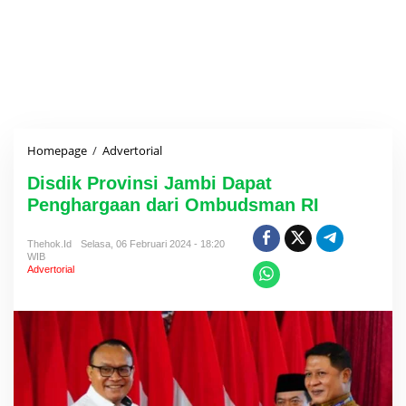
Homepage
/
Advertorial
D
i
Disdik Provinsi Jambi Dapat
s
d
Penghargaan dari Ombudsman RI
i
k
Thehok.id
Selasa, 06 Februari 2024 - 18:20
P
WIB
r
Advertorial
o
v
i
n
s
i
J
a