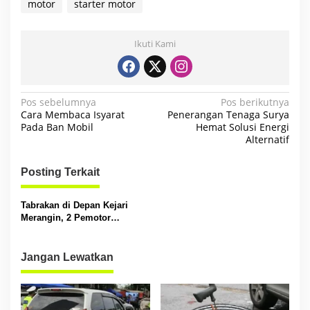
motor
starter motor
Ikuti Kami
N
Pos sebelumnya
Pos berikutnya
Cara Membaca Isyarat
Penerangan Tenaga Surya
a
Pada Ban Mobil
Hemat Solusi Energi
Alternatif
v
i
Posting Terkait
g
a
Tabrakan di Depan Kejari
s
Merangin, 2 Pemotor
Meninggal
i
p
Jangan Lewatkan
o
s