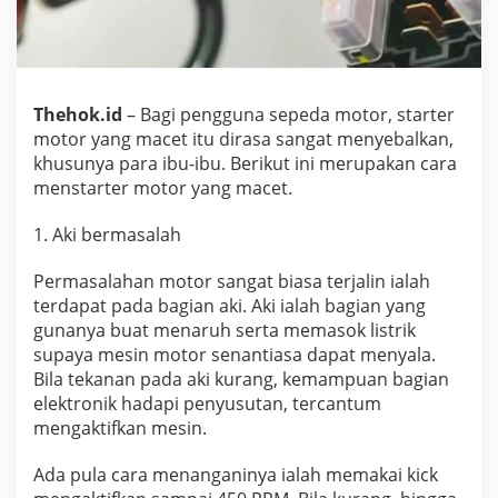
I
n
i
C
a
r
Thehok.id
– Bagi pengguna sepeda motor, starter
a
motor yang macet itu dirasa sangat menyebalkan,
M
khusunya para ibu-ibu. Berikut ini merupakan cara
e
menstarter motor yang macet.
n
g
a
1. Aki bermasalah
t
a
Permasalahan motor sangat biasa terjalin ialah
s
terdapat pada bagian aki. Aki ialah bagian yang
i
gunanya buat menaruh serta memasok listrik
n
y
supaya mesin motor senantiasa dapat menyala.
a
Bila tekanan pada aki kurang, kemampuan bagian
elektronik hadapi penyusutan, tercantum
mengaktifkan mesin.
Ada pula cara menanganinya ialah memakai kick