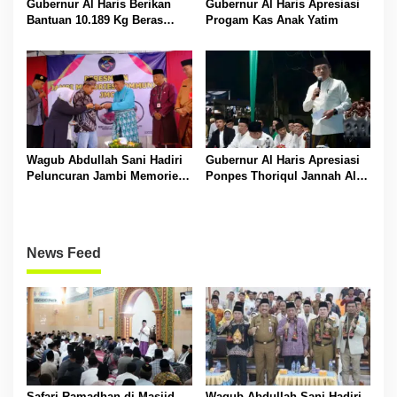
Gubernur Al Haris Berikan
Gubernur Al Haris Apresiasi
Bantuan 10.189 Kg Beras
Progam Kas Anak Yatim
Pada Korban Banjir di
Sarolangun
Wagub Abdullah Sani Hadiri
Gubernur Al Haris Apresiasi
Peluncuran Jambi Memories
Ponpes Thoriqul Jannah Al-
Community
Firdaus, Beri Pendidikan
Gratis
News Feed
Safari Ramadhan di Masjid
Wagub Abdullah Sani Hadiri