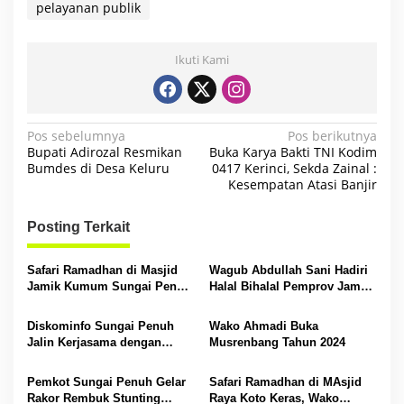
pelayanan publik
Ikuti Kami
N
Pos sebelumnya
Pos berikutnya
Bupati Adirozal Resmikan
Buka Karya Bakti TNI Kodim
a
Bumdes di Desa Keluru
0417 Kerinci, Sekda Zainal :
Kesempatan Atasi Banjir
v
i
Posting Terkait
g
a
Safari Ramadhan di Masjid
Wagub Abdullah Sani Hadiri
s
Jamik Kumum Sungai Penuh,
Halal Bihalal Pemprov Jambi
Al Haris Ajak Jalin
di Kerinci dan Sungai Penuh
i
Silaturahmi
Diskominfo Sungai Penuh
Wako Ahmadi Buka
p
Jalin Kerjasama dengan
Musrenbang Tahun 2024
Media untuk Sebarluaskan
o
Informasi
Pemkot Sungai Penuh Gelar
Safari Ramadhan di MAsjid
s
Rakor Rembuk Stunting
Raya Koto Keras, Wako