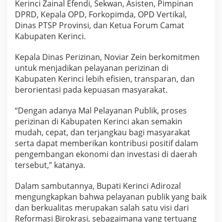
Kerinci Zainal Efendi, Sekwan, Asisten, Pimpinan
a
DPRD, Kepala OPD, Forkopimda, OPD Vertikal,
n
P
Dinas PTSP Provinsi, dan Ketua Forum Camat
u
Kabupaten Kerinci.
b
l
Kepala Dinas Perizinan, Noviar Zein berkomitmen
i
untuk menjadikan pelayanan perizinan di
k
Kabupaten Kerinci lebih efisien, transparan, dan
berorientasi pada kepuasan masyarakat.
“Dengan adanya Mal Pelayanan Publik, proses
perizinan di Kabupaten Kerinci akan semakin
mudah, cepat, dan terjangkau bagi masyarakat
serta dapat memberikan kontribusi positif dalam
pengembangan ekonomi dan investasi di daerah
tersebut,” katanya.
Dalam sambutannya, Bupati Kerinci Adirozal
mengungkapkan bahwa pelayanan publik yang baik
dan berkualitas merupakan salah satu visi dari
Reformasi Birokrasi, sebagaimana yang tertuang