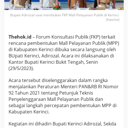
F
K
P
Bupati Adirozal saat membukan FKP Mall Pelayanan Publik di Kerinci.
P
(foto/ist)
e
m
b
Thehok.id
– Forum Konsultasi Publik (FKP) terkait
e
rencana pembentukan Mall Pelayanan Publik (MPP)
n
di Kabupaten Kerinci dibuka secara langsung oleh
t
u
BUpati Kerinci, Adirozal. Acara ini dilaksanakan di
k
Kantor Bupati Kerinci Bukit Tengah, Senin
a
(29/5/2023).
n
M
Acara tersebut diselenggarakan dalam rangka
a
l
menjalankan Peraturan Menteri PAN&RB RI Nomor
l
92 Tahun 2021 tentang Petunjuk Teknis
P
Penyelenggaraan Mall Pelayanan Publik dan
e
sebagai langkah percepatan pembentukan MPP di
l
a
Kabupaten Kerinci.
y
a
Kegiatan ini dihadiri Bupati Kerinci Adirozal, Sekda
n