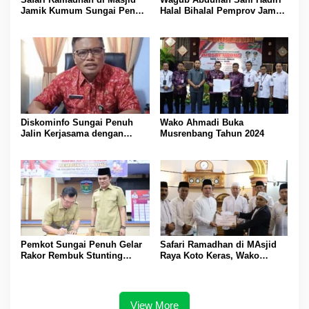
Jamik Kumum Sungai Penuh,
Halal Bihalal Pemprov Jambi
Al Haris Ajak Jalin
di Kerinci dan Sungai Penuh
Silaturahmi
Diskominfo Sungai Penuh
Wako Ahmadi Buka
Jalin Kerjasama dengan
Musrenbang Tahun 2024
Media untuk Sebarluaskan
Informasi
Pemkot Sungai Penuh Gelar
Safari Ramadhan di MAsjid
Rakor Rembuk Stunting
Raya Koto Keras, Wako
TPPS
Ahmadi Ikut Tarawih
Berjamaah
View More