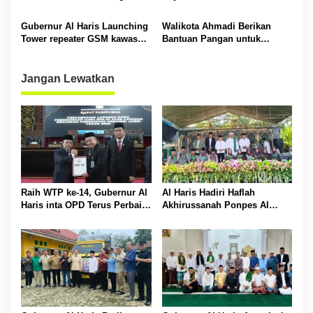
TPPS
Ahmadi Ikut Tarawih
Berjamaah
Gubernur Al Haris Launching
Walikota Ahmadi Berikan
Tower repeater GSM kawasan
Bantuan Pangan untuk
Muara Hemat
Korban Terdampak Banjir
Jangan Lewatkan
Raih WTP ke-14, Gubernur Al
Al Haris Hadiri Haflah
Haris inta OPD Terus Perbaiki
Akhirussanah Ponpes Al
Pengelolaan Keuangan
Hafizh Bunga Antoi