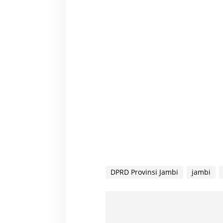
i
a
n
T
a
r
g
e
t
DPRD Provinsi Jambi
jambi