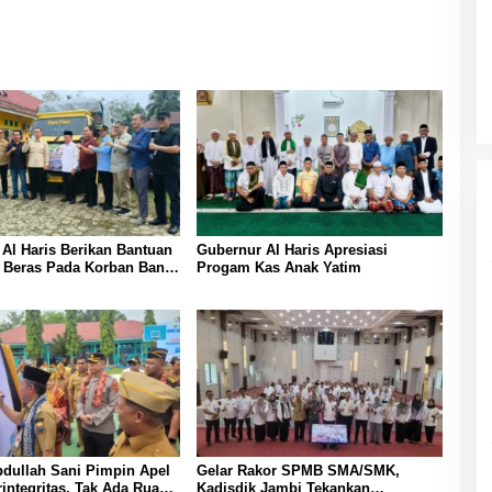
Al Haris Berikan Bantuan
Gubernur Al Haris Apresiasi
 Beras Pada Korban Banjir
Progam Kas Anak Yatim
ngun
dullah Sani Pimpin Apel
Gelar Rakor SPMB SMA/SMK,
ntegritas, Tak Ada Ruang
Kadisdik Jambi Tekankan