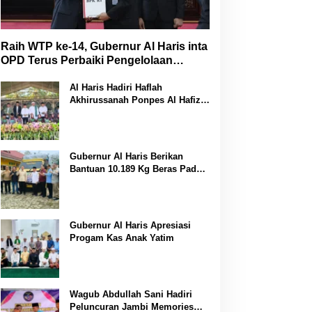
Raih WTP ke-14, Gubernur Al Haris inta
OPD Terus Perbaiki Pengelolaan
Keuangan
Al Haris Hadiri Haflah
Akhirussanah Ponpes Al Hafizh
Bunga Antoi
Gubernur Al Haris Berikan
Bantuan 10.189 Kg Beras Pada
Korban Banjir di Sarolangun
Gubernur Al Haris Apresiasi
Progam Kas Anak Yatim
Wagub Abdullah Sani Hadiri
Peluncuran Jambi Memories