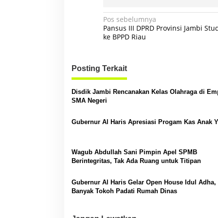
N
Pos sebelumnya
Pansus III DPRD Provinsi Jambi Stu
a
ke BPPD Riau
v
i
Posting Terkait
g
a
Disdik Jambi Rencanakan Kelas Olahraga di Em
s
SMA Negeri
i
Gubernur Al Haris Apresiasi Progam Kas Anak 
p
o
Wagub Abdullah Sani Pimpin Apel SPMB
s
Berintegritas, Tak Ada Ruang untuk Titipan
Gubernur Al Haris Gelar Open House Idul Adha,
Banyak Tokoh Padati Rumah Dinas