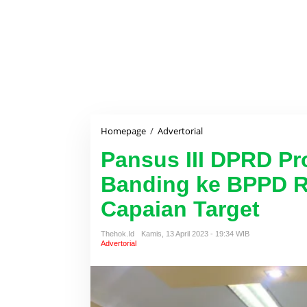
Homepage
/
Advertorial
P
a
Pansus III DPRD Pr
n
s
Banding ke BPPD R
u
s
Capaian Target
I
I
I
Thehok.id
Kamis, 13 April 2023 - 19:34 WIB
D
Advertorial
P
R
D
P
r