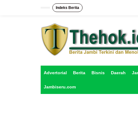
L
e
Indeks Berita
w
a
t
i
k
e
k
o
n
t
e
Advertorial
Berita
Bisnis
Daerah
Ja
n
Jambiseru.com