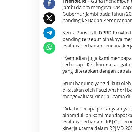
Thehok.id
– Guna menambah ba
B
Jambi dalam mengevaluasi capa
P
Gubernur Jambi pada tahun 202
P
banding ke Badan Perencanaa
D
R
i
Ketua Pansus III DPRD Provinsi
a
banding tersebut pihaknya me
u
evaluasi terhadap rencana ker
B
a
h
“Kemudian juga kami mendapat
a
terhadap LKPJ, karena sangat 
s
yang ditetapkan dengan capaian
E
v
Studi banding yang diikuti oleh
a
l
dikatakan oleh Fauzi Anshori
u
mengevaluasi kinerja utama di
a
s
“Ada beberapa pertanyaan yang
i
alhamdulilah kami mendapatk
C
a
evaluasi terhadap LKPJ Gubernu
p
kinerja utama dalam RPJMD 202
a