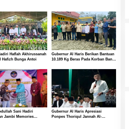
Hadiri Haflah Akhirussanah
Gubernur Al Haris Berikan Bantuan
 Hafizh Bunga Antoi
10.189 Kg Beras Pada Korban Banjir
di Sarolangun
ullah Sani Hadiri
Gubernur Al Haris Apresiasi
an Jambi Memories
Ponpes Thoriqul Jannah Al-
ty
Firdaus, Beri Pendidikan Gratis