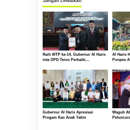
Jangan Lewatkan
Raih WTP ke-14, Gubernur Al Haris
Al Haris 
inta OPD Terus Perbaiki
Ponpes Al
Pengelolaan Keuangan
Gubernur Al Haris Apresiasi
Wagub Abd
Progam Kas Anak Yatim
Peluncur
Communi