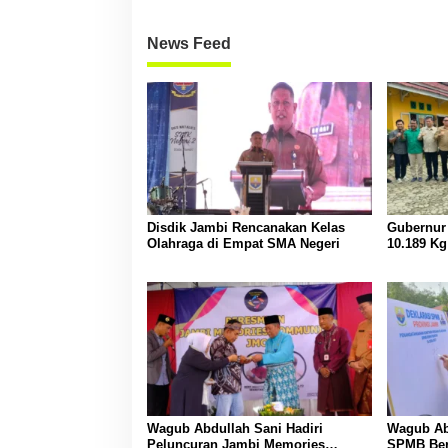
News Feed
Disdik Jambi Rencanakan Kelas
Gubernur 
Olahraga di Empat SMA Negeri
10.189 Kg
di Sarola
Wagub Abdullah Sani Hadiri
Wagub Ab
Peluncuran Jambi Memories
SPMB Beri